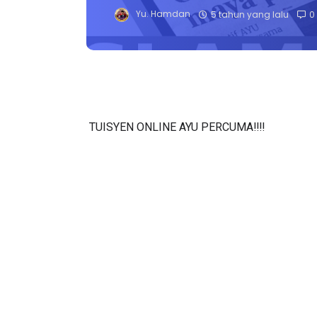
Yu. Hamdan
5 tahun yang lalu
0
TUISYEN ONLINE AYU PERCUMA‼️‼️