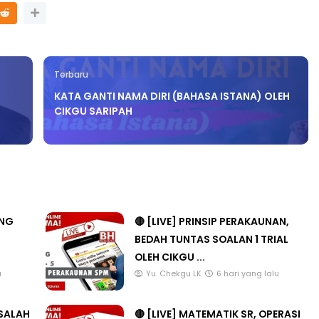
Terbaru
KATA GANTI NAMA DIRI (BAHASA ISTANA) OLEH
CIKGU SARIPAH
ANG
🔴 [LIVE] PRINSIP PERAKAUNAN,
BEDAH TUNTAS SOALAN 1 TRIAL
OLEH CIKGU ...
u
Yu. Chekgu LK
6 hari yang lalu