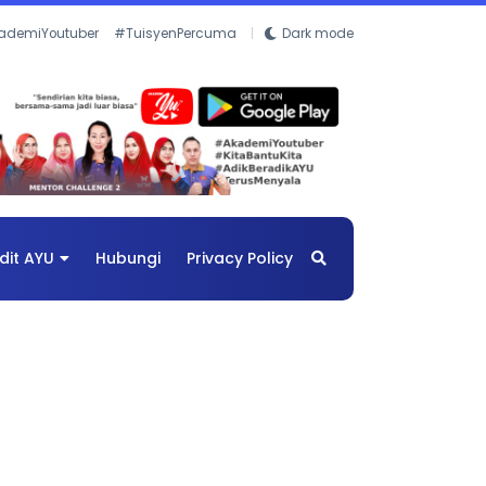
ademiYoutuber
#TuisyenPercuma
Dark mode
dit AYU
Hubungi
Privacy Policy