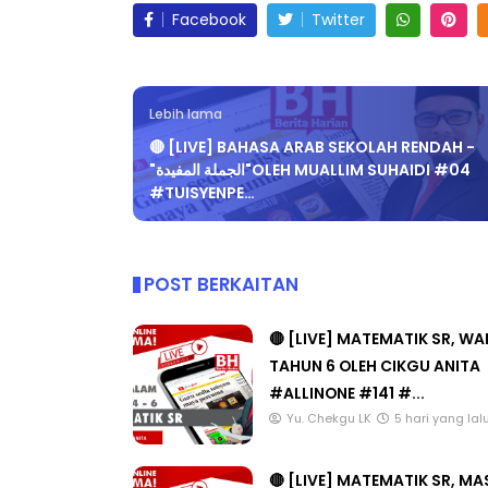
Facebook
Twitter
Lebih lama
🔴 [LIVE] BAHASA ARAB SEKOLAH RENDAH -
"الجملة المفيدة"OLEH MUALLIM SUHAIDI #04
#TUISYENPE…
POST BERKAITAN
🔴 [LIVE] MATEMATIK SR, W
TAHUN 6 OLEH CIKGU ANITA
#ALLINONE #141 #...
Yu. Chekgu LK
5 hari yang lal