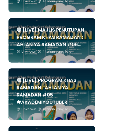
Unknown
4 tahun yang lalu
🔴 [LIVE] MAJLIS PENUTUPAN
PROGRAM KHAS RAMADAN :
AHLAN YA RAMADAN #06...
Unknown
4 tahun yang lalu
🔴 [LIVE] PROGRAM KHAS
RAMADAN : AHLAN YA
RAMADAN #05
#AKADEMIYOUTUBER
Unknown
4 tahun yang lalu