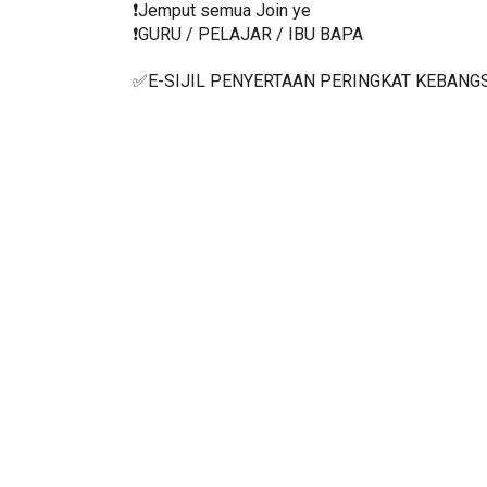
❗️Jemput semua Join ye
❗️GURU / PELAJAR / IBU BAPA
✅E-SIJIL PENYERTAAN PERINGKAT KEBANG