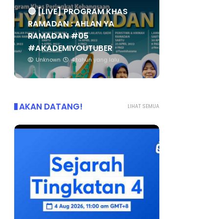
🔴 [LIVE] PROGRAM KHAS
RAMADAN : AHLAN YA
RAMADAN #05
#AKADEMIYOUTUBER
Unknown
4 tahun yang lalu
AKAN DATANG!
LIHAT SEMUA