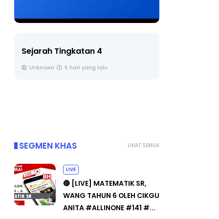
LIVE
BICARA P
TIMBALA
🔴 [LIVE] PRINSIP PERAKAUNAN,
PENDIDI
BEDAH TUNTAS SOALAN 1 TRIAL
OLEH CIKGU ...
Unknown
Yu. Chekgu LK
6 hari yang lalu
SEGMEN KHAS
LIHAT SEMUA
LIVE
🔴 [LIVE] MATEMATIK SR,
WANG TAHUN 6 OLEH CIKGU
ANITA #ALLINONE #141 #...