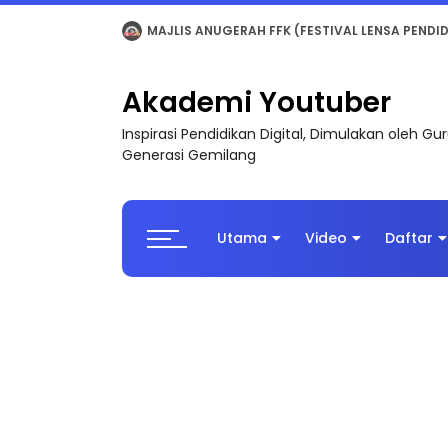
LIVE
🔴 [LIVE] MATEMATIK SR, WANG TAHUN 6
Akademi Youtuber
Inspirasi Pendidikan Digital, Dimulakan oleh G
Generasi Gemilang
Utama
Video
Daftar