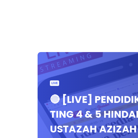
LIVE
🔴 [LIVE] PENDI
TING 4 & 5 HIND
USTAZAH AZIZAH