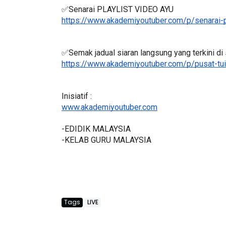
✅Senarai PLAYLIST VIDEO AYU
https://www.akademiyoutuber.com/p/senarai-p
BICARA KORPORAT 3 : PROGRAM
KEYNOTE SPEAKE
✅Semak jadual siaran langsung yang terkini di s
https://www.akademiyoutuber.com/p/pusat-tui
MAKANAN SELAMAT DAN
TRANSFORMING
BERKUALITI (AMALAN PER...
EDUCATION IN 
THROUG...
Unknown
8 hari yang lalu
Inisiatif :
www.akademiyoutuber.com
Unknown
8 hari 
-EDIDIK MALAYSIA
-KELAB GURU MALAYSIA
Tags
LIVE