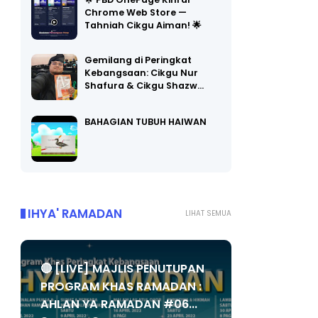
🌟 PBD OnePage Kini di
Chrome Web Store —
Tahniah Cikgu Aiman! 🌟
Gemilang di Peringkat
Kebangsaan: Cikgu Nur
Shafura & Cikgu Shazw…
BAHAGIAN TUBUH HAIWAN
IHYA' RAMADAN
LIHAT SEMUA
🔴 [LIVE] MAJLIS PENUTUPAN
PROGRAM KHAS RAMADAN :
AHLAN YA RAMADAN #06...