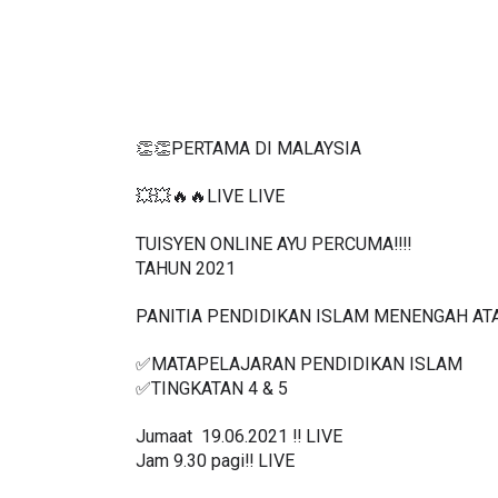
👏👏PERTAMA DI MALAYSIA
💥💥🔥🔥LIVE LIVE 
TUISYEN ONLINE AYU PERCUMA‼️‼️
TAHUN 2021
PANITIA PENDIDIKAN ISLAM MENENGAH AT
✅MATAPELAJARAN PENDIDIKAN ISLAM 
✅TINGKATAN 4 & 5
Jumaat  19.06.2021 ‼️ LIVE
Jam 9.30 pagi‼️ LIVE