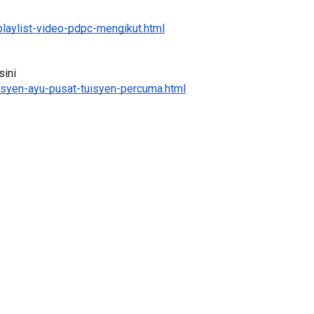
laylist-video-pdpc-mengikut.html
R 3 :
Sejarah Tingkatan 4
ini 
syen-ayu-pusat-tuisyen-percuma.html
 PRIMARY
Unknown
5 hari yang lalu
INDONESIA
yang lalu