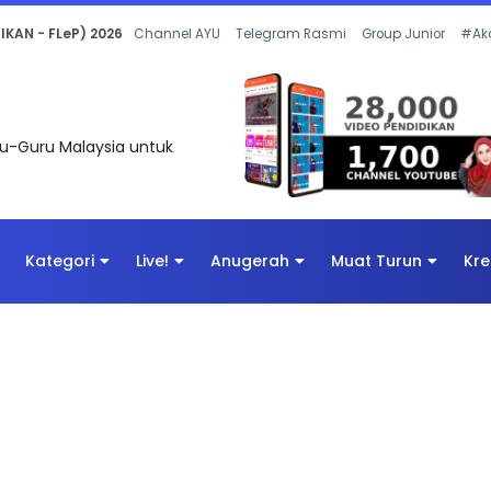
 OLEH CIKGU ANITA #ALLINONE #141 #...
Channel AYU
Telegram Rasmi
Group Junior
#Ak
uru-Guru Malaysia untuk
Kategori
Live!
Anugerah
Muat Turun
Kre