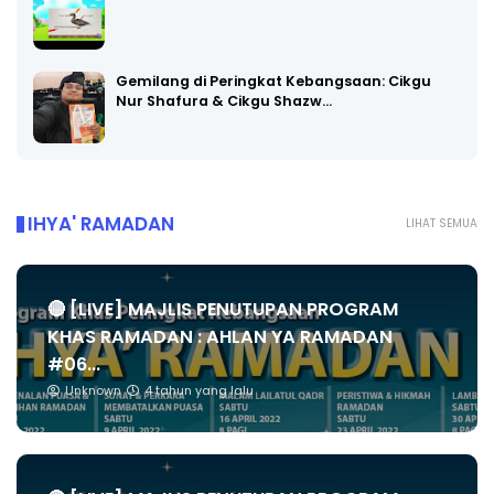
Gemilang di Peringkat Kebangsaan: Cikgu
Nur Shafura & Cikgu Shazw…
IHYA' RAMADAN
LIHAT SEMUA
🔴 [LIVE] MAJLIS PENUTUPAN PROGRAM
KHAS RAMADAN : AHLAN YA RAMADAN
#06...
Unknown
4 tahun yang lalu