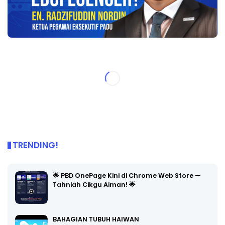
TRENDING!
🌟 PBD OnePage Kini di Chrome Web Store —
Tahniah Cikgu Aiman! 🌟
BAHAGIAN TUBUH HAIWAN