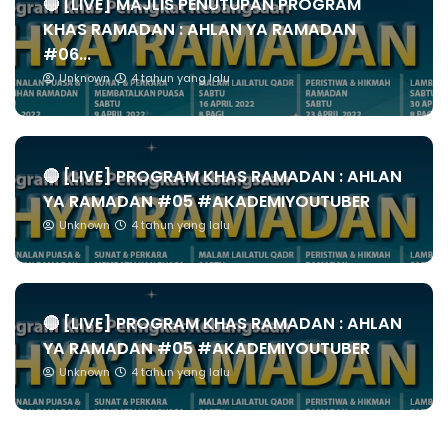
🔴 [LIVE] MAJLIS PENUTUPAN PROGRAM
KHAS RAMADAN : AHLAN YA RAMADAN
#06...
Unknown
4 tahun yang lalu
🔴 [LIVE] PROGRAM KHAS RAMADAN : AHLAN
YA RAMADAN #05 #AKADEMIYOUTUBER
Unknown
4 tahun yang lalu
🔴 [LIVE] PROGRAM KHAS RAMADAN : AHLAN
YA RAMADAN #05 #AKADEMIYOUTUBER
Unknown
4 tahun yang lalu