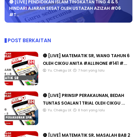
🔴 [LIVE] PENDIDIKAN ISLAM TINGKATAN TING 4 & 5
HINDARI AJARAN SESAT OLEH USTAZAH AZIZAH #06
#T…
POST BERKAITAN
🔴 [LIVE] MATEMATIK SR, WANG TAHUN 6
OLEH CIKGU ANITA #ALLINONE #141 #...
Yu. Chekgu LK
7 hari yang lalu
🔴 [LIVE] PRINSIP PERAKAUNAN, BEDAH
TUNTAS SOALAN 1 TRIAL OLEH CIKGU ...
Yu. Chekgu LK
8 hari yang lalu
🔴 [LIVE] MATEMATIK SR, MASALAH BAB 2