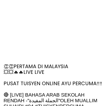
PERTAMA DI MALAYSIA
👏👏
LIVE LIVE
💥💥🔥🔥
PUSAT TUISYEN ONLINE AYU PERCUMA‼️‼️
🔴 [LIVE] BAHASA ARAB SEKOLAH
RENDAH -"
الجملة المفيدة
"OLEH MUALLIM