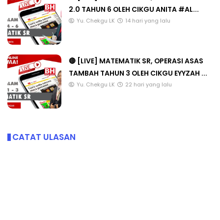
2.0 TAHUN 6 OLEH CIKGU ANITA #AL...
Yu. Chekgu LK
14 hari yang lalu
🔴 [LIVE] MATEMATIK SR, OPERASI ASAS
TAMBAH TAHUN 3 OLEH CIKGU EYYZAH ...
Yu. Chekgu LK
22 hari yang lalu
CATAT ULASAN