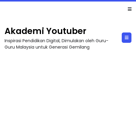
LIVE
🔴 [LIVE] MATEMATIK SR, WANG TAHUN 6 OLEH CIKGU ANITA #ALLINONE #141 #...
Akademi Youtuber
Inspirasi Pendidikan Digital, Dimulakan oleh Guru-
Guru Malaysia untuk Generasi Gemilang