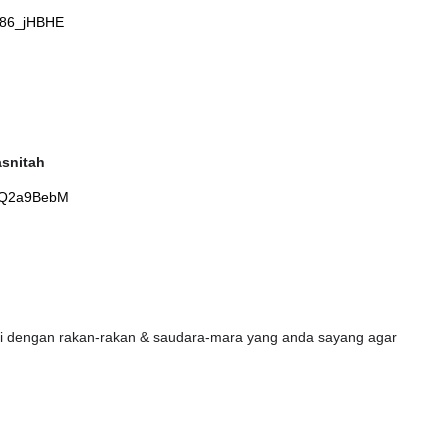
p86_jHBHE
LIVE
H FFK
 PENDIDIKAN -
🔴 [LIVE] MATEMATIK SR, WANG
asnitah
TAHUN 6 OLEH CIKGU ANITA
#ALLINONE #141 #...
QiQ2a9BebM
ng lalu
Yu. Chekgu LK
7 hari yang lalu
ni dengan rakan-rakan & saudara-mara yang anda sayang agar