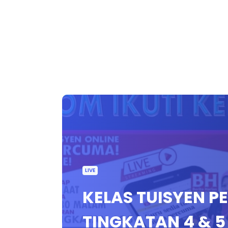
LIVE
KELAS TUISYEN P
TINGKATAN 4 & 5 