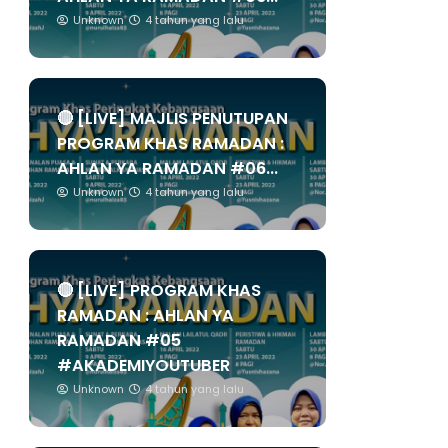
Unknown
4 tahun yang lalu
🔴 [LIVE] MAJLIS PENUTUPAN
PROGRAM KHAS RAMADAN :
AHLAN YA RAMADAN #06...
Unknown
4 tahun yang lalu
🔴 [LIVE] PROGRAM KHAS
RAMADAN : AHLAN YA
RAMADAN #05
#AKADEMIYOUTUBER
Unknown
4 tahun yang lalu