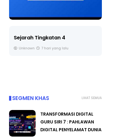
LIVE
Sejarah Tingkatan 4
🔴 [LIVE] 
Unknown
7 hari yang lalu
BEDAH TUN
OLEH CIKGU
Yu. Chekgu 
SEGMEN KHAS
LIHAT SEMUA
TRANSFORMASI DIGITAL
GURU SIRI 7 : PAHLAWAN
DIGITAL PENYELAMAT DUNIA