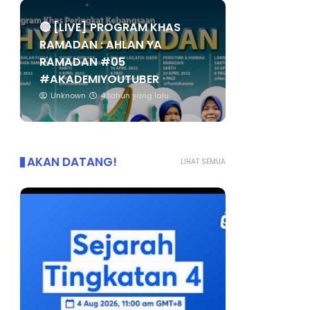
🔴 [LIVE] PROGRAM KHAS
RAMADAN : AHLAN YA
RAMADAN #05
#AKADEMIYOUTUBER
Unknown
4 tahun yang lalu
AKAN DATANG!
LIHAT SEMUA