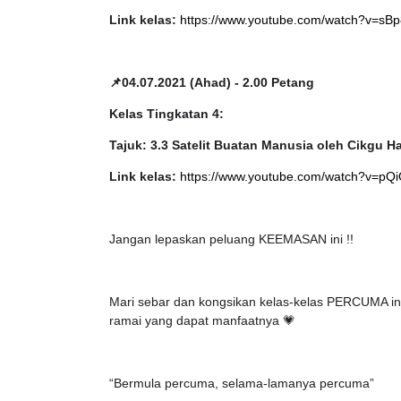
Link kelas:
https://www.youtube.com/watch?v=sB
📌04.07.2021 (Ahad) - 2.00 Petang
ICARA PROFESIONAL 8 :
MAJLIS ANUGERA
Kelas Tingkatan 4:
IMBALAN KETUA PENGARAH
(FESTIVAL LENSA
Tajuk: 3.3 Satelit Buatan Manusia oleh Cikgu H
ENDIDIKAN MALAYSIA
FLeP) 2026
Link kelas:
https://www.youtube.com/watch?v=p
Unknown
10 hari yang lalu
Unknown
5 hari ya
Jangan lepaskan peluang KEEMASAN ini !!
Mari sebar dan kongsikan kelas-kelas PERCUMA i
ramai yang dapat manfaatnya 💗
“Bermula percuma, selama-lamanya percuma”