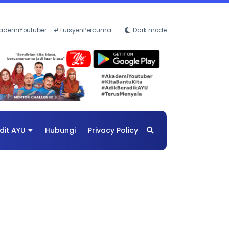
ademiYoutuber
#TuisyenPercuma
Dark mode
dit AYU
Hubungi
Privacy Policy