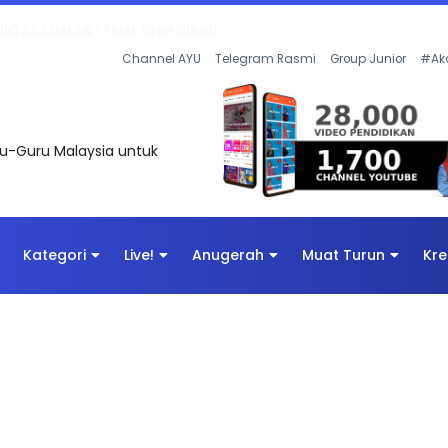
AN DIGITAL PENYELAMAT DUNIA
Channel AYU
Telegram Rasmi
Group Junior
#Ak
uru-Guru Malaysia untuk
Kategori
Live!
Anugerah
Muat Turun
Kre