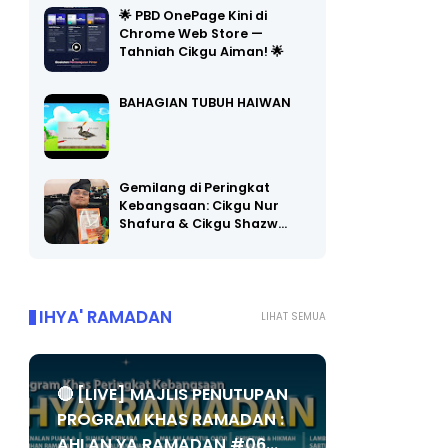
🌟 PBD OnePage Kini di
Chrome Web Store —
Tahniah Cikgu Aiman! 🌟
BAHAGIAN TUBUH HAIWAN
Gemilang di Peringkat
Kebangsaan: Cikgu Nur
Shafura & Cikgu Shazw…
IHYA' RAMADAN
LIHAT SEMUA
🔴 [LIVE] MAJLIS PENUTUPAN
PROGRAM KHAS RAMADAN :
AHLAN YA RAMADAN #06...