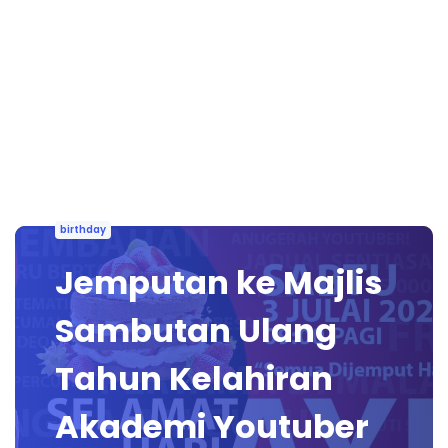
birthday
Jemputan ke Majlis
Sambutan Ulang
Tahun Kelahiran
Akademi Youtuber