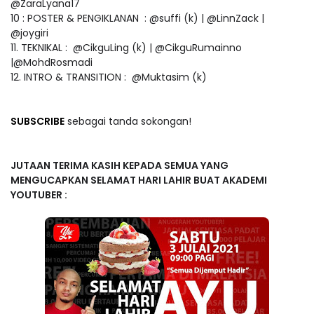
@ZaraLyana17
10 : POSTER & PENGIKLANAN : @suffi (k) | @LinnZack |
@joygiri
11. TEKNIKAL : @CikguLing (k) | @CikguRumainno
|@MohdRosmadi
12. INTRO & TRANSITION : @Muktasim (k)
SUBSCRIBE
sebagai tanda sokongan!
JUTAAN TERIMA KASIH KEPADA SEMUA YANG
MENGUCAPKAN SELAMAT HARI LAHIR BUAT AKADEMI
YOUTUBER :