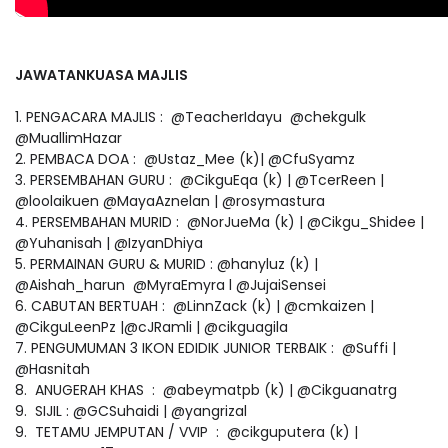
JAWATANKUASA MAJLIS
1. PENGACARA MAJLIS : @TeacherIdayu @chekgulk
@MuallimHazar
2. PEMBACA DOA : @Ustaz_Mee (k)| @CfuSyamz
3. PERSEMBAHAN GURU : @CikguEqa (k) | @TcerReen |
@loolaikuen @MayaAznelan | @rosymastura
4. PERSEMBAHAN MURID : @NorJueMa (k) | @Cikgu_Shidee |
@Yuhanisah | @IzyanDhiya
5. PERMAINAN GURU & MURID : @hanyluz (k) |
@Aishah_harun @MyraEmyra l @JujaiSensei
6. CABUTAN BERTUAH : @LinnZack (k) | @cmkaizen |
@CikguLeenPz |@cJRamli | @cikguagila
7. PENGUMUMAN 3 IKON EDIDIK JUNIOR TERBAIK : @Suffi |
@Hasnitah
8. ANUGERAH KHAS : @abeymatpb (k) | @Cikguanatrg
9. SIJIL : @GCSuhaidi | @yangrizal
9. TETAMU JEMPUTAN / VVIP : @cikguputera (k) |