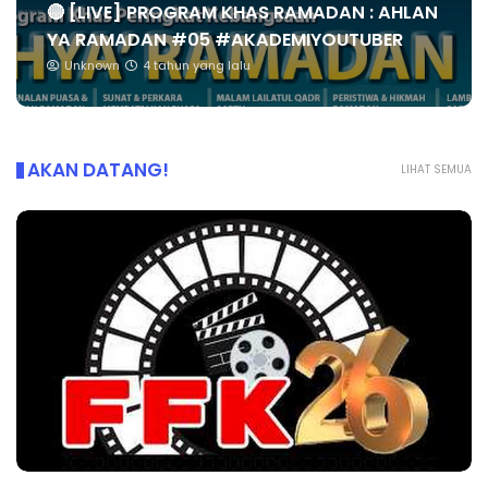
🔴 [LIVE] PROGRAM KHAS RAMADAN : AHLAN
YA RAMADAN #05 #AKADEMIYOUTUBER
Unknown
4 tahun yang lalu
AKAN DATANG!
LIHAT SEMUA