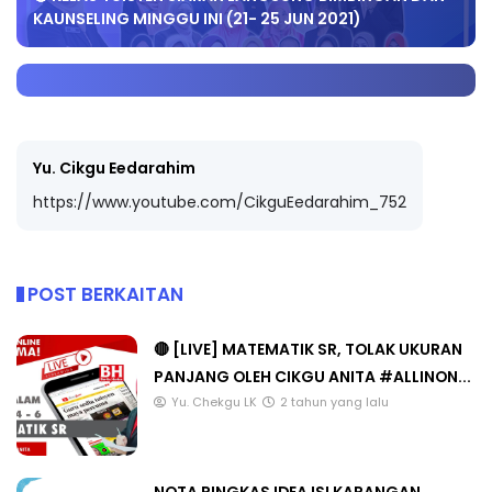
KAUNSELING MINGGU INI (21- 25 JUN 2021)
Yu. Cikgu Eedarahim
https://www.youtube.com/CikguEedarahim_752
POST BERKAITAN
🔴 [LIVE] MATEMATIK SR, TOLAK UKURAN
PANJANG OLEH CIKGU ANITA #ALLINON...
Yu. Chekgu LK
2 tahun yang lalu