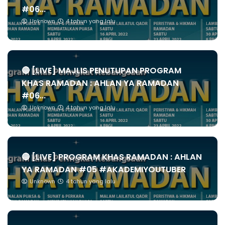
#06...
Unknown
4 tahun yang lalu
🔴 [LIVE] MAJLIS PENUTUPAN PROGRAM
KHAS RAMADAN : AHLAN YA RAMADAN
#06...
Unknown
4 tahun yang lalu
🔴 [LIVE] PROGRAM KHAS RAMADAN : AHLAN
YA RAMADAN #05 #AKADEMIYOUTUBER
Unknown
4 tahun yang lalu