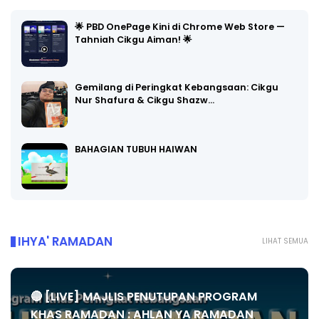
🌟 PBD OnePage Kini di Chrome Web Store —
Tahniah Cikgu Aiman! 🌟
Gemilang di Peringkat Kebangsaan: Cikgu
Nur Shafura & Cikgu Shazw…
BAHAGIAN TUBUH HAIWAN
IHYA' RAMADAN
LIHAT SEMUA
🔴 [LIVE] MAJLIS PENUTUPAN PROGRAM
KHAS RAMADAN : AHLAN YA RAMADAN