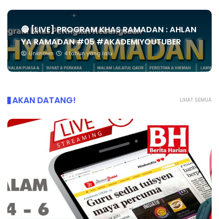
🔴 [LIVE] PROGRAM KHAS RAMADAN : AHLAN
YA RAMADAN #05 #AKADEMIYOUTUBER
Unknown
4 tahun yang lalu
AKAN DATANG!
LIHAT SEMUA