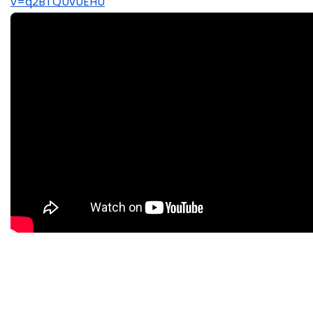
v=q2BTQUvUEHU