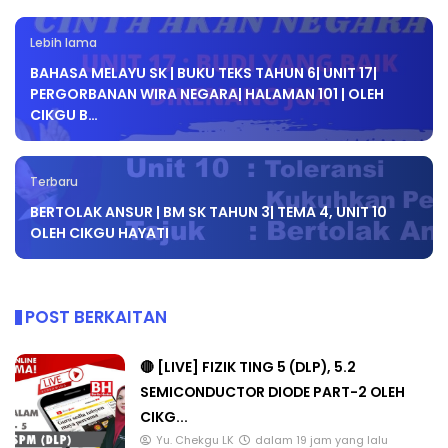
Lebih lama
BAHASA MELAYU SK | BUKU TEKS TAHUN 6| UNIT 17|
PERGORBANAN WIRA NEGARA| HALAMAN 101 | OLEH
CIKGU B…
Terbaru
BERTOLAK ANSUR | BM SK TAHUN 3| TEMA 4, UNIT 10
OLEH CIKGU HAYATI
POST BERKAITAN
🔴 [LIVE] FIZIK TING 5 (DLP), 5.2
SEMICONDUCTOR DIODE PART-2 OLEH
CIKG...
Yu. Chekgu LK
dalam 19 jam yang lalu