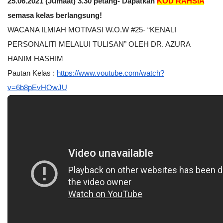
25.06.2021 (Jumaat) 3.30 petang- Dapatkan 
KOD RAHSIA
semasa kelas berlangsung!
WACANA ILMIAH MOTIVASI W.O.W #25- “KENALI 
PERSONALITI MELALUI TULISAN” OLEH DR. AZURA 
HANIM HASHIM
Pautan Kelas : 
https://www.youtube.com/watch?
v=6b8pEvHOwJU