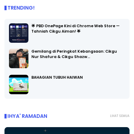
TRENDING!
🌟 PBD OnePage Kini di Chrome Web Store —
Tahniah Cikgu Aiman! 🌟
Gemilang di Peringkat Kebangsaan: Cikgu
Nur Shafura & Cikgu Shazw…
BAHAGIAN TUBUH HAIWAN
IHYA' RAMADAN
LIHAT SEMUA