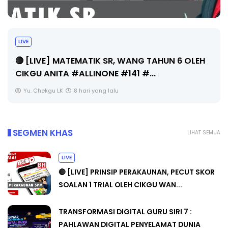
LIVE
🔴 [LIVE] MATEMATIK SR, WANG TAHUN 6 OLEH
CIKGU ANITA #ALLINONE #141 #...
Yu. Chekgu LK
8 hari yang lalu
SEGMEN KHAS
LIHAT SEMUA
LIVE
🔴 [LIVE] PRINSIP PERAKAUNAN, PECUT SKOR
SOALAN 1 TRIAL OLEH CIKGU WAN...
TRANSFORMASI DIGITAL GURU SIRI 7 :
PAHLAWAN DIGITAL PENYELAMAT DUNIA