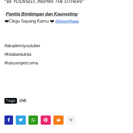
“
BE YOURSELF, INSPIRE THE OTHERS”
-
Panitia Bimbingan dan Kaunseling
-
❤️Cikgu Sayang Kamu ❤️ 
@AnomHawa
#akademiyoutuber
#kitabantukita
#tuisyenpercuma
Tags
LIVE