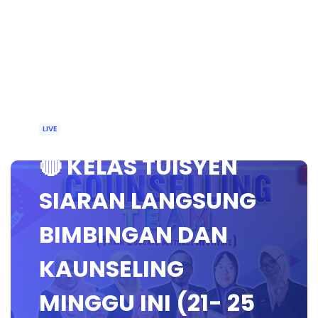
LIVE
🔴 KELAS TUISYEN
SIARAN LANGSUNG
BIMBINGAN DAN
KAUNSELING
MINGGU INI (21- 25