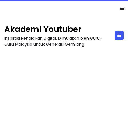
MAJLIS ANUGERAH FFK (FESTIVAL LENSA PENDIDIKAN - FLeP) 2026
Akademi Youtuber
Inspirasi Pendidikan Digital, Dimulakan oleh Guru-
Guru Malaysia untuk Generasi Gemilang