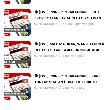
🔴 [LIVE] PRINSIP PERAKAUNAN, PECUT
SKOR SOALAN 1 TRIAL OLEH CIKGU WAN...
Yu. Chekgu LK
dalam 19 jam yang lalu
🔴 [LIVE] MATEMATIK SR, WANG TAHUN 6
OLEH CIKGU ANITA #ALLINONE #141 #...
Yu. Chekgu LK
8 hari yang lalu
🔴 [LIVE] PRINSIP PERAKAUNAN, BEDAH
TUNTAS SOALAN 1 TRIAL OLEH CIKGU ...
Yu. Chekgu LK
9 hari yang lalu