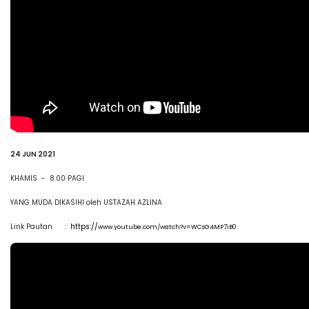
24 JUN 2021
KHAMIS - 8.00 PAGI
YANG MUDA DIKASIHI oleh USTAZAH AZLINA
Link Pautan :
https://
www.youtube.com/watch?v=WCsG4MP7iB0