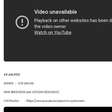
24 JUN 2021
KHAMIS - 9.30 MALAM
MARI BERSYUKUR oleh USTAZAH ROSJAWATI
Link Pautan :
https://
www.youtube.com/watch?v=njzTGUtvEhI