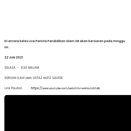
Di antara kelas Live Panitia Pendidikan Islam SR akan bersiaran pada minggu
ini :
22 JUN 2021
SELASA - 9.30 MALAM
SERUAN ILAHI oleh USTAZ HAFIZ SAUFEE
Link Pautan :
https://
www.youtube.com/watch?v=sAkXoJVGhBQ