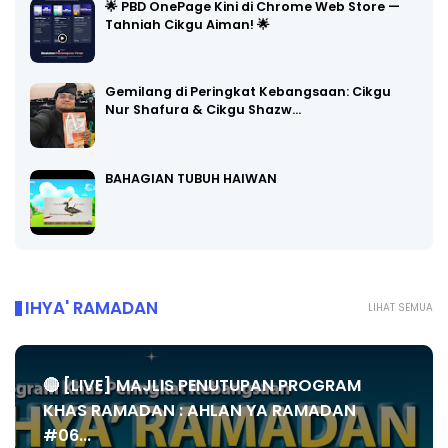
🌟 PBD OnePage Kini di Chrome Web Store —
Tahniah Cikgu Aiman! 🌟
Gemilang di Peringkat Kebangsaan: Cikgu
Nur Shafura & Cikgu Shazw…
BAHAGIAN TUBUH HAIWAN
IHYA' RAMADAN
LIHAT SEMUA
🔴 [LIVE] MAJLIS PENUTUPAN PROGRAM
KHAS RAMADAN : AHLAN YA RAMADAN
#06...