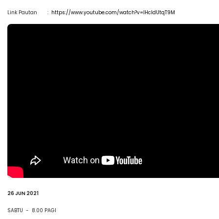
Link Pautan :
https://www.youtube.com/watch?v=IHcIdUtqT9M
26 JUN 2021
SABTU - 8.00 PAGI