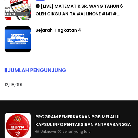
🔴 [LIVE] MATEMATIK SR, WANG TAHUN 6
OLEH CIKGU ANITA #ALLINONE #141 #...
Sejarah Tingkatan 4
JUMLAH PENGUNJUNG
12,118,091
PROGRAM PEMERKASAAN PGB MELALUI
KAPSUL INFO PENTAKSIRAN ANTARABANGSA
Unknown
sehari yang lalu