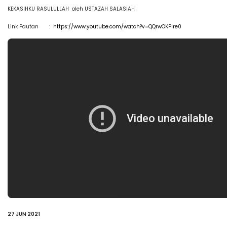
KEKASIHKU RASULULLAH oleh USTAZAH SALASIAH
Link Pautan :
https://www.youtube.com/watch?v=QQrwOKPIre0
27 JUN 2021