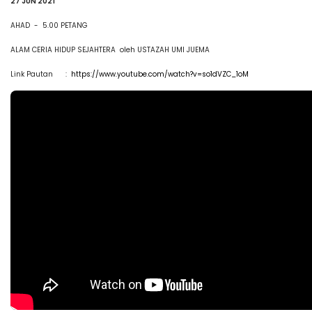
27 JUN 2021
AHAD - 5.00 PETANG
ALAM CERIA HIDUP SEJAHTERA oleh USTAZAH UMI JUEMA
Link Pautan :
https://www.youtube.com/watch?v=so1dVZC_1oM