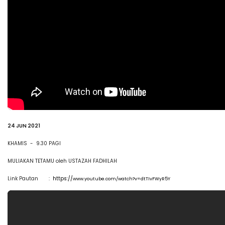
24 JUN 2021
KHAMIS - 9.30 PAGI
MULIAKAN TETAMU oleh USTAZAH FADHILAH
Link Pautan :
https://
www.youtube.com/watch?v=dtTIvFWyR5Y