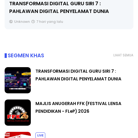
FORMASI DIGITAL GURU SIRI 7 :
MAJLIS
AWAN DIGITAL PENYELAMAT DUNIA
PENDID
own
7 hari yang lalu
Unkno
SEGMEN KHAS
LIHAT SEMUA
TRANSFORMASI DIGITAL GURU SIRI 7 :
PAHLAWAN DIGITAL PENYELAMAT DUNIA
MAJLIS ANUGERAH FFK (FESTIVAL LENSA
PENDIDIKAN - FLeP) 2026
LIVE