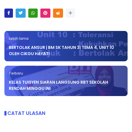
Lebih lama
BERTOLAK ANSUR | BM SK TAHUN 3| TEMA 4, UNIT 10
OLEH CIKGU HAYATI
Terbaru
KELAS TUISYEN SIARAN LANGSUNG RBT SEKOLAH
RENDAH MINGGU INI
CATAT ULASAN