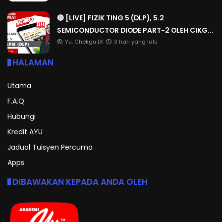
🔴 [LIVE] FIZIK TING 5 (DLP), 5.2
SEMICONDUCTOR DIODE PART-2 OLEH CIKG...
Yu. Chekgu LK
3 hari yang lalu
HALAMAN
Utama
F.A.Q
Hubungi
Kredit AYU
Jadual Tuisyen Percuma
Apps
DIBAWAKAN KEPADA ANDA OLEH