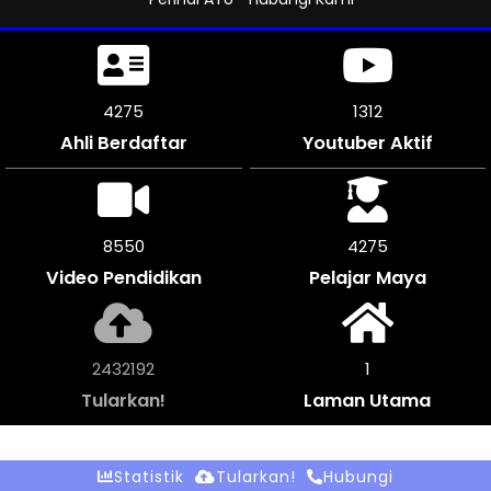
4755
1312
Ahli Berdaftar
Youtuber Aktif
9510
4755
Video Pendidikan
Pelajar Maya
2705472
1
Tularkan!
Laman Utama
Statistik
Tularkan!
Hubungi