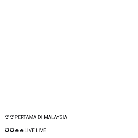
👏👏PERTAMA DI MALAYSIA
💥💥🔥🔥LIVE LIVE 