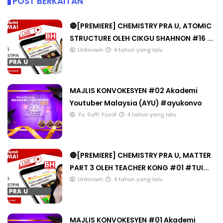
POST BERKAITAN
🔵[PREMIERE] CHEMISTRY PRA U, ATOMIC
STRUCTURE OLEH CIKGU SHAHNON #16 ...
Unknown
4 tahun yang lalu
MAJLIS KONVOKESYEN #02 Akademi
Youtuber Malaysia (AYU) #ayukonvo
Yu. Suffi Yusof
4 tahun yang lalu
🔵[PREMIERE] CHEMISTRY PRA U, MATTER
PART 3 OLEH TEACHER KONG #01 #TUI...
Unknown
4 tahun yang lalu
MAJLIS KONVOKESYEN #01 Akademi