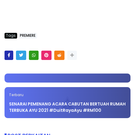
Tags
PREMIERE
Terbaru
SENARAI PEMENANG ACARA CABUTAN BERTUAH RUMAH
TERBUKA AYU 2021 #DuitRayaAyu #RM100