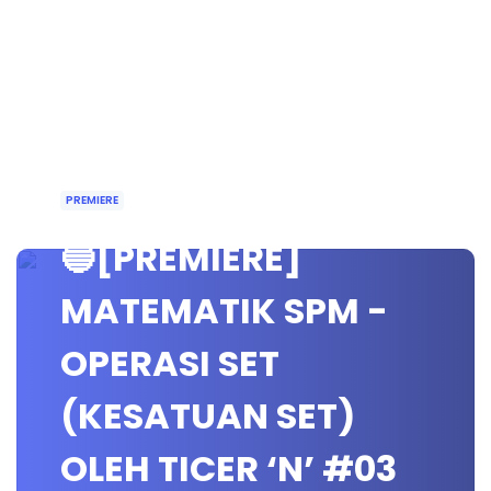
PREMIERE
🔵[PREMIERE]
MATEMATIK SPM -
OPERASI SET
(KESATUAN SET)
OLEH TICER ‘N’ #03