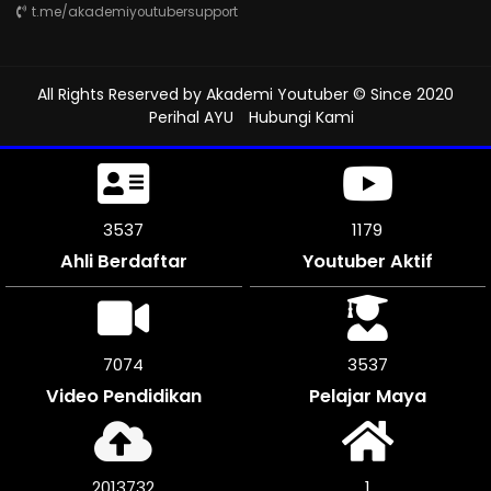
t.me/akademiyoutubersupport
All Rights Reserved by
Akademi Youtuber
© Since 2020
Perihal AYU
Hubungi Kami
4128
1312
Ahli Berdaftar
Youtuber Aktif
8256
4128
Video Pendidikan
Pelajar Maya
2350208
1