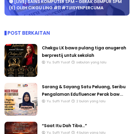
🔴 [LIVE] SAINS KOMPUTER SPM - GERAK GEMPUR SPM
(6) OLEH CIKGU LING #11 #TUISYENPERCUMA
POST BERKAITAN
Chekgu LK bawa pulang tiga anugerah
berprestij untuk sekolah
Yu. Suffi Yusof
sebulan yang lalu
Sarang & Sayang Satu Peluang, Seribu
Pengalaman Edufluencer Perak baw...
Yu. Suffi Yusof
2 bulan yang lalu
“Saat Itu Dah Tiba…”
Yu. Suffi Yusof
4 bulan yang lalu