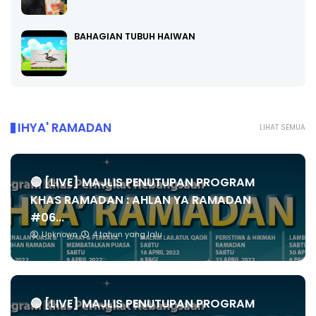
BAHAGIAN TUBUH HAIWAN
IHYA' RAMADAN
LIHAT SEMUA
🔴 [LIVE] MAJLIS PENUTUPAN PROGRAM
KHAS RAMADAN : AHLAN YA RAMADAN
#06...
Unknown
4 tahun yang lalu
🔴 [LIVE] MAJLIS PENUTUPAN PROGRAM