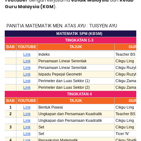
Youtuber
 dengan kerjasama
 eDidik Malaysia
 dan 
Kelab 
Guru Malaysia (KGM
).