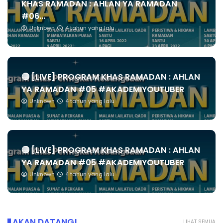
KHAS RAMADAN : AHLAN YA RAMADAN
#06...
Unknown
4 tahun yang lalu
🔴 [LIVE] PROGRAM KHAS RAMADAN : AHLAN
YA RAMADAN #05 #AKADEMIYOUTUBER
Unknown
4 tahun yang lalu
🔴 [LIVE] PROGRAM KHAS RAMADAN : AHLAN
YA RAMADAN #05 #AKADEMIYOUTUBER
Unknown
4 tahun yang lalu
AKAN DATANG!
LIHAT SEMUA