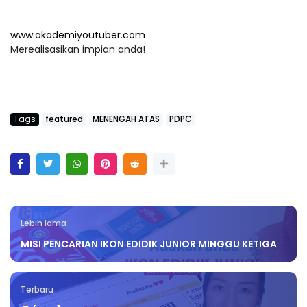
www.akademiyoutuber.com
Merealisasikan impian anda!
Tags
featured
MENENGAH ATAS
PDPC
Lebih lama
MISI PENCARIAN IKON EDIDIK JUNIOR MINGGU KETIGA
Terbaru