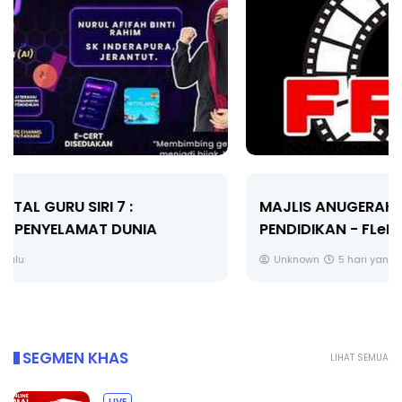
MAJLIS ANUGERAH FFK (FESTIVAL LENSA
PENDIDIKAN - FLeP) 2026
Unknown
5 hari yang lalu
SEGMEN KHAS
LIHAT SEMUA
LIVE