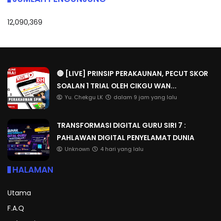
12,090,369
🔴 [LIVE] PRINSIP PERAKAUNAN, PECUT SKOR
SOALAN 1 TRIAL OLEH CIKGU WAN...
Yu. Chekgu LK
dalam 9 jam yang lalu
TRANSFORMASI DIGITAL GURU SIRI 7 :
PAHLAWAN DIGITAL PENYELAMAT DUNIA
Unknown
4 hari yang lalu
HALAMAN
Utama
F.A.Q