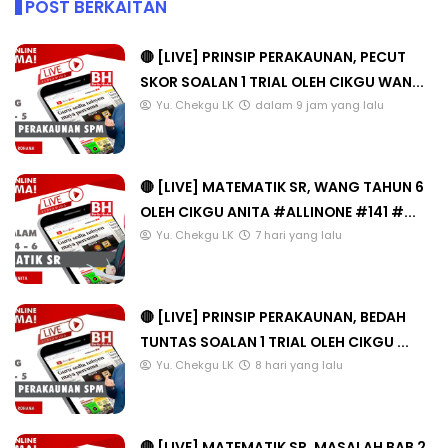
POST BERKAITAN
🔴 [LIVE] PRINSIP PERAKAUNAN, PECUT
SKOR SOALAN 1 TRIAL OLEH CIKGU WAN...
Yu. Chekgu LK
dalam 9 jam yang lalu
🔴 [LIVE] MATEMATIK SR, WANG TAHUN 6
OLEH CIKGU ANITA #ALLINONE #141 #...
Yu. Chekgu LK
7 hari yang lalu
🔴 [LIVE] PRINSIP PERAKAUNAN, BEDAH
TUNTAS SOALAN 1 TRIAL OLEH CIKGU ...
Yu. Chekgu LK
8 hari yang lalu
🔴 [LIVE] MATEMATIK SR, MASALAH BAB 2