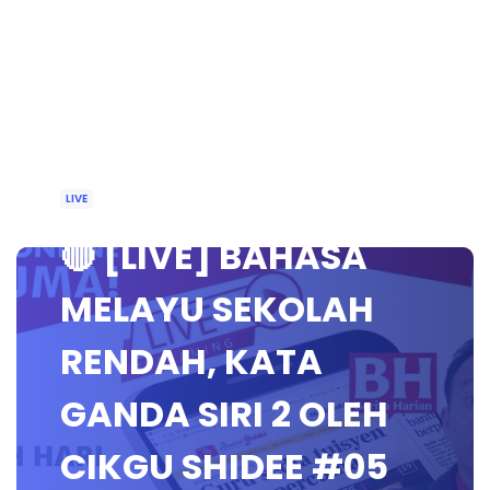
LIVE
🔴 [LIVE] BAHASA
MELAYU SEKOLAH
RENDAH, KATA
GANDA SIRI 2 OLEH
CIKGU SHIDEE #05