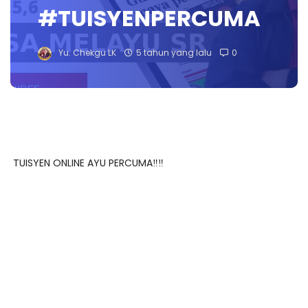
#TUISYENPERCUMA
Yu. Chekgu LK
5 tahun yang lalu
0
TUISYEN ONLINE AYU PERCUMA‼️‼️