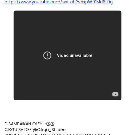
https://www.youtube.com/watch?v=xpWfSMd6L0g
DISAMPAIKAN OLEH  :👏👏
CIKGU SHIDEE @Cikgu_Shidee