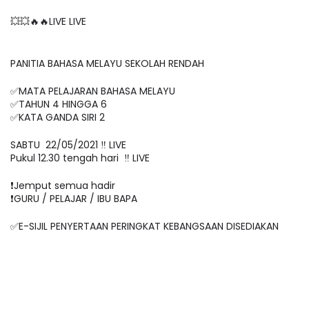
💥💥🔥🔥LIVE LIVE 
PANITIA BAHASA MELAYU SEKOLAH RENDAH 
✅MATA PELAJARAN BAHASA MELAYU
✅TAHUN 4 HINGGA 6
✅KATA GANDA SIRI 2 
SABTU  22/05/2021 ‼️ LIVE
Pukul 12.30 tengah hari  ‼️ LIVE
❗️Jemput semua hadir
❗️GURU / PELAJAR / IBU BAPA
✅E-SIJIL PENYERTAAN PERINGKAT KEBANGSAAN DISEDIAKAN