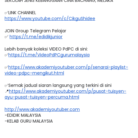
SEKOLAH JENIS KEBANGSAAN CINA BACHANG, MELAKA
✅LINK CHANNEL
https://www.youtube.com/c/CikguShidee
JOIN Group Telegram Pelajar
✅ 
https://t.me/edidikjunior
Lebih banyak koleksi VIDEO PdPC di sini:
✅
https://t.me/VideoPdPCgurumalaysia
✅
https://www.akademiyoutuber.com/p/senarai-playlist-
video-pdpc-mengikut.html
✅Semak jadual siaran langsung yang terkini di sini 
📍
https://www.akademiyoutuber.com/p/pusat-tuisyen-
ayu-pusat-tuisyen-percuma.html
http://www.akademiyoutuber.com
-EDIDIK MALAYSIA
-KELAB GURU MALAYSIA