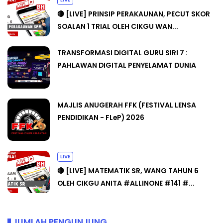
🔴 [LIVE] PRINSIP PERAKAUNAN, PECUT SKOR
SOALAN 1 TRIAL OLEH CIKGU WAN...
TRANSFORMASI DIGITAL GURU SIRI 7 :
PAHLAWAN DIGITAL PENYELAMAT DUNIA
MAJLIS ANUGERAH FFK (FESTIVAL LENSA
PENDIDIKAN - FLeP) 2026
LIVE
🔴 [LIVE] MATEMATIK SR, WANG TAHUN 6
OLEH CIKGU ANITA #ALLINONE #141 #...
JUMLAH PENGUNJUNG