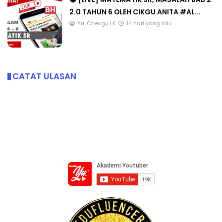
2.0 TAHUN 6 OLEH CIKGU ANITA #AL...
Yu. Chekgu LK
14 hari yang lalu
CATAT ULASAN