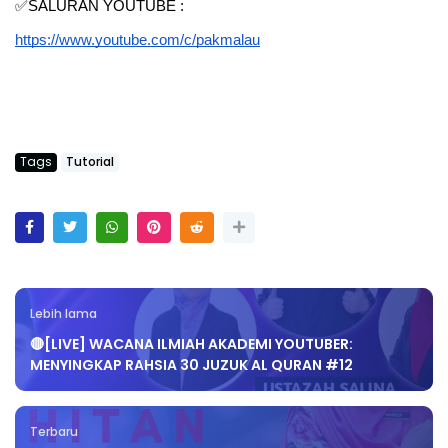
✅SALURAN YOUTUBE : 
https://www.youtube.com/c/pakmalau
Tags
Tutorial
Lebih lama
🔴[LIVE] WACANA ILMIAH AKADEMI YOUTUBER:
MENYINGKAP RAHSIA 30 JUZUK AL QURAN #12
Terbaru