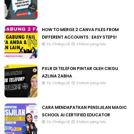
HOW TO MERGE 2 CANVA FILES FROM
DIFFERENT ACCOUNTS : EASY STEPS!
Yu. Chekgu LK
2 tahun yang lalu
PXLR DI TELEFON PINTAR OLEH CIKGU
AZLINA ZABHA
Yu. Chekgu LK
2 tahun yang lalu
CARA MENDAPATKAN PENSIJILAN MAGIC
SCHOOL AI CERTIFIED EDUCATOR
Yu. Chekgu LK
3 tahun yang lalu