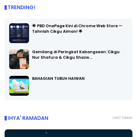
TRENDING!
🌟 PBD OnePage Kini di Chrome Web Store —
Tahniah Cikgu Aiman! 🌟
Gemilang di Peringkat Kebangsaan: Cikgu
Nur Shafura & Cikgu Shazw…
BAHAGIAN TUBUH HAIWAN
IHYA' RAMADAN
LIHAT SEMUA