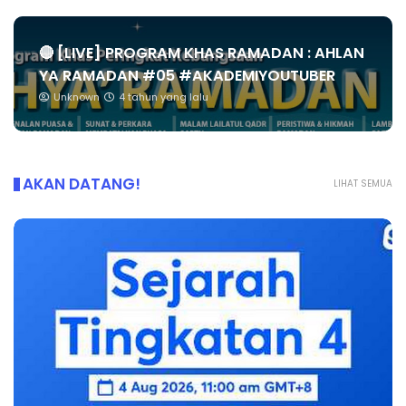
🔴 [LIVE] PROGRAM KHAS RAMADAN : AHLAN
YA RAMADAN #05 #AKADEMIYOUTUBER
Unknown
4 tahun yang lalu
AKAN DATANG!
LIHAT SEMUA