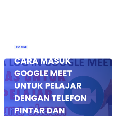
Tutorial
CARA MASUK
GOOGLE MEET
UNTUK PELAJAR
DENGAN TELEFON
PINTAR DAN