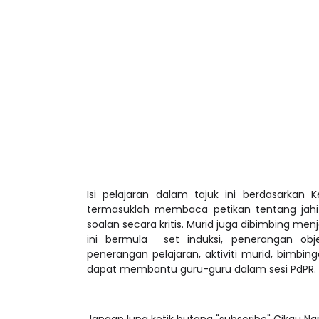
Isi pelajaran dalam tajuk ini berdasarkan 
termasuklah membaca petikan tentang jahi
soalan secara kritis. Murid juga dibimbing 
ini bermula set induksi, penerangan objek
penerangan pelajaran, aktiviti murid, bimbi
dapat membantu guru-guru dalam sesi PdPR.
Jangan lupa ketik butang "subscribe" Cikgu N