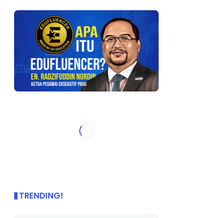
TRENDING!
🌟 PBD OnePage Kini di