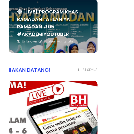
🔴 [LIVE] PROGRAM KHAS
RAMADAN : AHLAN YA
RAMADAN #05
#AKADEMIYOUTUBER
Unknown
4 tahun yang lalu
AKAN DATANG!
LIHAT SEMUA