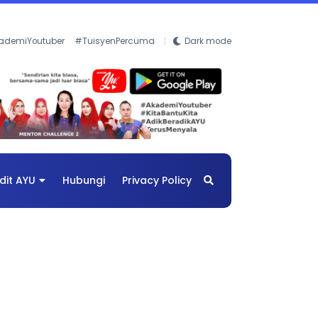
ademiYoutuber
#TuisyenPercuma
Dark mode
dit AYU
Hubungi
Privacy Policy