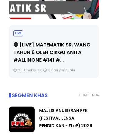
LIVE
Sejarah Tingkatan 4
🔴 [LIVE]
Unknown
8 hari yang lalu
BEDAH TU
OLEH CIKGU
Yu. Chekgu 
SEGMEN KHAS
LIHAT SEMUA
MAJLIS ANUGERAH FFK
(FESTIVAL LENSA
PENDIDIKAN - FLeP) 2026