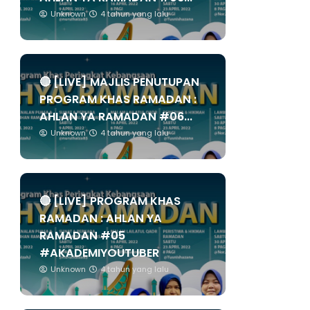
Unknown
4 tahun yang lalu
🔴 [LIVE] MAJLIS PENUTUPAN
PROGRAM KHAS RAMADAN :
AHLAN YA RAMADAN #06...
Unknown
4 tahun yang lalu
🔴 [LIVE] PROGRAM KHAS
RAMADAN : AHLAN YA
RAMADAN #05
#AKADEMIYOUTUBER
Unknown
4 tahun yang lalu