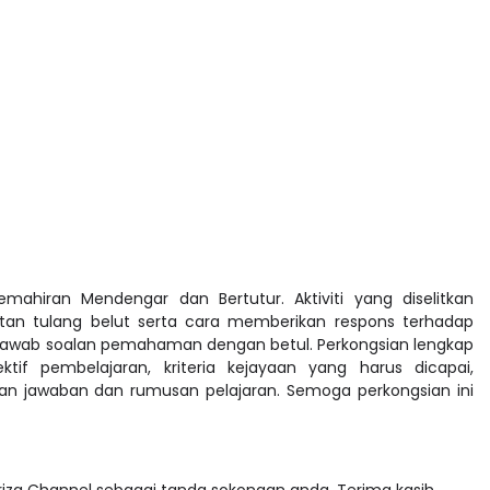
Kemahiran Mendengar dan Bertutur. Aktiviti yang diselitkan
tan tulang belut serta cara memberikan respons terhadap
menjawab soalan pemahaman dengan betul. Perkongsian lengkap
tif pembelajaran, kriteria kejayaan yang harus dicapai,
ngan jawaban dan rumusan pelajaran. Semoga perkongsian ini
ariza Channel sebagai tanda sokongan anda. Terima kasih.