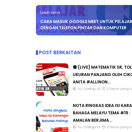
Lebih lama
CARA MASUK GOOGLE MEET UNTUK PELAJA
DENGAN TELEFON PINTAR DAN KOMPUTER
POST BERKAITAN
🔴 [LIVE] MATEMATIK SR, TO
UKURAN PANJANG OLEH CIK
ANITA #ALLINON...
Yu. Chekgu LK
2 tahun yang l
NOTA RINGKAS IDEA ISI KA
BAHASA MELAYU TEMA #19 :
AMALAN BERJIMA...
Yu. Chekgu LK
2 tahun yang l