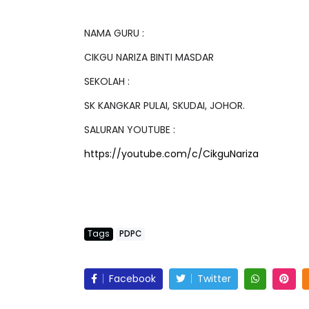
NAMA GURU :
CIKGU NARIZA BINTI MASDAR
SEKOLAH :
BICARA PROFESIONAL 8 :
BICARA KORPORA
TIMBALAN KETUA PENGARAH
MAKANAN SELAM
SK KANGKAR PULAI, SKUDAI, JOHOR.
PENDIDIKAN MALAYSIA
BERKUALITI (AMAL
SALURAN YOUTUBE :
Unknown
11 hari yang lalu
Unknown
11 hari y
https://youtube.com/c/CikguNariza
Tags
PDPC
Facebook
Twitter