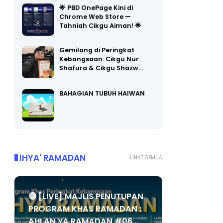
Chrome Web Store —
Tahniah Cikgu Aiman! 🌟
Gemilang di Peringkat
Kebangsaan: Cikgu Nur
Shafura & Cikgu Shazw…
BAHAGIAN TUBUH HAIWAN
IHYA' RAMADAN
LIHAT SEMUA
🔴 [LIVE] MAJLIS PENUTUPAN
PROGRAM KHAS RAMADAN :
AHLAN YA RAMADAN #06...