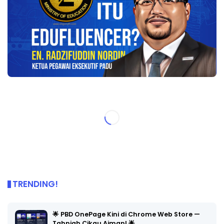
TRENDING!
🌟 PBD OnePage Kini di Chrome Web Store —
Tahniah Cikgu Aiman! 🌟