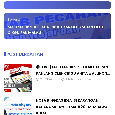
Terbaru
MATEMATIK SEKOLAH RENDAH DARAB PECAHAN OLEH
CIKGU PAK MALAU
POST BERKAITAN
🔴 [LIVE] MATEMATIK SR, TOLAK UKURAN
PANJANG OLEH CIKGU ANITA #ALLINON...
Yu. Chekgu LK
2 tahun yang lalu
NOTA RINGKAS IDEA ISI KARANGAN
BAHASA MELAYU TEMA #20 : MEMBAWA
BEKAL ...