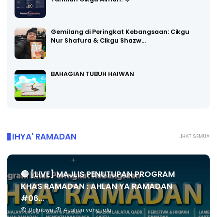
Gemilang di Peringkat Kebangsaan: Cikgu
Nur Shafura & Cikgu Shazw…
BAHAGIAN TUBUH HAIWAN
IHYA' RAMADAN
LIHAT SEMUA
🔴 [LIVE] MAJLIS PENUTUPAN PROGRAM
KHAS RAMADAN : AHLAN YA RAMADAN
#06...
Unknown
4 tahun yang lalu