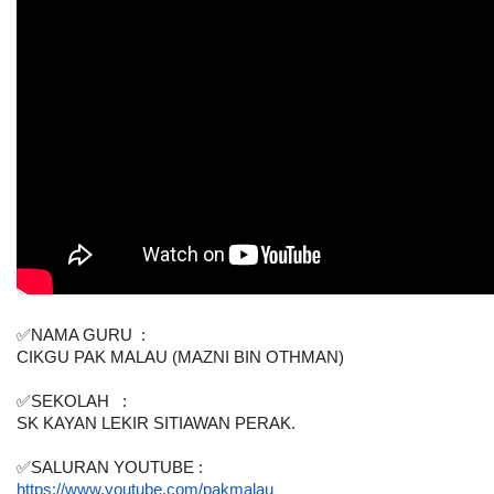
✅NAMA GURU  :  
CIKGU PAK MALAU (MAZNI BIN OTHMAN)
✅SEKOLAH   : 
SK KAYAN LEKIR SITIAWAN PERAK. 
✅SALURAN YOUTUBE : 
https://www.youtube.com/pakmalau