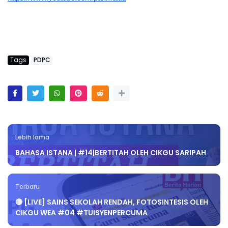
Tags
PDPC
Lebih lama
BAHASA ISTANA | #14|BERTITAH OLEH CIKGU SARIPAH
Terbaru
🔴 [LIVE] SAINS SEKOLAH RENDAH, FOTOSINTESIS OLEH
CIKGU WEA #04 #TUISYENPERCUMA