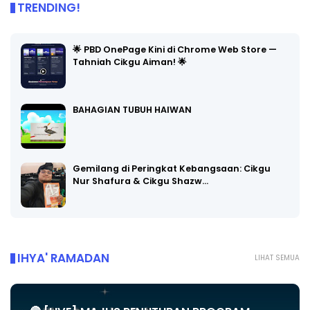
TRENDING!
🌟 PBD OnePage Kini di Chrome Web Store —
Tahniah Cikgu Aiman! 🌟
BAHAGIAN TUBUH HAIWAN
Gemilang di Peringkat Kebangsaan: Cikgu
Nur Shafura & Cikgu Shazw…
IHYA' RAMADAN
LIHAT SEMUA