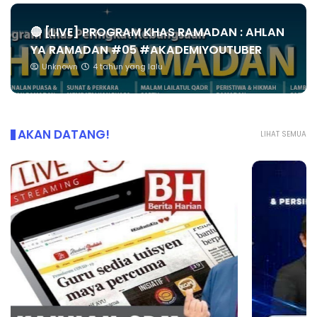
🔴 [LIVE] PROGRAM KHAS RAMADAN : AHLAN
YA RAMADAN #05 #AKADEMIYOUTUBER
Unknown
4 tahun yang lalu
AKAN DATANG!
LIHAT SEMUA