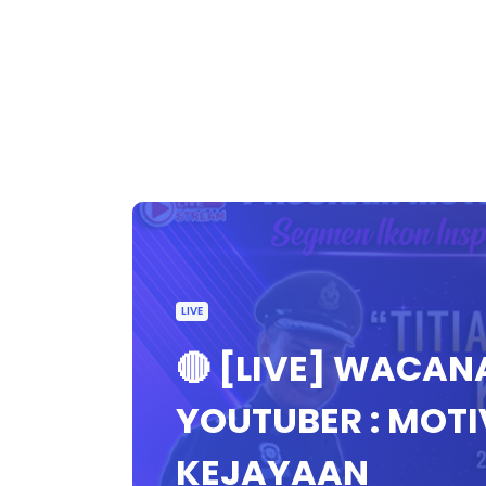
LIVE
🔴 [LIVE] WACAN
YOUTUBER : MOTI
KEJAYAAN