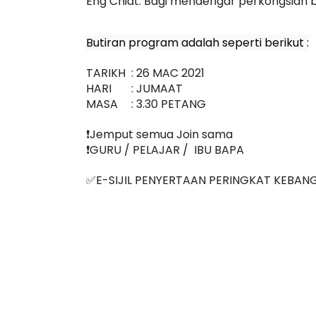
Eng Chiat. Bagi mendengar perkongsian 
Butiran program adalah seperti berikut :
TARIKH
: 26 MAC 2021
HARI
: JUMAAT
MASA
: 3.30 PETANG
❗️Jemput semua Join sama
❗️GURU / PELAJAR /  IBU BAPA
✅E-SIJIL PENYERTAAN PERINGKAT KEBAN