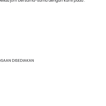
beliau jom bersama-sama dengan kami pada :
GSAAN DISEDIAKAN