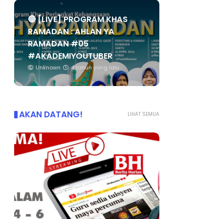
🔴 [LIVE] PROGRAM KHAS
RAMADAN : AHLAN YA
RAMADAN #05
#AKADEMIYOUTUBER
Unknown
4 tahun yang lalu
AKAN DATANG!
LIHAT SEMUA