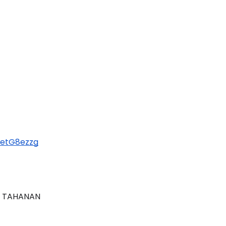
ketG8ezzg
AN TAHANAN