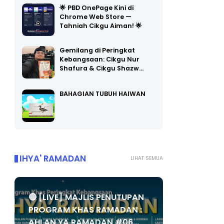
🌟 PBD OnePage Kini di
Chrome Web Store —
Tahniah Cikgu Aiman! 🌟
Gemilang di Peringkat
Kebangsaan: Cikgu Nur
Shafura & Cikgu Shazw…
BAHAGIAN TUBUH HAIWAN
IHYA' RAMADAN
LIHAT SEMUA
🔴 [LIVE] MAJLIS PENUTUPAN
PROGRAM KHAS RAMADAN :
AHLAN YA RAMADAN #06...