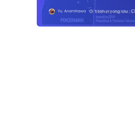
Yu. AnomHawa
5 tahun yang lalu