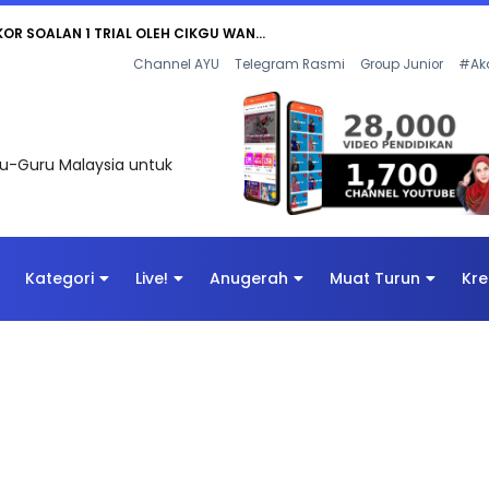
AN DIGITAL PENYELAMAT DUNIA
Channel AYU
Telegram Rasmi
Group Junior
#Ak
uru-Guru Malaysia untuk
Kategori
Live!
Anugerah
Muat Turun
Kre