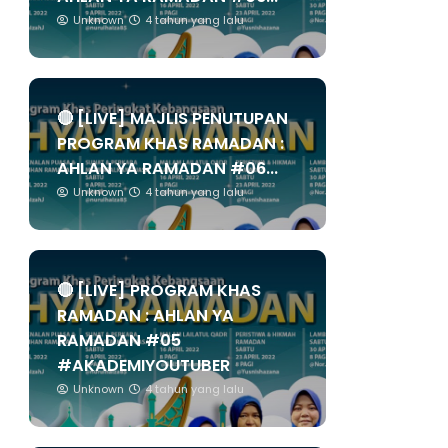
Unknown
4 tahun yang lalu
🔴 [LIVE] MAJLIS PENUTUPAN
PROGRAM KHAS RAMADAN :
AHLAN YA RAMADAN #06...
Unknown
4 tahun yang lalu
🔴 [LIVE] PROGRAM KHAS
RAMADAN : AHLAN YA
RAMADAN #05
#AKADEMIYOUTUBER
Unknown
4 tahun yang lalu