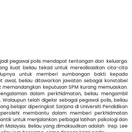
jadi pegawai polis mendapat tentangan dari  keluarga. 
 kuat beliau tekad untuk merealisasikan cita-cita 
hidupnya untuk memberi sumbangan bakti kepada 
 awal, beliau ditawarkan jawatan sebagai konstabel 
R memandangkan keputusan SPM kurang memuaskan. 
 pengalaman dalam perkhidmatan, beliau mengambil 
alaupun telah digelar sebagai pegawai polis, beliau 
g belajar diperingkat Sarjana di Universiti Pendidikan 
 diperolehi membantu dalam memberi perkhidmatan 
ilantik untuk menjalankan pelbagai latihan psikologi dan 
uh Malaysia. Beliau yang dimaksudkan adalah  Insp. Lee 