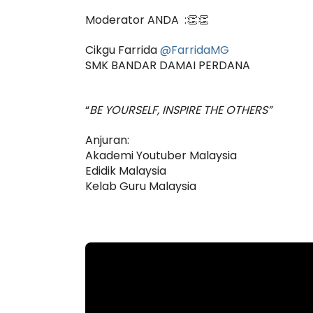
Moderator ANDA  :👏👏
Cikgu Farrida
@FarridaMG
SMK BANDAR DAMAI PERDANA 
IVE
TRANSFORMASI D
SIRI 7 : PAHLAWA
 [LIVE] PRINSIP PERAKAUNAN,
“
BE YOURSELF, INSPIRE THE OTHERS”
PENYELAMAT DUN
EDAH TUNTAS SOALAN 1 TRIAL
LEH CIKGU ...
Anjuran:
Unknown
4 hari ya
Akademi Youtuber Malaysia
Yu. Chekgu LK
8 hari yang lalu
Edidik Malaysia
Kelab Guru Malaysia