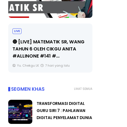
LIVE
Sejarah Ti
🔴 [LIVE] MATEMATIK SR, WANG
Unknown
TAHUN 6 OLEH CIKGU ANITA
#ALLINONE #141 #...
Yu. Chekgu LK
7 hari yang lalu
SEGMEN KHAS
LIHAT SEMUA
TRANSFORMASI DIGITAL
GURU SIRI 7 : PAHLAWAN
DIGITAL PENYELAMAT DUNIA