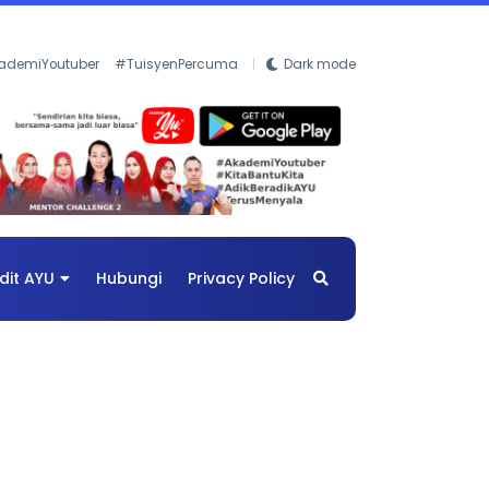
ademiYoutuber
#TuisyenPercuma
Dark mode
dit AYU
Hubungi
Privacy Policy