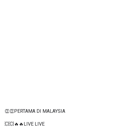
👏👏PERTAMA DI MALAYSIA
💥💥🔥🔥LIVE LIVE 