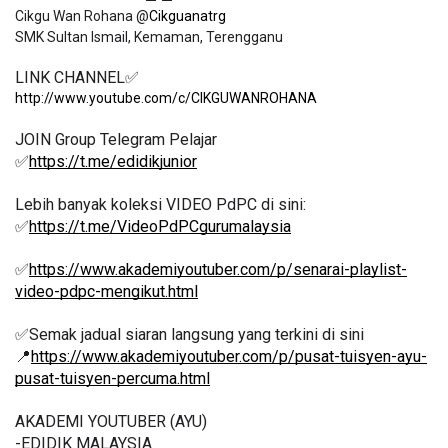
Cikgu Wan Rohana @
Cikguanatrg
LINK CHANNEL✅
http://www.youtube.com/c/CIKGUWANROHANA
JOIN Group Telegram Pelajar
✅
https://t.me/edidikjunior
Lebih banyak koleksi VIDEO PdPC di sini:
✅
https://t.me/VideoPdPCgurumalaysia
✅
https://www.akademiyoutuber.com/p/senarai-playlist-
video-pdpc-mengikut.html
✅Semak jadual siaran langsung yang terkini di sini 
📍
https://www.akademiyoutuber.com/p/pusat-tuisyen-ayu-
pusat-tuisyen-percuma.html
AKADEMI YOUTUBER (AYU)
-EDIDIK MALAYSIA