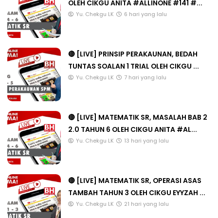
OLEH CIKGU ANITA #ALLINONE #141 #...
Yu. Chekgu LK
6 hari yang lalu
🔴 [LIVE] PRINSIP PERAKAUNAN, BEDAH
TUNTAS SOALAN 1 TRIAL OLEH CIKGU ...
Yu. Chekgu LK
7 hari yang lalu
🔴 [LIVE] MATEMATIK SR, MASALAH BAB 2
2.0 TAHUN 6 OLEH CIKGU ANITA #AL...
Yu. Chekgu LK
13 hari yang lalu
🔴 [LIVE] MATEMATIK SR, OPERASI ASAS
TAMBAH TAHUN 3 OLEH CIKGU EYYZAH ...
Yu. Chekgu LK
21 hari yang lalu