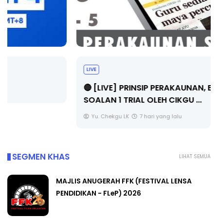
LIVE
🔴 [LIVE] PRINSIP PERAKAUNAN, BEDAH TUNTAS
SOALAN 1 TRIAL OLEH CIKGU ...
Yu. Chekgu LK
7 hari yang lalu
SEGMEN KHAS
LIHAT SEMUA
MAJLIS ANUGERAH FFK (FESTIVAL LENSA
PENDIDIKAN - FLeP) 2026