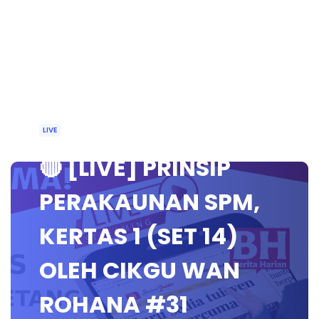
LIVE
🔴 [LIVE] PRINSIP
PERAKAUNAN SPM,
KERTAS 1 (SET 14)
OLEH CIKGU WAN
ROHANA #31