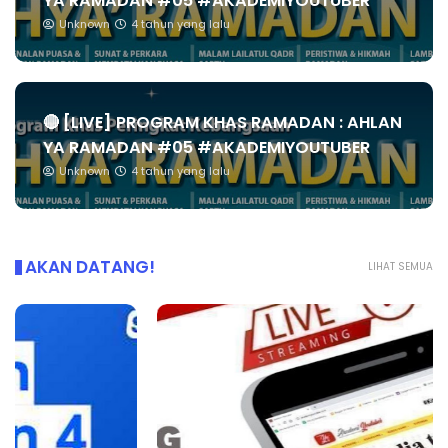
YA RAMADAN #05 #AKADEMIYOUTUBER
Unknown
4 tahun yang lalu
🔴 [LIVE] PROGRAM KHAS RAMADAN : AHLAN
YA RAMADAN #05 #AKADEMIYOUTUBER
Unknown
4 tahun yang lalu
AKAN DATANG!
LIHAT SEMUA