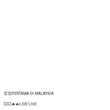
👏👏PERTAMA DI MALAYSIA
💥💥🔥🔥LIVE LIVE 