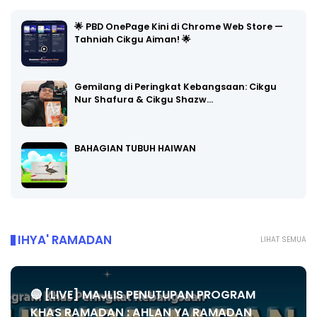
🌟 PBD OnePage Kini di Chrome Web Store —
Tahniah Cikgu Aiman! 🌟
Gemilang di Peringkat Kebangsaan: Cikgu
Nur Shafura & Cikgu Shazw…
BAHAGIAN TUBUH HAIWAN
IHYA' RAMADAN
LIHAT SEMUA
🔴 [LIVE] MAJLIS PENUTUPAN PROGRAM
KHAS RAMADAN : AHLAN YA RAMADAN