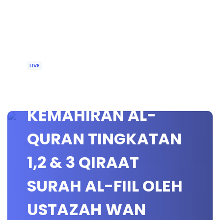
LIVE
🔴 [LIVE]
KEMAHIRAN AL-
QURAN TINGKATAN
1,2 & 3 QIRAAT
SURAH AL-FIIL OLEH
USTAZAH WAN