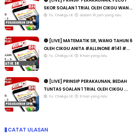
🔴 [LIVE] PRINSIP PERAKAUNAN, PECUT
SKOR SOALAN 1 TRIAL OLEH CIKGU WAN...
Yu. Chekgu LK
dalam 16 jam yang lalu
🔴 [LIVE] MATEMATIK SR, WANG TAHUN 6
OLEH CIKGU ANITA #ALLINONE #141 #...
Yu. Chekgu LK
8 hari yang lalu
🔴 [LIVE] PRINSIP PERAKAUNAN, BEDAH
TUNTAS SOALAN 1 TRIAL OLEH CIKGU ...
Yu. Chekgu LK
9 hari yang lalu
CATAT ULASAN