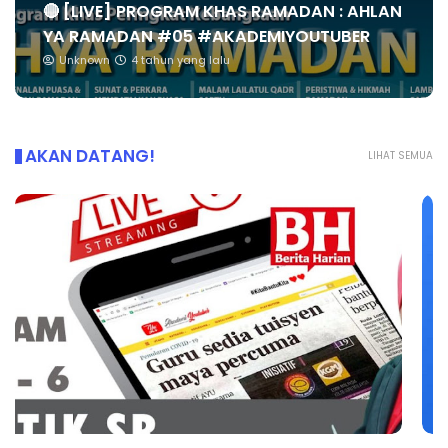
🔴 [LIVE] PROGRAM KHAS RAMADAN : AHLAN
YA RAMADAN #05 #AKADEMIYOUTUBER
Unknown
4 tahun yang lalu
AKAN DATANG!
LIHAT SEMUA