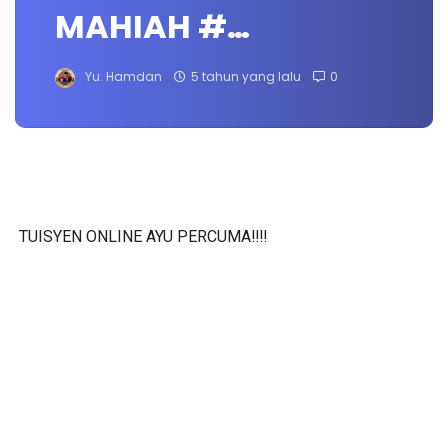
MAHIAH #…
Yu. Hamdan
5 tahun yang lalu
0
TUISYEN ONLINE AYU PERCUMA‼️‼