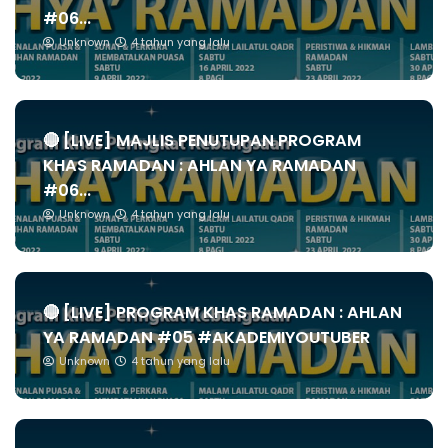
#06...
Unknown
4 tahun yang lalu
🔴 [LIVE] MAJLIS PENUTUPAN PROGRAM
KHAS RAMADAN : AHLAN YA RAMADAN
#06...
Unknown
4 tahun yang lalu
🔴 [LIVE] PROGRAM KHAS RAMADAN : AHLAN
YA RAMADAN #05 #AKADEMIYOUTUBER
Unknown
4 tahun yang lalu