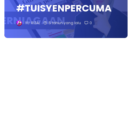
#TUISYENPERCUMA
YU. RIZAL
5 tahun yang lalu
0