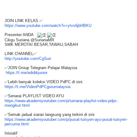
JOIN LINK KELAS ✅
https://www.youtube.com/watch?
v=yIvs6jbHBKU
Presenter ANDA :
Cikgu Suriana @SurianaMR
SMK MEROTAI BESAR,TAWAU,SABAH
LINK CHANNEL✅
http://youtube.com/CgSuri
✅JOIN Group Telegram Pelajar Malaysia
https://t.me/edidikjunior
✅Lebih banyak koleksi VIDEO PdPC di sini:
https://t.me/
VideoPdPCgurumalaysia
✅Senarai PLAYLIST VIDEO AYU
https://www.akademiyoutuber.
com/p/senarai-playlist-video-
pdpc-
mengikut.html
✅Semak jadual siaran langsung yang terkini di sini
https://www.akademiyoutuber.
com/p/pusat-tuisyen-ayu-pusat-
tuisyen-
percuma.html
Inisiatif :