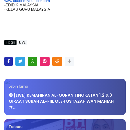
www.akademiyoutuber.com
-EDIDIK MALAYSIA
-KELAB GURU MALAYSIA
Tags
LIVE
Lebih lama
🔴 [LIVE] KEMAHIRAN AL-QURAN TINGKATAN 1,2 & 3
QIRAAT SURAH AL-FIIL OLEH USTAZAH WAN MAHIAH
#…
Terbaru