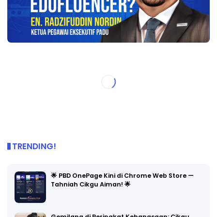
TRENDING!
🌟 PBD OnePage Kini di Chrome Web Store —
Tahniah Cikgu Aiman! 🌟
Gemilang di Peringkat Kebangsaan: Cikgu