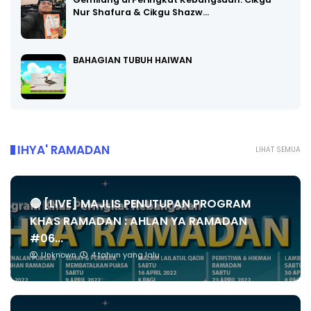
Nur Shafura & Cikgu Shazw…
BAHAGIAN TUBUH HAIWAN
IHYA' RAMADAN
LIHAT SEMUA
🔴 [LIVE] MAJLIS PENUTUPAN PROGRAM
KHAS RAMADAN : AHLAN YA RAMADAN
#06...
Unknown
4 tahun yang lalu