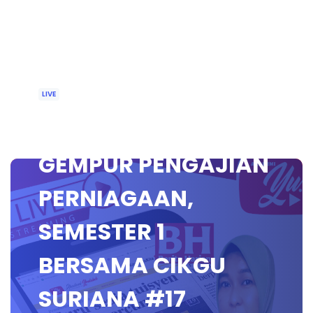
LIVE
🔴 [LIVE] GERAK
GEMPUR PENGAJIAN
PERNIAGAAN,
SEMESTER 1
BERSAMA CIKGU
SURIANA #17