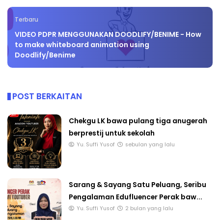
Terbaru
VIDEO PDPR MENGGUNAKAN DOODLIFY/BENIME - How
to make whiteboard animation using
Doodlify/Benime
POST BERKAITAN
Chekgu LK bawa pulang tiga anugerah
berprestij untuk sekolah
Yu. Suffi Yusof
sebulan yang lalu
Sarang & Sayang Satu Peluang, Seribu
Pengalaman Edufluencer Perak baw...
Yu. Suffi Yusof
2 bulan yang lalu