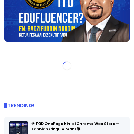
TRENDING!
🌟 PBD OnePage Kini di Chrome Web Store —
Tahniah Cikgu Aiman! 🌟