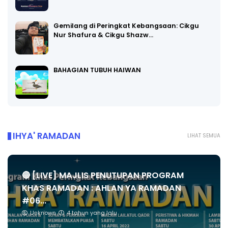
Gemilang di Peringkat Kebangsaan: Cikgu
Nur Shafura & Cikgu Shazw…
BAHAGIAN TUBUH HAIWAN
IHYA' RAMADAN
LIHAT SEMUA
🔴 [LIVE] MAJLIS PENUTUPAN PROGRAM
KHAS RAMADAN : AHLAN YA RAMADAN
#06...
Unknown
4 tahun yang lalu