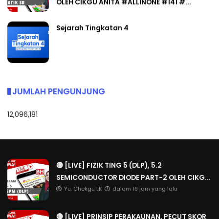
OLEH CIKGU ANITA #ALLINONE #141 #...
Sejarah Tingkatan 4
JUMLAH PENGUNJUNG
12,096,181
🔴 [LIVE] FIZIK TING 5 (DLP), 5.2
SEMICONDUCTOR DIODE PART-2 OLEH CIKG...
Yu. Chekgu LK
dalam 19 jam yang lalu
🔴 [LIVE] PRINSIP PERAKAUNAN, PECUT SKOR