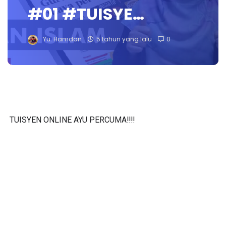
#01 #TUISYE…
Yu. Hamdan
5 tahun yang lalu
0
TUISYEN ONLINE AYU PERCUMA‼️‼️