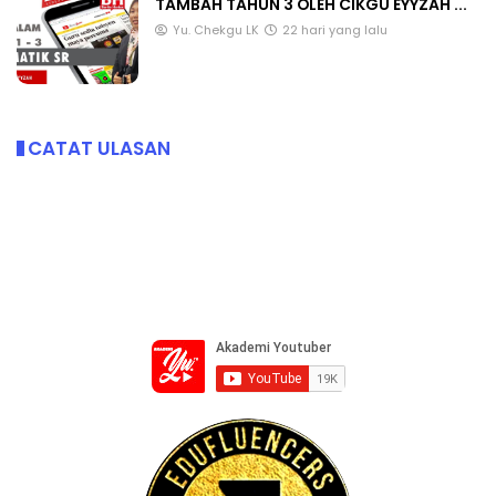
TAMBAH TAHUN 3 OLEH CIKGU EYYZAH ...
Yu. Chekgu LK
22 hari yang lalu
CATAT ULASAN