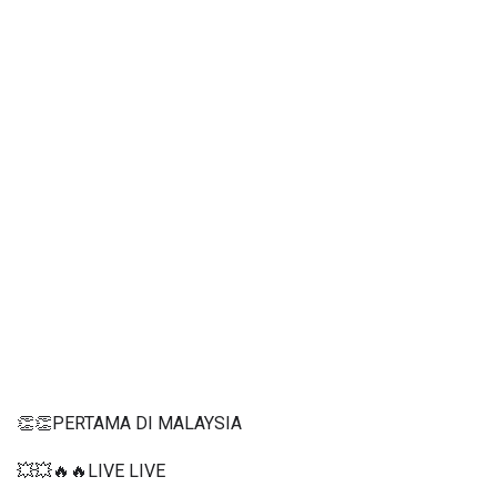
👏👏PERTAMA DI MALAYSIA
💥💥🔥🔥LIVE LIVE 