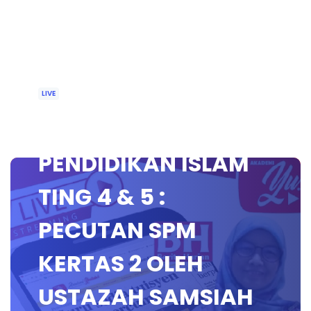
LIVE
🔴 [LIVE]
PENDIDIKAN ISLAM
TING 4 & 5 :
PECUTAN SPM
KERTAS 2 OLEH
USTAZAH SAMSIAH