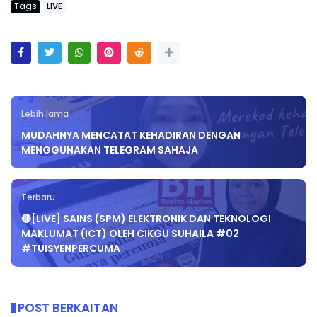
Tags
LIVE
Lebih lama
MUDAHNYA MENCATAT KEHADIRAN DENGAN
MENGGUNAKAN TELEGRAM SAHAJA
Terbaru
🔴[LIVE] SAINS (SPM) ELEKTRONIK DAN TEKNOLOGI
MAKLUMAT (ICT) OLEH CIKGU SUHAILA #02
#TUISYENPERCUMA
POST BERKAITAN