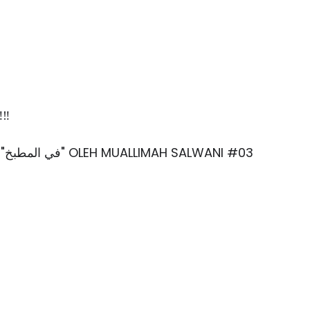
‼️
"
في المطبخ
" OLEH MUALLIMAH SALWANI #03