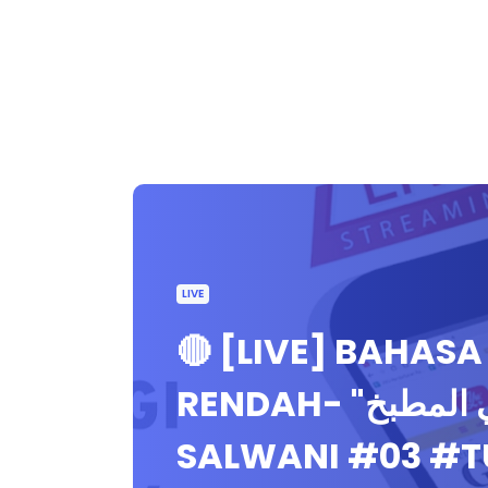
LIVE
🔴 [LIVE] BAHAS
RENDAH- "في المطبخ" OLEH MUALLIMAH
SALWANI #03 #T