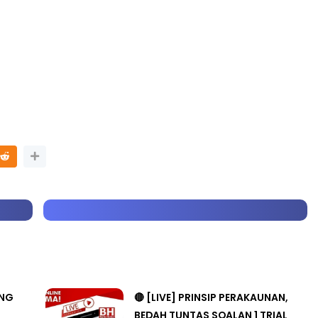
LIVE
🔴 [LIVE] PRINSIP PERAKAUNAN,
ng lalu
BEDAH TUNTAS SOALAN 1 TRIAL
OLEH CIKGU ...
Yu. Chekgu LK
7 hari yang lalu
ANG
🔴 [LIVE] PRINSIP PERAKAUNAN,