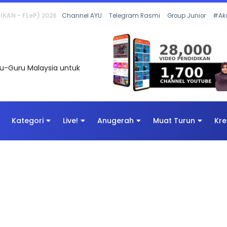
 OLEH CIKGU ANITA #ALLINONE #141 #...
Channel AYU
Telegram Rasmi
Group Junior
#Ak
uru-Guru Malaysia untuk
Kategori
Live!
Anugerah
Muat Turun
Kre