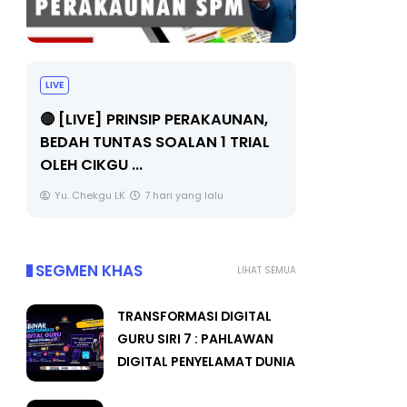
BICARA PROFESIONAL 8 :
BICARA K
TIMBALAN KETUA PENGARAH
MAKANAN 
PENDIDIKAN MALAYSIA
BERKUALITI
Unknown
9 hari yang lalu
Unknown
SEGMEN KHAS
LIHAT SEMUA
TRANSFORMASI DIGITAL
GURU SIRI 7 : PAHLAWAN
DIGITAL PENYELAMAT DUNIA