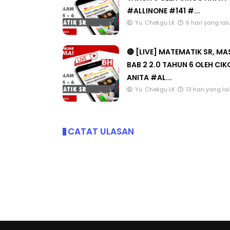
TAHUN 6 OLEH CIKGU ANITA
#ALLINONE #141 #...
Yu. Chekgu LK
6 hari yang lal
🔴 [LIVE] MATEMATIK SR, M
BAB 2 2.0 TAHUN 6 OLEH CI
ANITA #AL...
Yu. Chekgu LK
13 hari yang la
CATAT ULASAN