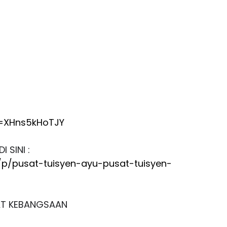
v=XHns5kHoTJY
 SINI :
p/pusat-tuisyen-ayu-pusat-tuisyen-
GKAT KEBANGSAAN