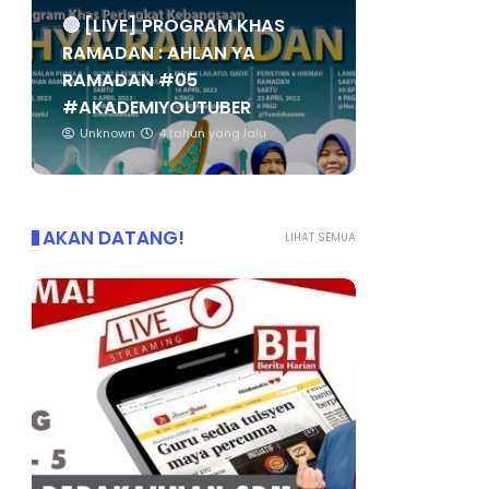
🔴 [LIVE] PROGRAM KHAS
RAMADAN : AHLAN YA
RAMADAN #05
#AKADEMIYOUTUBER
Unknown
4 tahun yang lalu
AKAN DATANG!
LIHAT SEMUA