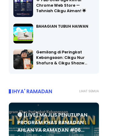
🌟 PBD OnePage Kini di
Chrome Web Store —
Tahniah Cikgu Aiman! 🌟
BAHAGIAN TUBUH HAIWAN
Gemilang di Peringkat
Kebangsaan: Cikgu Nur
Shafura & Cikgu Shazw…
IHYA' RAMADAN
LIHAT SEMUA
🔴 [LIVE] MAJLIS PENUTUPAN
PROGRAM KHAS RAMADAN :
AHLAN YA RAMADAN #06...