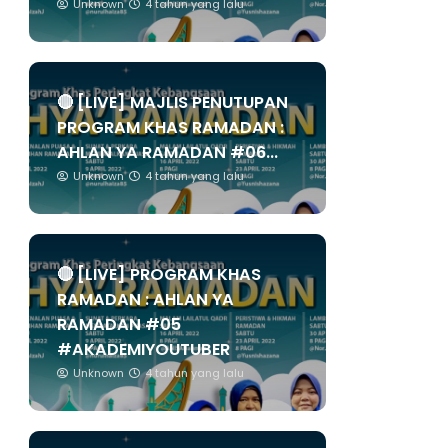
Unknown
4 tahun yang lalu
🔴 [LIVE] MAJLIS PENUTUPAN
PROGRAM KHAS RAMADAN :
AHLAN YA RAMADAN #06...
Unknown
4 tahun yang lalu
🔴 [LIVE] PROGRAM KHAS
RAMADAN : AHLAN YA
RAMADAN #05
#AKADEMIYOUTUBER
Unknown
4 tahun yang lalu