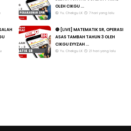
BEDAH TUNTAS SOALAN 1 TRIAL
OLEH CIKGU ...
u
Yu. Chekgu LK
7 hari yang lalu
ASALAH
🔴 [LIVE] MATEMATIK SR, OPERASI
KGU
ASAS TAMBAH TAHUN 3 OLEH
CIKGU EYYZAH ...
lu
Yu. Chekgu LK
21 hari yang lalu