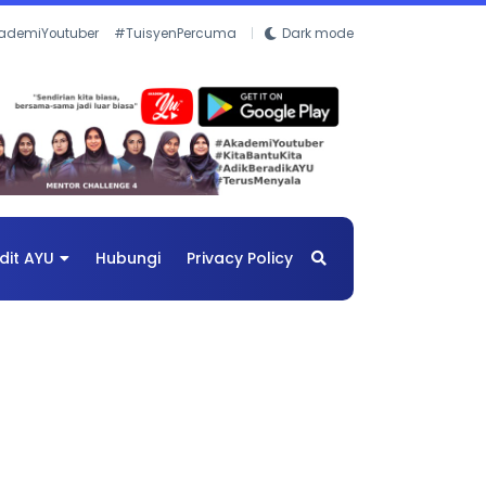
ademiYoutuber
#TuisyenPercuma
Dark mode
dit AYU
Hubungi
Privacy Policy