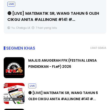
LIVE
🔴 [LIVE] MATEMATIK SR, WANG TAHUN 6 OLEH
CIKGU ANITA #ALLINONE #141 #...
Yu. Chekgu LK
7 hari yang lalu
SEGMEN KHAS
LIHAT SEMUA
MAJLIS ANUGERAH FFK (FESTIVAL LENSA
PENDIDIKAN - FLeP) 2026
LIVE
🔴 [LIVE] MATEMATIK SR, WANG TAHUN 6
OLEH CIKGU ANITA #ALLINONE #141 #...