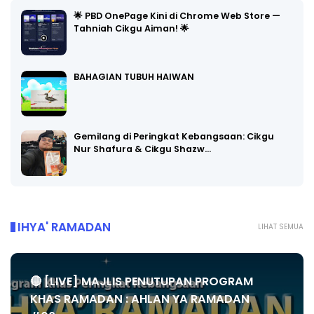
🌟 PBD OnePage Kini di Chrome Web Store —
Tahniah Cikgu Aiman! 🌟
BAHAGIAN TUBUH HAIWAN
Gemilang di Peringkat Kebangsaan: Cikgu
Nur Shafura & Cikgu Shazw…
IHYA' RAMADAN
LIHAT SEMUA
🔴 [LIVE] MAJLIS PENUTUPAN PROGRAM
KHAS RAMADAN : AHLAN YA RAMADAN