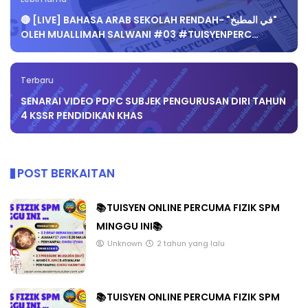
🔴 [LIVE] BAHASA ARAB SEKOLAH RENDAH- "في المطبخ"
OLEH MUALLIMAH SALWANI #03 #TUISYENPERC…
Terbaru
SENARAI VIDEO PDPC SUBJEK PENGURUSAN DIRI TAHUN
4 KSSR PENDIDIKAN KHAS
POST BERKAITAN
📚TUISYEN ONLINE PERCUMA FIZIK SPM
MINGGU INI📚
Unknown
2 tahun yang lalu
📚TUISYEN ONLINE PERCUMA FIZIK SPM