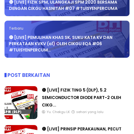
🔴 [LIVE] FIZIK SPM, ULANGKAJI SPM 2020 BERSAMA
DENGAN CIKGU HASNITAH #07 #TUISYENPERCUMA
Terbaru
🔴 [LIVE] PEMULIHAN KHAS SK, SUKU KATA KV DAN
PERKATAAN KVKV (a1) OLEH CIKGU EQA #06
#TUISYENPERCUM…
POST BERKAITAN
🔴 [LIVE] FIZIK TING 5 (DLP), 5.2
SEMICONDUCTOR DIODE PART-2 OLEH
CIKG...
Yu. Chekgu LK
sehari yang lalu
🔴 [LIVE] PRINSIP PERAKAUNAN, PECUT