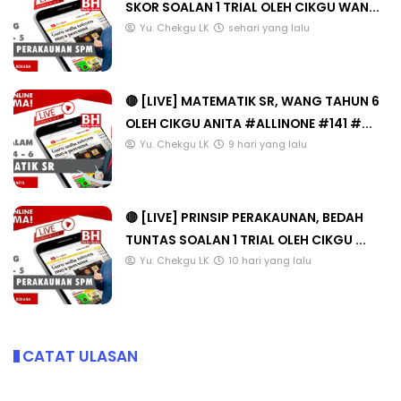
SKOR SOALAN 1 TRIAL OLEH CIKGU WAN...
Yu. Chekgu LK
sehari yang lalu
🔴 [LIVE] MATEMATIK SR, WANG TAHUN 6
OLEH CIKGU ANITA #ALLINONE #141 #...
Yu. Chekgu LK
9 hari yang lalu
🔴 [LIVE] PRINSIP PERAKAUNAN, BEDAH
TUNTAS SOALAN 1 TRIAL OLEH CIKGU ...
Yu. Chekgu LK
10 hari yang lalu
CATAT ULASAN