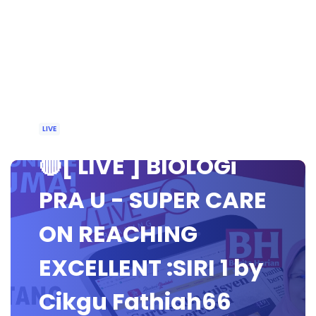
LIVE
🔴[ LIVE ] BIOLOGi
PRA U - SUPER CARE
ON REACHING
EXCELLENT :SIRI 1 by
Cikgu Fathiah66