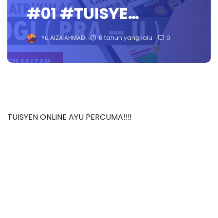
#01 #TUISYE…
Yu.AIZA AHMAD
6 tahun yang lalu
0
TUISYEN ONLINE AYU PERCUMA‼️‼️