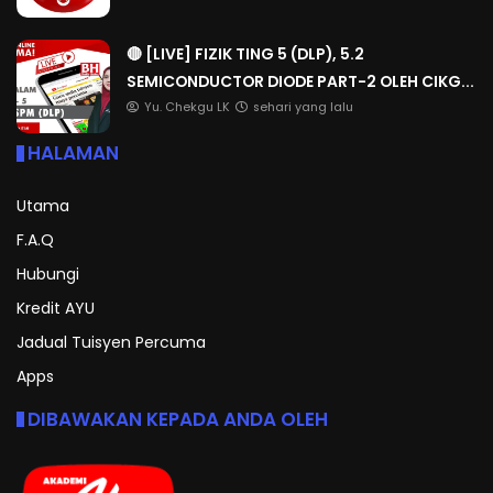
🔴 [LIVE] FIZIK TING 5 (DLP), 5.2
SEMICONDUCTOR DIODE PART-2 OLEH CIKG...
Yu. Chekgu LK
sehari yang lalu
HALAMAN
Utama
F.A.Q
Hubungi
Kredit AYU
Jadual Tuisyen Percuma
Apps
DIBAWAKAN KEPADA ANDA OLEH