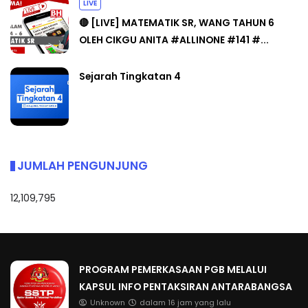
LIVE
🔴 [LIVE] MATEMATIK SR, WANG TAHUN 6
OLEH CIKGU ANITA #ALLINONE #141 #...
Sejarah Tingkatan 4
JUMLAH PENGUNJUNG
12,109,795
PROGRAM PEMERKASAAN PGB MELALUI
KAPSUL INFO PENTAKSIRAN ANTARABANGSA
Unknown
dalam 16 jam yang lalu