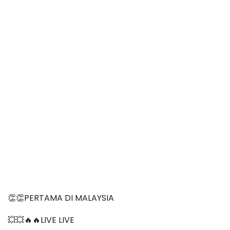
👏👏PERTAMA DI MALAYSIA
💥💥🔥🔥LIVE LIVE 