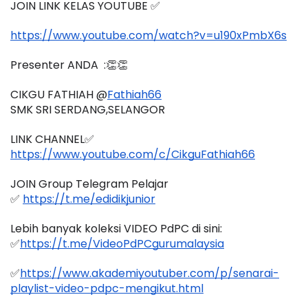
JOIN LINK KELAS YOUTUBE ✅
https://www.youtube.com/watch?v=u190xPmbX6s
Presenter ANDA  :👏👏
CIKGU FATHIAH @
Fathiah66
SMK SRI SERDANG,SELANGOR
LINK CHANNEL✅
https://www.youtube.com/c/CikguFathiah66
JOIN Group Telegram Pelajar
✅ 
https://t.me/edidikjunior
Lebih banyak koleksi VIDEO PdPC di sini:
✅
https://t.me/VideoPdPCgurumalaysia
✅
https://www.akademiyoutuber.com/p/senarai-
playlist-video-pdpc-mengikut.html