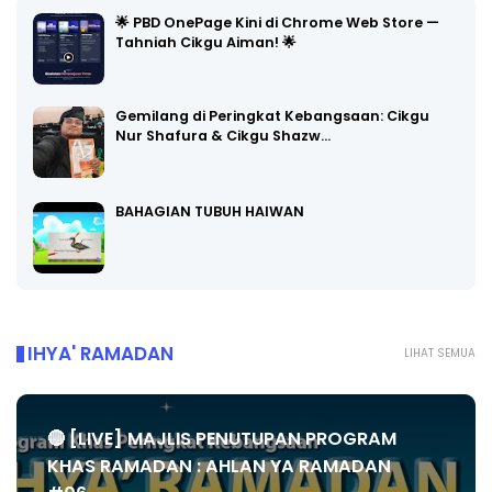
🌟 PBD OnePage Kini di Chrome Web Store —
Tahniah Cikgu Aiman! 🌟
Gemilang di Peringkat Kebangsaan: Cikgu
Nur Shafura & Cikgu Shazw…
BAHAGIAN TUBUH HAIWAN
IHYA' RAMADAN
LIHAT SEMUA
🔴 [LIVE] MAJLIS PENUTUPAN PROGRAM
KHAS RAMADAN : AHLAN YA RAMADAN