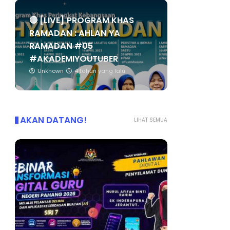
🔴 [LIVE] PROGRAM KHAS
RAMADAN : AHLAN YA
RAMADAN #05
#AKADEMIYOUTUBER
Unknown
4 tahun yang lalu
AKAN DATANG!
LIHAT SEMUA