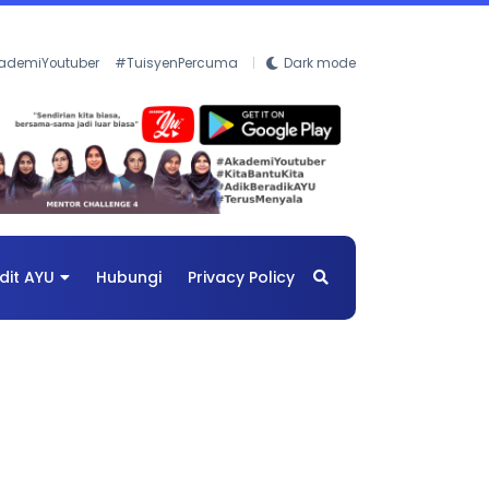
ademiYoutuber
#TuisyenPercuma
Dark mode
dit AYU
Hubungi
Privacy Policy