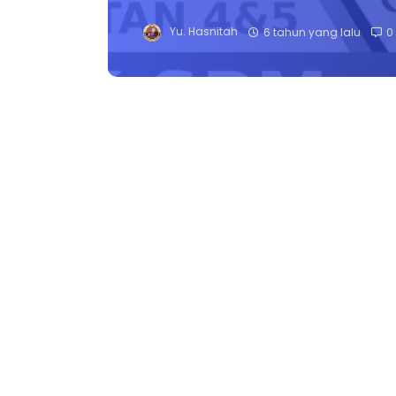
Yu. Hasnitah
6 tahun yang lalu
0