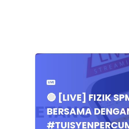
LIVE
🔴 [LIVE] FIZIK 
BERSAMA DENGAN
#TUISYENPERCU