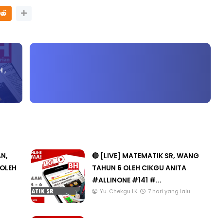
 ,
AN,
🔴 [LIVE] MATEMATIK SR, WANG
 OLEH
TAHUN 6 OLEH CIKGU ANITA
#ALLINONE #141 #...
Yu. Chekgu LK
7 hari yang lalu
AN,
🔴 [LIVE] MATEMATIK SR, MASALAH