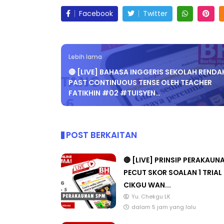
Facebook
Twitter
Lebih lama
🔴 [LIVE] BAHASA INGGERIS SEKOLAH RENDAH
PAST CONTINUOUS TENSE OLEH TEACHER
FATIKHIN #02 #TUISYEN…
POST BERKAITAN
🔴 [LIVE] PRINSIP PERAKAUN
PECUT SKOR SOALAN 1 TRIAL
CIKGU WAN...
Yu. Chekgu LK
dalam 5 jam yang lalu
🔴 [LIVE] PRINSIP PERAKAUN