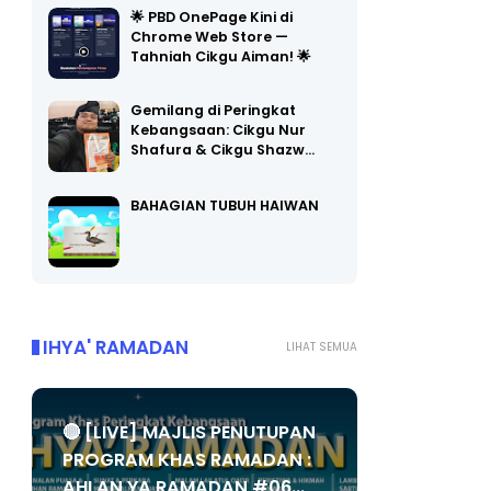
Chrome Web Store —
Tahniah Cikgu Aiman! 🌟
Gemilang di Peringkat
Kebangsaan: Cikgu Nur
Shafura & Cikgu Shazw…
BAHAGIAN TUBUH HAIWAN
IHYA' RAMADAN
LIHAT SEMUA
🔴 [LIVE] MAJLIS PENUTUPAN
PROGRAM KHAS RAMADAN :
AHLAN YA RAMADAN #06...