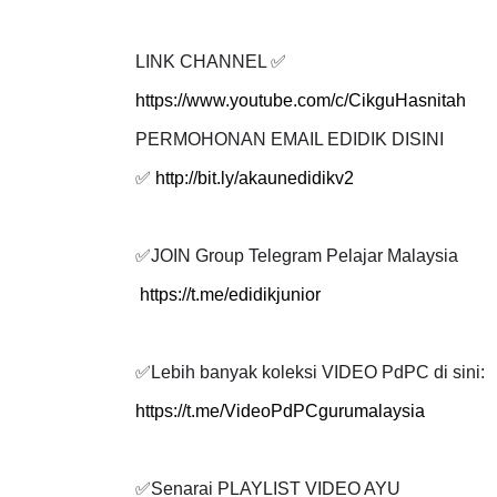
LINK CHANNEL
✅
https://www.youtube.com/c/CikguHasnitah
PERMOHONAN EMAIL EDIDIK DISINI
✅
http://bit.ly/akaunedidikv2
✅
JOIN Group Telegram Pelajar Malaysia
https://t.me/edidikjunior
✅
Lebih banyak koleksi VIDEO PdPC di sini:
https://t.me/VideoPdPCgurumalaysia
✅
Senarai PLAYLIST VIDEO AYU