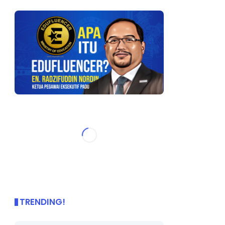
TRENDING!
🌟 PBD OnePage Kini di