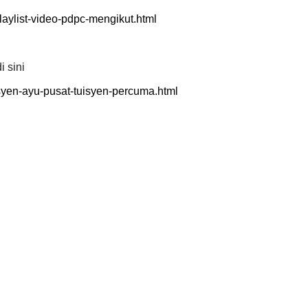
aylist-video-pdpc-mengikut.html
i sini
LIVE
TRANS
syen-ayu-pusat-tuisyen-percuma.html
SIRI 7
🔴 [LIVE] PRINSIP PERAKAUNAN,
PENYE
BEDAH TUNTAS SOALAN 1 TRIAL
OLEH CIKGU ...
Unkno
Yu. Chekgu LK
8 hari yang lalu