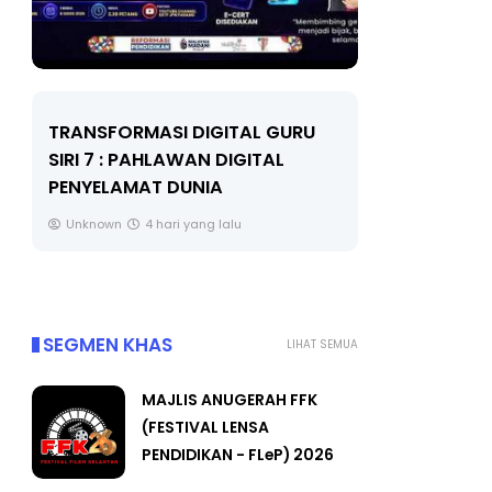
FORMASI DIGITAL GURU
MAJLIS ANUGERAH FFK
 : PAHLAWAN DIGITAL
(FESTIVAL LENSA PEND
LAMAT DUNIA
FLeP) 2026
wn
4 hari yang lalu
Unknown
5 hari yang lalu
SEGMEN KHAS
LIHAT SEMUA
MAJLIS ANUGERAH FFK
(FESTIVAL LENSA
PENDIDIKAN - FLeP) 2026