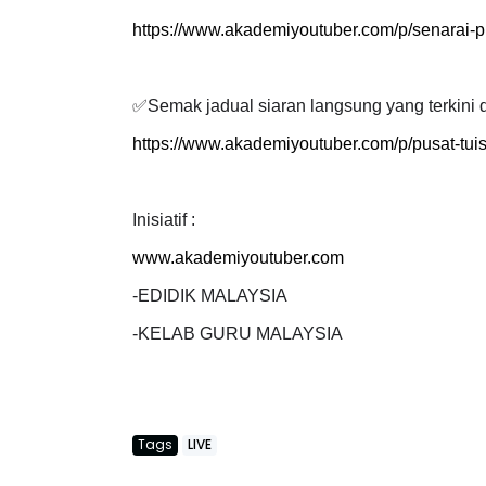
https://www.akademiyoutuber.com/p/senarai-pl
✅
Semak jadual siaran langsung yang terkini d
Sejarah Tingkatan 4
https://www.akademiyoutuber.com/p/pusat-tui
TEMATIK SR, WANG
Unknown
7 hari yang lalu
H CIKGU ANITA
41 #...
Inisiatif :
7 hari yang lalu
www.akademiyoutuber.com
-EDIDIK MALAYSIA
-KELAB GURU MALAYSIA
Tags
LIVE