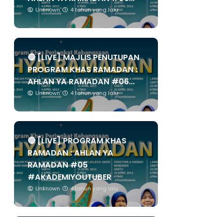
Unknown
4 tahun yang lalu
🔴 [LIVE] MAJLIS PENUTUPAN
PROGRAM KHAS RAMADAN :
AHLAN YA RAMADAN #06...
Unknown
4 tahun yang lalu
🔴 [LIVE] PROGRAM KHAS
RAMADAN : AHLAN YA
RAMADAN #05
#AKADEMIYOUTUBER
Unknown
4 tahun yang lalu