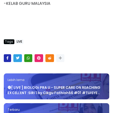
-KELAB GURU MALAYSIA
Tags
LIVE
Lebih lama
🔴[ LIVE ] BIOLOGi PRA U - SUPER CARE ON REACHING
EXCELLENT :SIRI 1 by Cikgu Fathiah66 #01 #TUISYE…
Terbaru