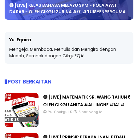
🔴 [LIVE] KELAS BAHASA MELAYU SPM - POLA AYAT
DASAR - OLEH CIKGU ZURINA #01 #TUISYENPERCUMA
Yu. Eqaira
Mengeja, Membaca, Menulis dan Mengira dengan
Mudah, Seronok dengan CikguEQA!
POST BERKAITAN
🔴 [LIVE] MATEMATIK SR, WANG TAHUN 6
OLEH CIKGU ANITA #ALLINONE #141 #...
Yu. Chekgu LK
5 hari yang lalu
🔴 [LIVE] PRINSIP PERAKAUNAN, BEDAH