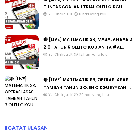
TUNTAS SOALAN 1 TRIAL OLEH CIKGU ...
Yu. Chekgu LK
6 hari yang lalu
🔴 [LIVE] MATEMATIK SR, MASALAH BAB 2
2.0 TAHUN 6 OLEH CIKGU ANITA #AL...
Yu. Chekgu LK
12 hari yang lalu
🔴 [LIVE] MATEMATIK SR, OPERASI ASAS
TAMBAH TAHUN 3 OLEH CIKGU EYYZAH ...
Yu. Chekgu LK
20 hari yang lalu
CATAT ULASAN