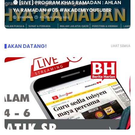
🔴 [LIVE] PROGRAM KHAS RAMADAN : AHLAN
YA RAMADAN #05 #AKADEMIYOUTUBER
Unknown
4 tahun yang lalu
AKAN DATANG!
LIHAT SEMUA