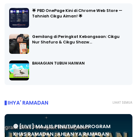
🌟 PBD OnePage Kini di Chrome Web Store —
Tahniah Cikgu Aiman! 🌟
Gemilang di Peringkat Kebangsaan: Cikgu
Nur Shafura & Cikgu Shazw…
BAHAGIAN TUBUH HAIWAN
IHYA' RAMADAN
LIHAT SEMUA
🔴 [LIVE] MAJLIS PENUTUPAN PROGRAM
KHAS RAMADAN : AHLAN YA RAMADAN