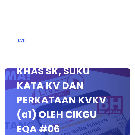
LIVE
🔴 [LIVE] PEMULIHAN
KHAS SK, SUKU
KATA KV DAN
PERKATAAN KVKV
(a1) OLEH CIKGU
EQA #06