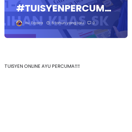
#TUISYENPERCUM…
Yu. Eqaira
6 tahun yang lalu
0
TUISYEN ONLINE AYU PERCUMA‼️‼️