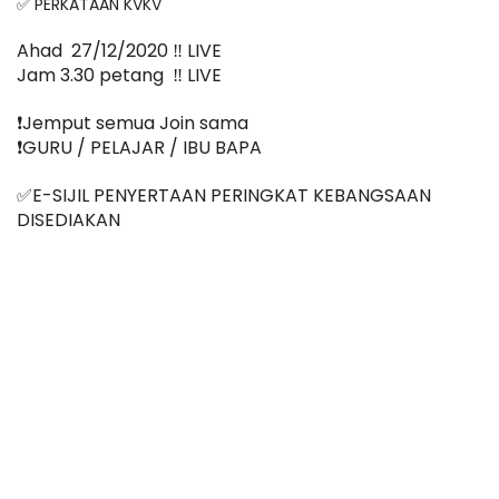
✅ PERKATAAN KVKV
Ahad  27/12/2020 ‼️ LIVE
Jam 3.30 petang  ‼️ LIVE
❗️Jemput semua Join sama
❗️GURU / PELAJAR / IBU BAPA
✅E-SIJIL PENYERTAAN PERINGKAT KEBANGSAAN 
DISEDIAKAN