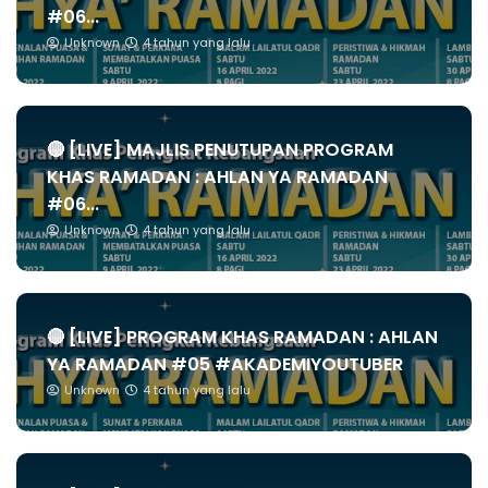
#06...
Unknown
4 tahun yang lalu
🔴 [LIVE] MAJLIS PENUTUPAN PROGRAM
KHAS RAMADAN : AHLAN YA RAMADAN
#06...
Unknown
4 tahun yang lalu
🔴 [LIVE] PROGRAM KHAS RAMADAN : AHLAN
YA RAMADAN #05 #AKADEMIYOUTUBER
Unknown
4 tahun yang lalu