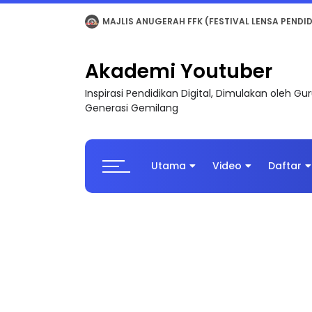
LIVE
🔴 [LIVE] MATEMATIK SR, WANG TAHUN 6
Akademi Youtuber
Inspirasi Pendidikan Digital, Dimulakan oleh G
Generasi Gemilang
Utama
Video
Daftar