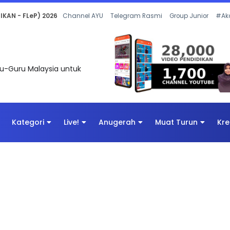
 OLEH CIKGU ANITA #ALLINONE #141 #...
Channel AYU
Telegram Rasmi
Group Junior
#Ak
uru-Guru Malaysia untuk
Kategori
Live!
Anugerah
Muat Turun
Kre