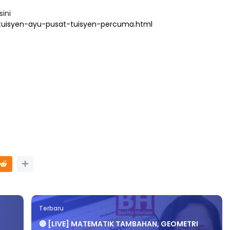
playlist-video-pdpc-mengikut.html
sini
tuisyen-ayu-pusat-tuisyen-percuma.html
Terbaru