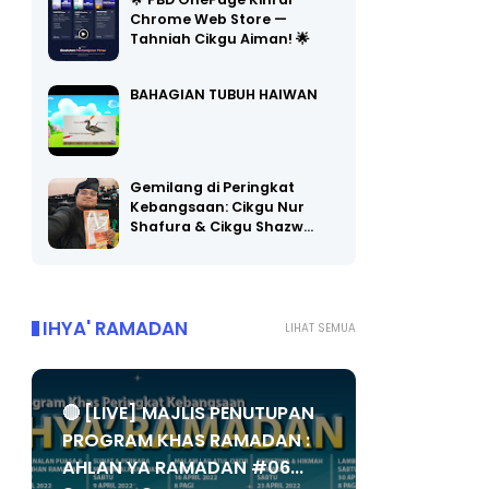
🌟 PBD OnePage Kini di
Chrome Web Store —
Tahniah Cikgu Aiman! 🌟
BAHAGIAN TUBUH HAIWAN
Gemilang di Peringkat
Kebangsaan: Cikgu Nur
Shafura & Cikgu Shazw…
IHYA' RAMADAN
LIHAT SEMUA
🔴 [LIVE] MAJLIS PENUTUPAN
PROGRAM KHAS RAMADAN :
AHLAN YA RAMADAN #06...