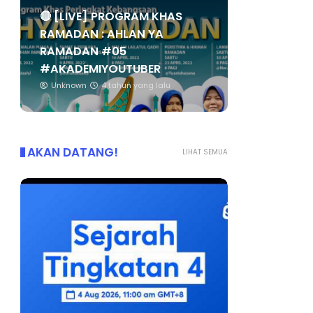
🔴 [LIVE] PROGRAM KHAS
RAMADAN : AHLAN YA
RAMADAN #05
#AKADEMIYOUTUBER
Unknown
4 tahun yang lalu
AKAN DATANG!
LIHAT SEMUA