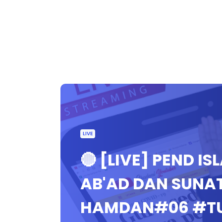
LIVE
🔴 [LIVE] PEND IS
AB'AD DAN SUNAT
HAMDAN#06 #TU