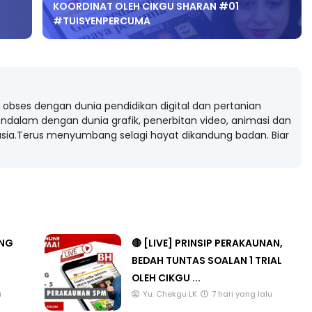
🔴 [LIVE] MATEMATIK TAMBAHAN, GEOMETRI
KOORDINAT OLEH CIKGU SHARAN #01
#TUISYENPERCUMA
obses dengan dunia pendidikan digital dan pertanian
ndalam dengan dunia grafik, penerbitan video, animasi dan
ia.Terus menyumbang selagi hayat dikandung badan. Biar
ANG
🔴 [LIVE] PRINSIP PERAKAUNAN,
BEDAH TUNTAS SOALAN 1 TRIAL
OLEH CIKGU ...
u
Yu. Chekgu LK
7 hari yang lalu