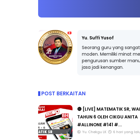
Yu. Suffi Yusof
Seorang guru yang sangat 
moden. Memiliki minat me
pengurusan sumber manus
jasa jadi kenangan.
POST BERKAITAN
🔴 [LIVE] MATEMATIK SR, W
TAHUN 6 OLEH CIKGU ANITA
#ALLINONE #141 #...
Yu. Chekgu LK
6 hari yang lal