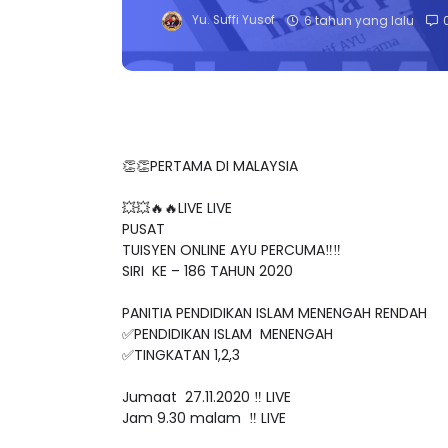
Yu. Suffi Yusof
6 tahun yang lalu
👏👏PERTAMA DI MALAYSIA
💥💥🔥🔥LIVE LIVE
PUSAT
TUISYEN ONLINE AYU PERCUMA‼️‼️
SIRI KE – 186 TAHUN 2020
PANITIA PENDIDIKAN ISLAM MENENGAH RENDAH
✅PENDIDIKAN ISLAM MENENGAH
✅TINGKATAN 1,2,3
Jumaat 27.11.2020 ‼️ LIVE
Jam 9.30 malam ‼️ LIVE