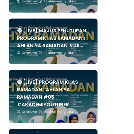
Unknown
4 tahun yang lalu
🔴 [LIVE] MAJLIS PENUTUPAN
PROGRAM KHAS RAMADAN :
AHLAN YA RAMADAN #06...
Unknown
4 tahun yang lalu
🔴 [LIVE] PROGRAM KHAS
RAMADAN : AHLAN YA
RAMADAN #05
#AKADEMIYOUTUBER
Unknown
4 tahun yang lalu