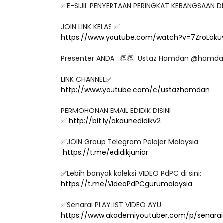
✅E-SIJIL PENYERTAAN PERINGKAT KEBANGSAAN D
JOIN LINK KELAS ✅
https://www.youtube.com/watch?v=7ZroLaku
Presenter ANDA :👏👏 Ustaz Hamdan @hamdan
LINK CHANNEL✅
http://www.youtube.com/c/ustazhamdan
PERMOHONAN EMAIL EDIDIK DISINI
✅
http://bit.ly/akaunedidikv2
✅JOIN Group Telegram Pelajar Malaysia
https://t.me/edidikjunior
✅Lebih banyak koleksi VIDEO PdPC di sini:
https://t.me/VideoPdPCgurumalaysia
✅Senarai PLAYLIST VIDEO AYU