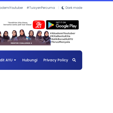
ademiYoutuber
#TuisyenPercuma
Dark mode
dit AYU
Hubungi
Privacy Policy