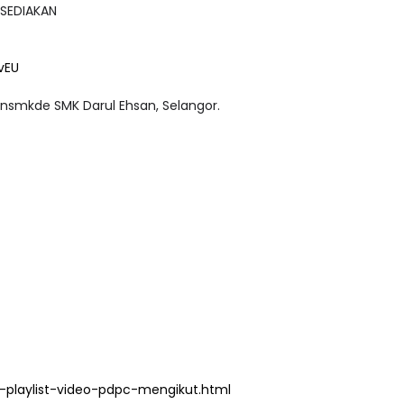
ISEDIAKAN
vEU
smkde SMK Darul Ehsan, Selangor.