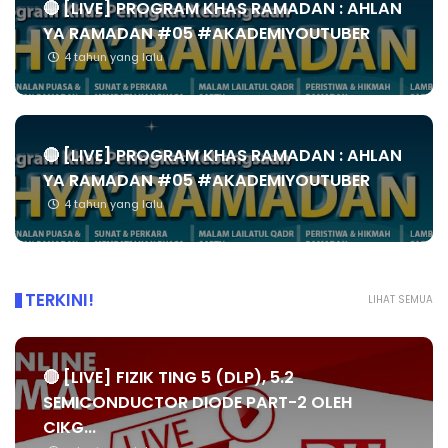
🔴 [LIVE] PROGRAM KHAS RAMADAN : AHLAN
YA RAMADAN #05 #AKADEMIYOUTUBER
4 tahun yang lalu
🔴 [LIVE] PROGRAM KHAS RAMADAN : AHLAN
YA RAMADAN #05 #AKADEMIYOUTUBER
4 tahun yang lalu
TERKINI!
LIHAT SEMUA
🔴 [LIVE] FIZIK TING 5 (DLP), 5.2
SEMICONDUCTOR DIODE PART-2 OLEH
CIKG...