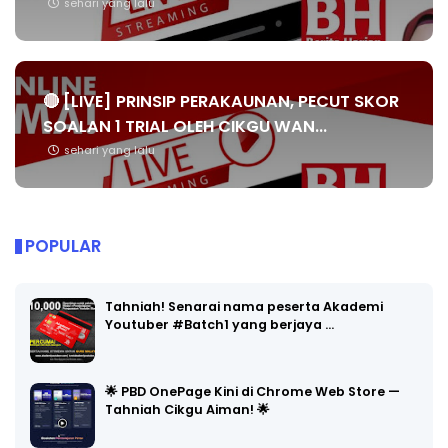
sehari yang lalu
🔴 [LIVE] PRINSIP PERAKAUNAN, PECUT SKOR
SOALAN 1 TRIAL OLEH CIKGU WAN...
sehari yang lalu
POPULAR
Tahniah! Senarai nama peserta Akademi
Youtuber #Batch1 yang berjaya …
🌟 PBD OnePage Kini di Chrome Web Store —
Tahniah Cikgu Aiman! 🌟