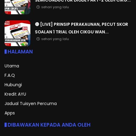
sehari yang lalu
🔴 [LIVE] PRINSIP PERAKAUNAN, PECUT SKOR
SOALAN 1 TRIAL OLEH CIKGU WAN...
sehari yang lalu
HALAMAN
Utama
F.A.Q
Hubungi
Kredit AYU
Jadual Tuisyen Percuma
Apps
DIBAWAKAN KEPADA ANDA OLEH