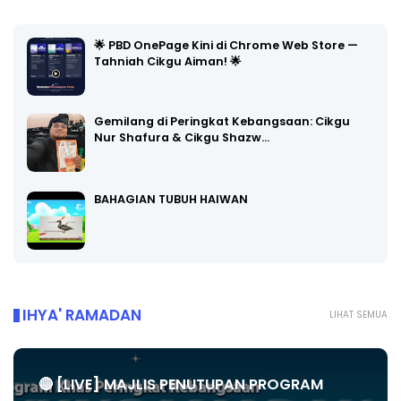
🌟 PBD OnePage Kini di Chrome Web Store —
Tahniah Cikgu Aiman! 🌟
Gemilang di Peringkat Kebangsaan: Cikgu
Nur Shafura & Cikgu Shazw…
BAHAGIAN TUBUH HAIWAN
IHYA' RAMADAN
LIHAT SEMUA
🔴 [LIVE] MAJLIS PENUTUPAN PROGRAM