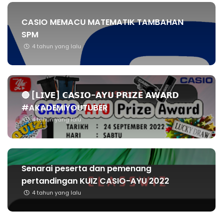
CASIO MEMACU MATEMATIK TAMBAHAN
SPM
4 tahun yang lalu
🔴 [𝗟𝗜𝗩𝗘] 𝗖𝗔𝗦𝗜𝗢-𝗔𝗬𝗨 𝗣𝗥𝗜𝗭𝗘 𝗔𝗪𝗔𝗥𝗗
#AKADEMIYOUTUBER
4 tahun yang lalu
Senarai peserta dan pemenang
pertandingan KUIZ CASIO-AYU 2022
4 tahun yang lalu