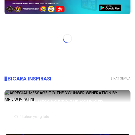
BICARA INSPIRASI
LIHAT SEMUA
ASPECIAL MESSAGE TO THE YOUNGER
GENERATION BY MR.JOHN SEENI
4 tahun yang lalu