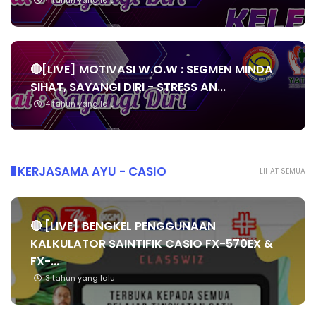
4 tahun yang lalu
🔴[LIVE] MOTIVASI W.O.W : SEGMEN MINDA
SIHAT, SAYANGI DIRI - STRESS AN...
4 tahun yang lalu
KERJASAMA AYU - CASIO
LIHAT SEMUA
🔴 [LIVE] BENGKEL PENGGUNAAN
KALKULATOR SAINTIFIK CASIO FX-570EX &
FX-...
3 tahun yang lalu