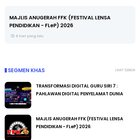
LIVE
🔴 [LIVE] MATEMATIK SR, WANG TAHUN 6 OLEH
CIKGU ANITA #ALLINONE #141 #...
8 hari yang lalu
SEGMEN KHAS
LIHAT SEMUA
TRANSFORMASI DIGITAL GURU SIRI 7 :
PAHLAWAN DIGITAL PENYELAMAT DUNIA
MAJLIS ANUGERAH FFK (FESTIVAL LENSA
PENDIDIKAN - FLeP) 2026