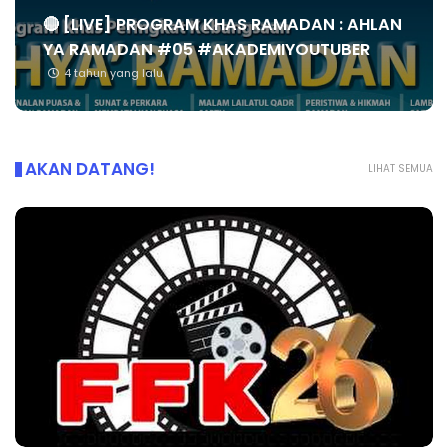
🔴 [LIVE] PROGRAM KHAS RAMADAN : AHLAN
YA RAMADAN #05 #AKADEMIYOUTUBER
4 tahun yang lalu
AKAN DATANG!
LIHAT SEMUA