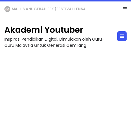
LIVE
🔴 [LIVE] MATEMATIK SR, WANG TAHUN 6 OLEH CIKGU ANITA #ALLINONE #141 #...
Akademi Youtuber
Inspirasi Pendidikan Digital, Dimulakan oleh Guru-
Guru Malaysia untuk Generasi Gemilang