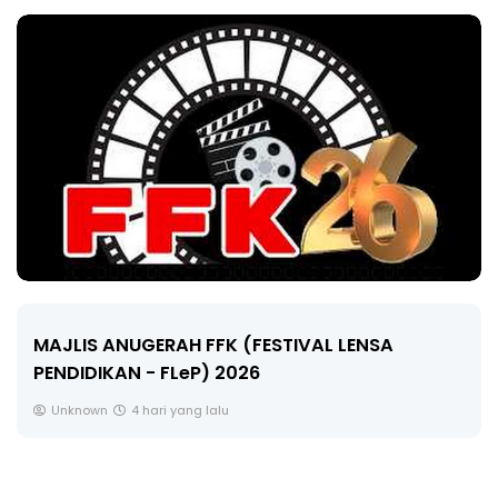
LIVE
IVAL LENSA
🔴 [LIVE] MATEMATIK SR, WAN
CIKGU ANITA #ALLINONE #141 
Yu. Chekgu LK
6 hari yang lalu