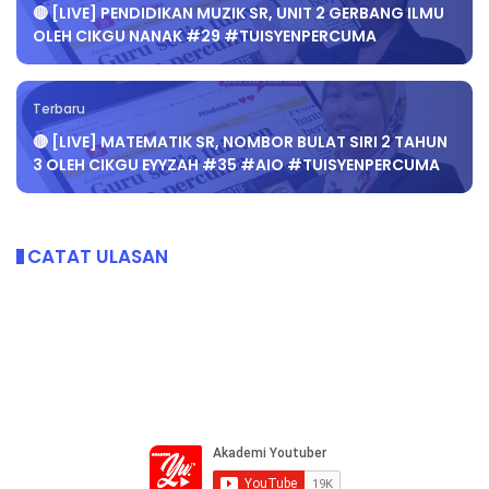
🔴 [LIVE] PENDIDIKAN MUZIK SR, UNIT 2 GERBANG ILMU
OLEH CIKGU NANAK #29 #TUISYENPERCUMA
Terbaru
🔴 [LIVE] MATEMATIK SR, NOMBOR BULAT SIRI 2 TAHUN
3 OLEH CIKGU EYYZAH #35 #AIO #TUISYENPERCUMA
CATAT ULASAN