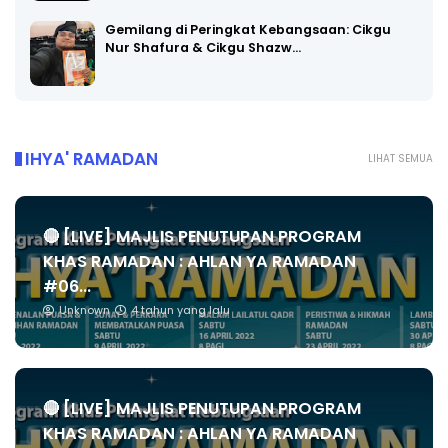
Gemilang di Peringkat Kebangsaan: Cikgu
Nur Shafura & Cikgu Shazw…
IHYA' RAMADAN
LIHAT SEMUA
🔴 [LIVE] MAJLIS PENUTUPAN PROGRAM
KHAS RAMADAN : AHLAN YA RAMADAN
#06...
Unknown
4 tahun yang lalu
🔴 [LIVE] MAJLIS PENUTUPAN PROGRAM
KHAS RAMADAN : AHLAN YA RAMADAN