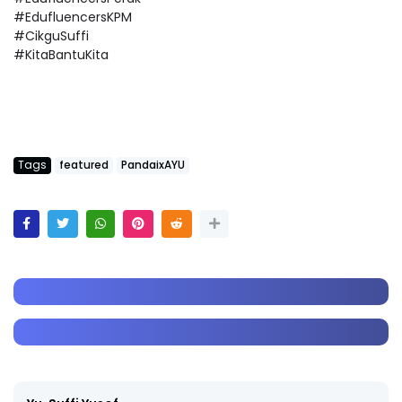
#EdufluencersKPM
#CikguSuffi
#KitaBantuKita
Tags
featured
PandaixAYU