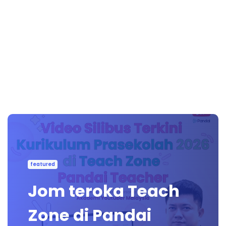
featured
Jom teroka Teach
Zone di Pandai