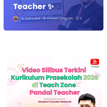
Teacher ✨
Yu. Suffi Yusof
5 bulan yang lalu
0