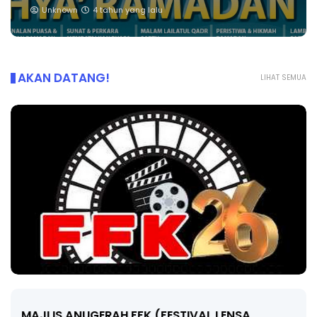
Unknown
4 tahun yang lalu
AKAN DATANG!
LIHAT SEMUA
MAJLIS ANUGERAH FFK (FESTIVAL LENSA