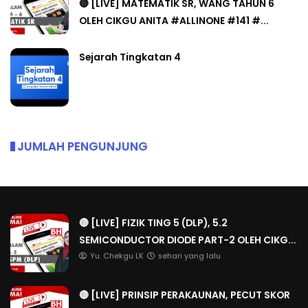
🔴 [LIVE] MATEMATIK SR, WANG TAHUN 6
OLEH CIKGU ANITA #ALLINONE #141 #...
Sejarah Tingkatan 4
JUMLAH PENGUNJUNG
🔴 [LIVE] FIZIK TING 5 (DLP), 5.2
SEMICONDUCTOR DIODE PART-2 OLEH CIKG...
Yu. Chekgu LK
sehari yang lalu
🔴 [LIVE] PRINSIP PERAKAUNAN, PECUT SKOR