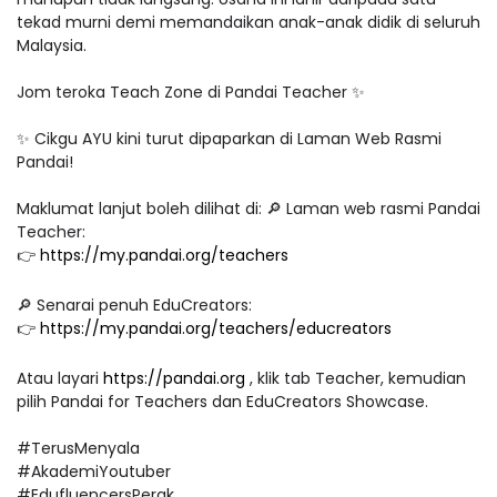
tekad murni demi memandaikan anak-anak didik di seluruh
Malaysia.
Jom teroka Teach Zone di Pandai Teacher ✨
✨ Cikgu AYU kini turut dipaparkan di Laman Web Rasmi
Pandai!
Maklumat lanjut boleh dilihat di: 🔎 Laman web rasmi Pandai
Teacher:
👉
https://my.pandai.org/teachers
🔎 Senarai penuh EduCreators:
👉
https://my.pandai.org/teachers/educreators
Atau layari
https://pandai.org
, klik tab Teacher, kemudian
pilih Pandai for Teachers dan EduCreators Showcase.
#TerusMenyala
#AkademiYoutuber
#EdufluencersPerak