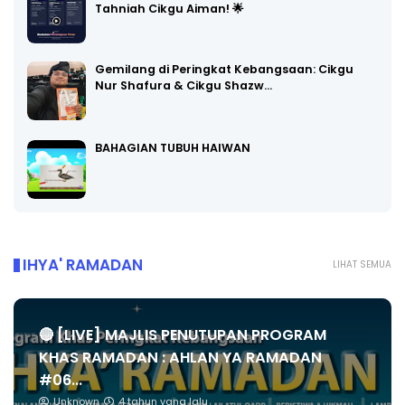
Tahniah Cikgu Aiman! 🌟
Gemilang di Peringkat Kebangsaan: Cikgu
Nur Shafura & Cikgu Shazw…
BAHAGIAN TUBUH HAIWAN
IHYA' RAMADAN
LIHAT SEMUA
🔴 [LIVE] MAJLIS PENUTUPAN PROGRAM
KHAS RAMADAN : AHLAN YA RAMADAN
#06...
Unknown
4 tahun yang lalu