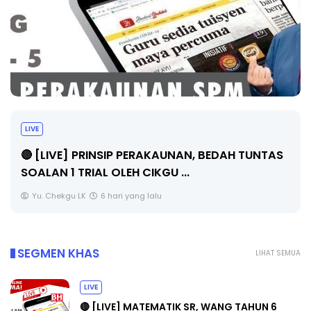
BICARA PROFESIONAL 8 : TIMBALAN KETUA
PENGARAH PENDIDIKAN MALAYSIA
AS
Unknown
8 hari yang lalu
SEGMEN KHAS
LIHAT SEMUA
LIVE
🔴 [LIVE] MATEMATIK SR, WANG TAHUN 6