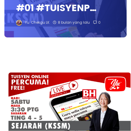
#01 #TUISYENP…
Yu. Chekgu LK
8 bulan yang lalu
0