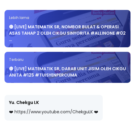
Lebih lama
🔴 [LIVE] MATEMATIK SR, NOMBOR BULAT & OPERASI
ASAS TAHAP 2 OLEH CIKGU SINYORITA #ALLINONE #02
…
Terbaru
🔴 [LIVE] MATEMATIK SR, DARAB UNIT JISIM OLEH CIKGU
ANITA #125 #TUISYENPERCUMA
Yu. Chekgu LK
❤️ https://www.youtube.com/ChekguLK ❤️