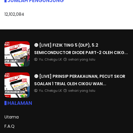
JUMLAH PENGUNJUNG
12,102,084
🔴 [LIVE] FIZIK TING 5 (DLP), 5.2
SEMICONDUCTOR DIODE PART-2 OLEH CIKG...
Yu. Chekgu LK
sehari yang lalu
🔴 [LIVE] PRINSIP PERAKAUNAN, PECUT SKOR
SOALAN 1 TRIAL OLEH CIKGU WAN...
Yu. Chekgu LK
sehari yang lalu
HALAMAN
Utama
F.A.Q