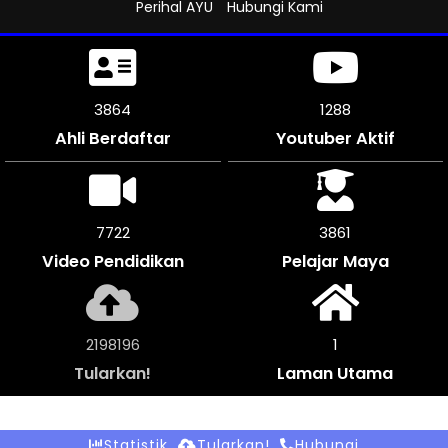
Perihal AYU
Hubungi Kami
4251
1312
Ahli Berdaftar
Youtuber Aktif
8496
4248
Video Pendidikan
Pelajar Maya
2418528
1
Tularkan!
Laman Utama
Statistik
Tularkan!
Hubungi