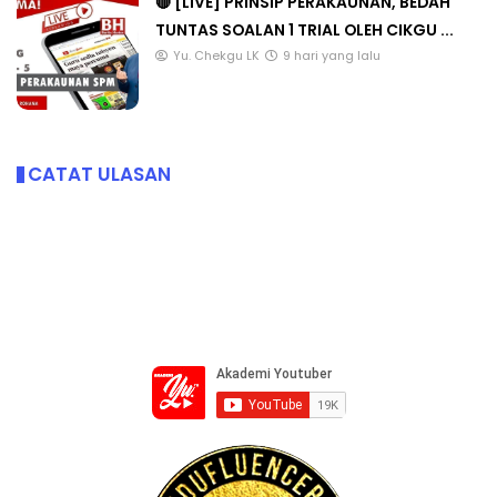
🔴 [LIVE] PRINSIP PERAKAUNAN, BEDAH
TUNTAS SOALAN 1 TRIAL OLEH CIKGU ...
Yu. Chekgu LK
9 hari yang lalu
CATAT ULASAN