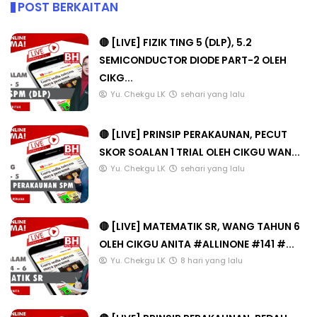
POST BERKAITAN
🔴 [LIVE] FIZIK TING 5 (DLP), 5.2
SEMICONDUCTOR DIODE PART-2 OLEH
CIKG...
Yu. Chekgu LK
sehari yang lalu
🔴 [LIVE] PRINSIP PERAKAUNAN, PECUT
SKOR SOALAN 1 TRIAL OLEH CIKGU WAN...
Yu. Chekgu LK
sehari yang lalu
🔴 [LIVE] MATEMATIK SR, WANG TAHUN 6
OLEH CIKGU ANITA #ALLINONE #141 #...
Yu. Chekgu LK
8 hari yang lalu