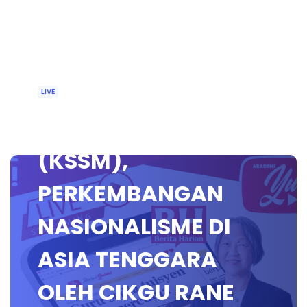
LIVE
🔴 [LIVE] SEJARAH
(KSSM),
PERKEMBANGAN
NASIONALISME DI
ASIA TENGGARA
OLEH CIKGU RANE