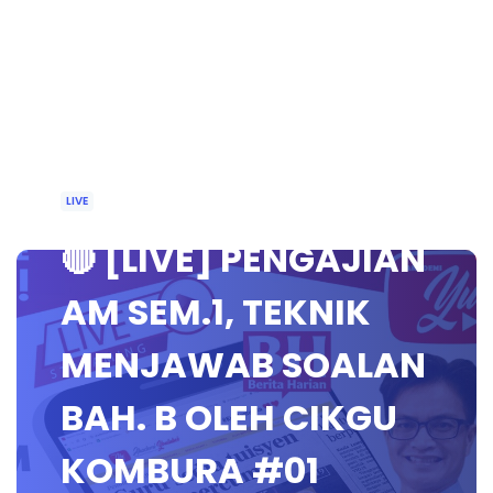
LIVE
🔴 [LIVE] PENGAJIAN
AM SEM.1, TEKNIK
MENJAWAB SOALAN
BAH. B OLEH CIKGU
KOMBURA #01