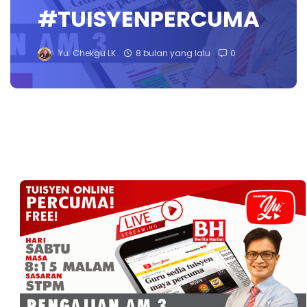
#TUISYENPERCUMA
Yu. Chekgu LK
8 bulan yang lalu
0