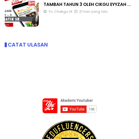
TAMBAH TAHUN 3 OLEH CIKGU EYYZAH ...
Yu. Chekgu LK
21 hari yang lalu
CATAT ULASAN