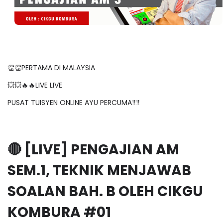
👏👏PERTAMA DI MALAYSIA
💥💥🔥🔥LIVE LIVE
PUSAT TUISYEN ONLINE AYU PERCUMA‼️‼️
🔴 [LIVE] PENGAJIAN AM
SEM.1, TEKNIK MENJAWAB
SOALAN BAH. B OLEH CIKGU
KOMBURA #01