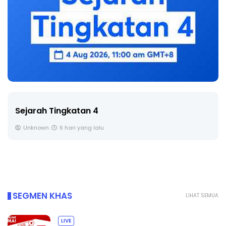
LIVE
🔴 [LIVE] PRINSIP PERAKAUNAN, BEDAH TUNTAS
SOALAN 1 TRIAL OLEH CIKGU ...
Yu. Chekgu LK
7 hari yang lalu
SEGMEN KHAS
LIHAT SEMUA
LIVE