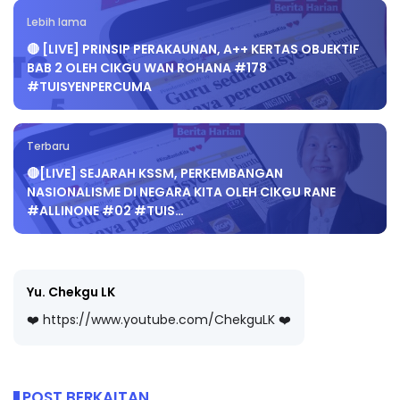
Lebih lama
🔴 [LIVE] PRINSIP PERAKAUNAN, A++ KERTAS OBJEKTIF
BAB 2 OLEH CIKGU WAN ROHANA #178
#TUISYENPERCUMA
Terbaru
🔴[LIVE] SEJARAH KSSM, PERKEMBANGAN
NASIONALISME DI NEGARA KITA OLEH CIKGU RANE
#ALLINONE #02 #TUIS…
Yu. Chekgu LK
❤️ https://www.youtube.com/ChekguLK ❤️
POST BERKAITAN