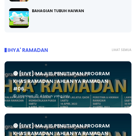
BAHAGIAN TUBUH HAIWAN
IHYA' RAMADAN
LIHAT SEMUA
🔴 [LIVE] MAJLIS PENUTUPAN PROGRAM
KHAS RAMADAN : AHLAN YA RAMADAN
#06...
Unknown
4 tahun yang lalu
🔴 [LIVE] MAJLIS PENUTUPAN PROGRAM
KHAS RAMADAN : AHLAN YA RAMADAN