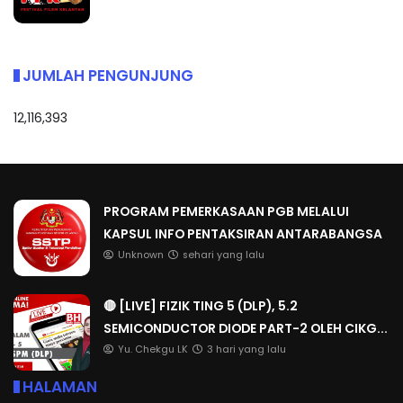
JUMLAH PENGUNJUNG
12,116,393
PROGRAM PEMERKASAAN PGB MELALUI
KAPSUL INFO PENTAKSIRAN ANTARABANGSA
Unknown
sehari yang lalu
🔴 [LIVE] FIZIK TING 5 (DLP), 5.2
SEMICONDUCTOR DIODE PART-2 OLEH CIKG...
Yu. Chekgu LK
3 hari yang lalu
HALAMAN