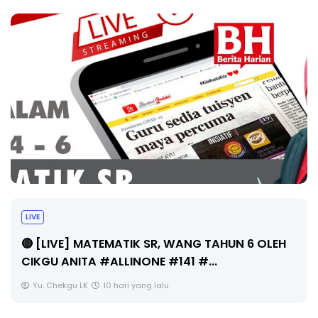
LIVE
🔴 [LIVE] MATEMATIK SR, WANG TAHUN 6 OLEH
CIKGU ANITA #ALLINONE #141 #...
Yu. Chekgu LK
10 hari yang lalu