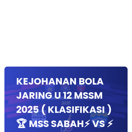
KEJOHANAN BOLA
JARING U 12 MSSM
2025 ( KLASIFIKASI )
🏆 MSS SABAH⚡️ VS ⚡️