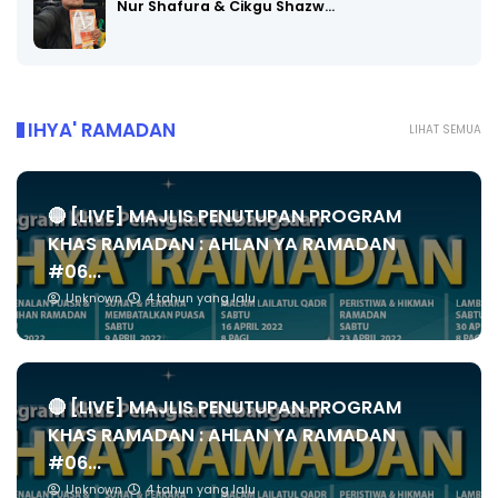
Nur Shafura & Cikgu Shazw…
IHYA' RAMADAN
LIHAT SEMUA
🔴 [LIVE] MAJLIS PENUTUPAN PROGRAM
KHAS RAMADAN : AHLAN YA RAMADAN
#06...
Unknown
4 tahun yang lalu
🔴 [LIVE] MAJLIS PENUTUPAN PROGRAM
KHAS RAMADAN : AHLAN YA RAMADAN
#06...
Unknown
4 tahun yang lalu