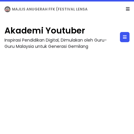
LIVE
🔴 [LIVE] MATEMATIK SR, WANG TAHUN 6 OLEH CIKGU ANITA #ALLINONE #141 #...
Akademi Youtuber
Inspirasi Pendidikan Digital, Dimulakan oleh Guru-
Guru Malaysia untuk Generasi Gemilang