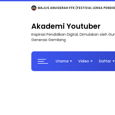
LIVE
🔴 [LIVE] MATEMATIK SR, WANG TAHUN 6
Akademi Youtuber
Inspirasi Pendidikan Digital, Dimulakan oleh G
Generasi Gemilang
Utama
Video
Daftar