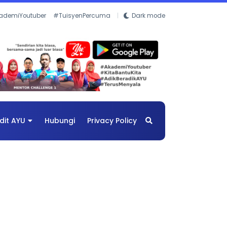
ademiYoutuber
#TuisyenPercuma
Dark mode
dit AYU
Hubungi
Privacy Policy