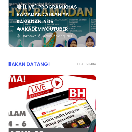
🔴 [LIVE] PROGRAM KHAS
RAMADAN : AHLAN YA
RAMADAN #05
#AKADEMIYOUTUBER
Unknown
4 tahun yang lalu
AKAN DATANG!
LIHAT SEMUA