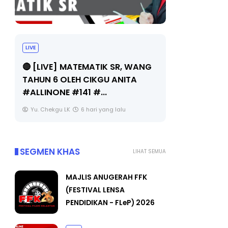
LIVE
Sejarah Tingkatan 4
ANG
🔴 [L
Unknown
6 hari yang lalu
BEDAH
OLEH 
Yu. C
SEGMEN KHAS
LIHAT SEMUA
MAJLIS ANUGERAH FFK
(FESTIVAL LENSA
PENDIDIKAN - FLeP) 2026