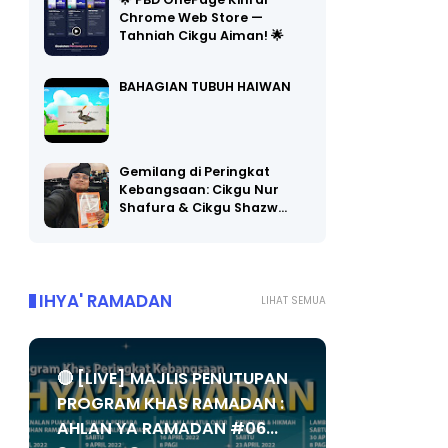
🌟 PBD OnePage Kini di
Chrome Web Store —
Tahniah Cikgu Aiman! 🌟
BAHAGIAN TUBUH HAIWAN
Gemilang di Peringkat
Kebangsaan: Cikgu Nur
Shafura & Cikgu Shazw…
IHYA' RAMADAN
LIHAT SEMUA
🔴 [LIVE] MAJLIS PENUTUPAN
PROGRAM KHAS RAMADAN :
AHLAN YA RAMADAN #06...