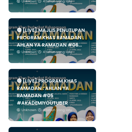
Unknown
4 tahun yang lalu
🔴 [LIVE] MAJLIS PENUTUPAN
PROGRAM KHAS RAMADAN :
AHLAN YA RAMADAN #06...
Unknown
4 tahun yang lalu
🔴 [LIVE] PROGRAM KHAS
RAMADAN : AHLAN YA
RAMADAN #05
#AKADEMIYOUTUBER
Unknown
4 tahun yang lalu