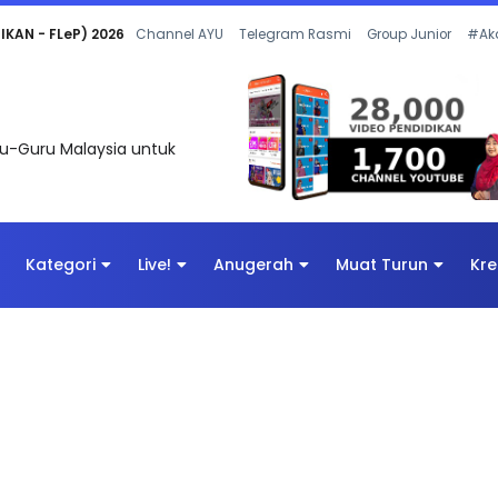
 OLEH CIKGU ANITA #ALLINONE #141 #...
Channel AYU
Telegram Rasmi
Group Junior
#Ak
uru-Guru Malaysia untuk
Kategori
Live!
Anugerah
Muat Turun
Kre