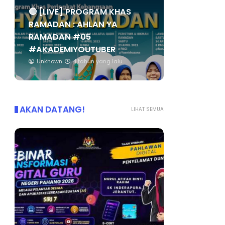
🔴 [LIVE] PROGRAM KHAS
RAMADAN : AHLAN YA
RAMADAN #05
#AKADEMIYOUTUBER
Unknown
4 tahun yang lalu
AKAN DATANG!
LIHAT SEMUA