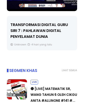
LIVE
MAJLIS ANUGERAH FFK
(FESTIVAL LENSA PENDIDIKAN -
🔴 [LIVE]
FLeP) 2026
TAHUN 6 O
#ALLINONE
Unknown
5 hari yang lalu
Yu. Chekgu 
SEGMEN KHAS
LIHAT SEMUA
LIVE
🔴 [LIVE] MATEMATIK SR,
WANG TAHUN 6 OLEH CIKGU
ANITA #ALLINONE #141 #...