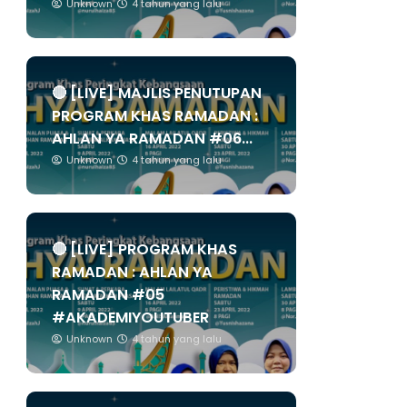
Unknown
4 tahun yang lalu
🔴 [LIVE] MAJLIS PENUTUPAN
PROGRAM KHAS RAMADAN :
AHLAN YA RAMADAN #06...
Unknown
4 tahun yang lalu
🔴 [LIVE] PROGRAM KHAS
RAMADAN : AHLAN YA
RAMADAN #05
#AKADEMIYOUTUBER
Unknown
4 tahun yang lalu