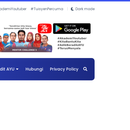
ademiYoutuber
#TuisyenPercuma
Dark mode
dit AYU
Hubungi
Privacy Policy