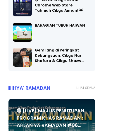
🌟 PBD OnePage Kini di
Chrome Web Store —
Tahniah Cikgu Aiman! 🌟
BAHAGIAN TUBUH HAIWAN
Gemilang di Peringkat
Kebangsaan: Cikgu Nur
Shafura & Cikgu Shazw…
IHYA' RAMADAN
LIHAT SEMUA
🔴 [LIVE] MAJLIS PENUTUPAN
PROGRAM KHAS RAMADAN :
AHLAN YA RAMADAN #06...