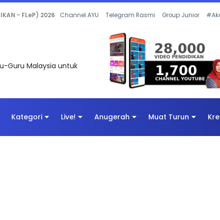
 OLEH CIKGU ANITA #ALLINONE #141 #...
Channel AYU
Telegram Rasmi
Group Junior
#Ak
uru-Guru Malaysia untuk
Kategori
Live!
Anugerah
Muat Turun
Kre