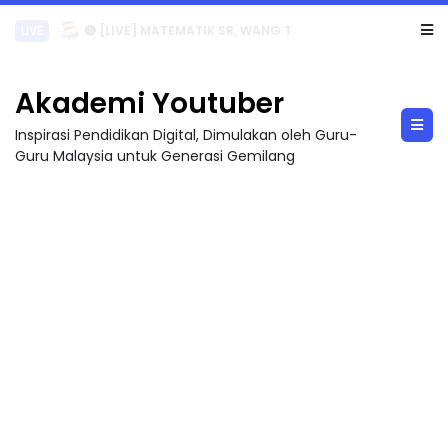
LIVE
🔴 [LIVE] MATEMATIK SR, WANG TAHUN 6 OLEH CIKGU ANITA #ALLINONE #141 #...
Akademi Youtuber
Inspirasi Pendidikan Digital, Dimulakan oleh Guru-
Guru Malaysia untuk Generasi Gemilang