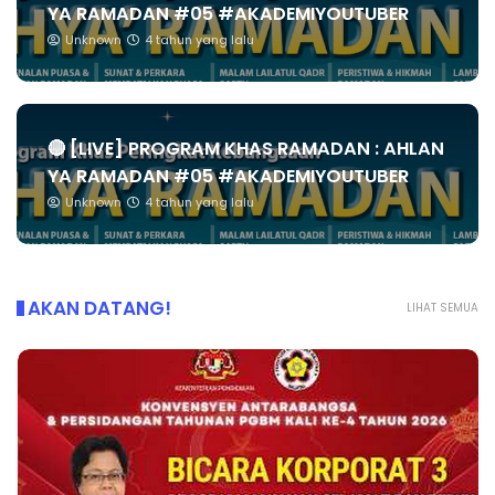
YA RAMADAN #05 #AKADEMIYOUTUBER
Unknown
4 tahun yang lalu
🔴 [LIVE] PROGRAM KHAS RAMADAN : AHLAN
YA RAMADAN #05 #AKADEMIYOUTUBER
Unknown
4 tahun yang lalu
AKAN DATANG!
LIHAT SEMUA