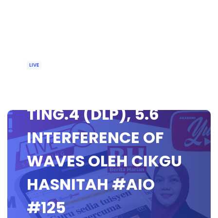
LIVE
🔴 [LIVE] FIZIK
TING.4 (DLP), 5.6
INTERFERENCE OF
WAVES OLEH CIKGU
HASNITAH #AIO
#125