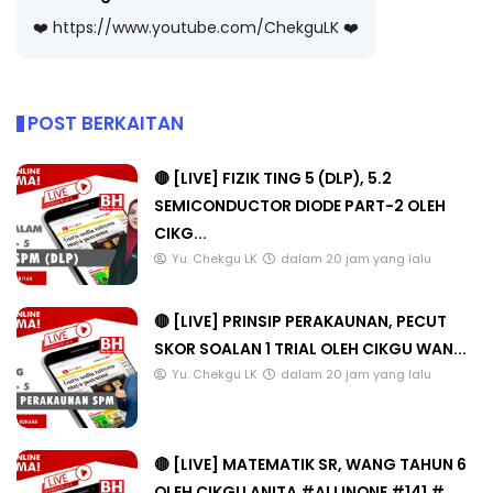
❤️ https://www.youtube.com/ChekguLK ❤️
POST BERKAITAN
🔴 [LIVE] FIZIK TING 5 (DLP), 5.2
SEMICONDUCTOR DIODE PART-2 OLEH
CIKG...
Yu. Chekgu LK
dalam 20 jam yang lalu
🔴 [LIVE] PRINSIP PERAKAUNAN, PECUT
SKOR SOALAN 1 TRIAL OLEH CIKGU WAN...
Yu. Chekgu LK
dalam 20 jam yang lalu
🔴 [LIVE] MATEMATIK SR, WANG TAHUN 6
OLEH CIKGU ANITA #ALLINONE #141 #...