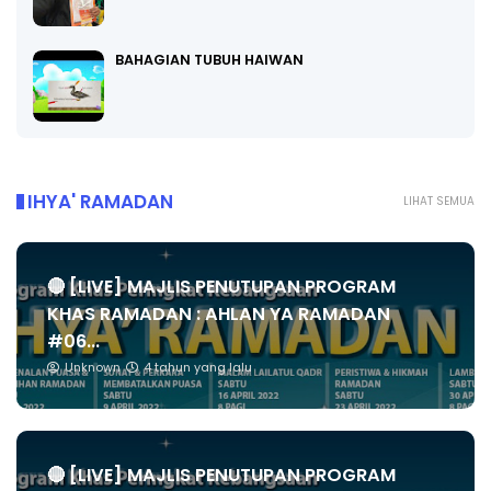
BAHAGIAN TUBUH HAIWAN
IHYA' RAMADAN
LIHAT SEMUA
🔴 [LIVE] MAJLIS PENUTUPAN PROGRAM
KHAS RAMADAN : AHLAN YA RAMADAN
#06...
Unknown
4 tahun yang lalu
🔴 [LIVE] MAJLIS PENUTUPAN PROGRAM