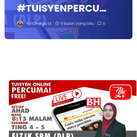
#TUISYENPERCU…
Yu. Chekgu LK
11 bulan yang lalu
0