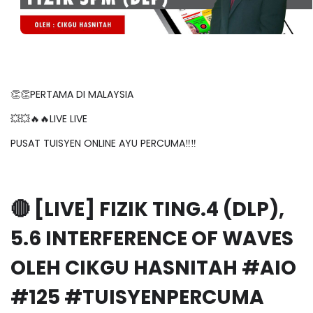
👏👏PERTAMA DI MALAYSIA
💥💥🔥🔥LIVE LIVE
PUSAT TUISYEN ONLINE AYU PERCUMA‼️‼️
🔴 [LIVE] FIZIK TING.4 (DLP),
5.6 INTERFERENCE OF WAVES
OLEH CIKGU HASNITAH #AIO
#125 #TUISYENPERCUMA