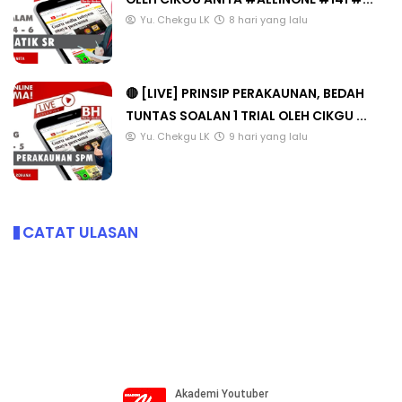
Yu. Chekgu LK
8 hari yang lalu
🔴 [LIVE] PRINSIP PERAKAUNAN, BEDAH
TUNTAS SOALAN 1 TRIAL OLEH CIKGU ...
Yu. Chekgu LK
9 hari yang lalu
CATAT ULASAN