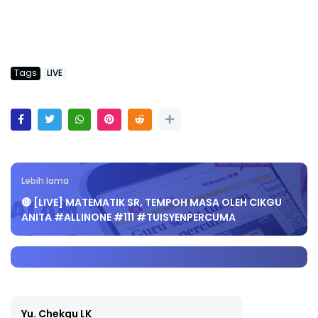
Tags
LIVE
Lebih lama
🔴 [LIVE] MATEMATIK SR, TEMPOH MASA OLEH CIKGU
ANITA #ALLINONE #111 #TUISYENPERCUMA
Yu. Chekgu LK