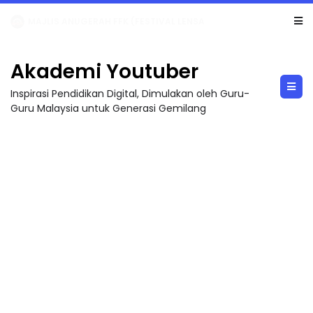
LIVE
🔴 [LIVE] MATEMATIK SR, WANG TAHUN 6 OLEH CIKGU ANITA #ALLINONE #141 #...
Akademi Youtuber
Inspirasi Pendidikan Digital, Dimulakan oleh Guru-
Guru Malaysia untuk Generasi Gemilang