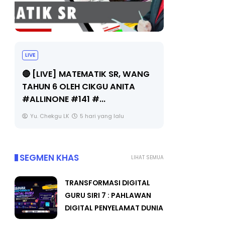
LIVE
Sejarah Ti
🔴 [LIVE] MATEMATIK SR, WANG
Unknown
TAHUN 6 OLEH CIKGU ANITA
#ALLINONE #141 #...
Yu. Chekgu LK
5 hari yang lalu
SEGMEN KHAS
LIHAT SEMUA
TRANSFORMASI DIGITAL
GURU SIRI 7 : PAHLAWAN
DIGITAL PENYELAMAT DUNIA