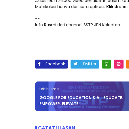
Akses lebih 25,000 video pendidikan dalam ke
Matrikulasi hanya dari satu aplikasi.
Klik di sini
--
Info Rasmi dari channel SSTP JPN Kelantan
Facebook
Twitter
Lebih lama
GOOGLE FOR EDUCATION & AI : EDUCATE.
EMPOWER. ELEVATE
CATAT ULASAN