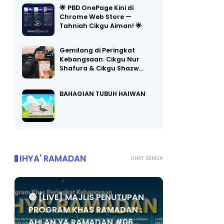
🌟 PBD OnePage Kini di
Chrome Web Store —
Tahniah Cikgu Aiman! 🌟
Gemilang di Peringkat
Kebangsaan: Cikgu Nur
Shafura & Cikgu Shazw…
BAHAGIAN TUBUH HAIWAN
IHYA' RAMADAN
LIHAT SEMUA
🔴 [LIVE] MAJLIS PENUTUPAN
PROGRAM KHAS RAMADAN :
AHLAN YA RAMADAN #06...