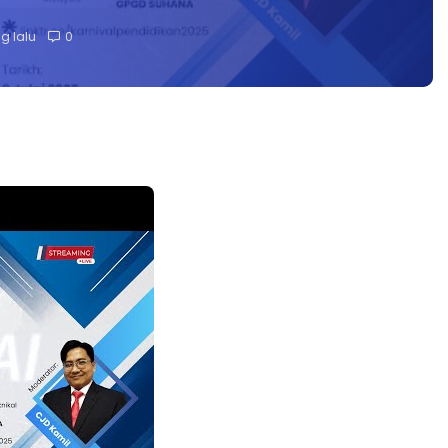
g lalu
0