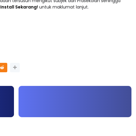
adaan tersusun mengikut subjek dari Prasekolah sehingga
 : Install Sekarang!
untuk maklumat lanjut.