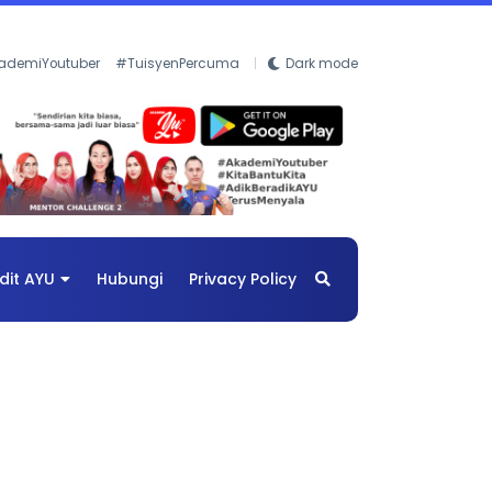
ademiYoutuber
#TuisyenPercuma
Dark mode
dit AYU
Hubungi
Privacy Policy