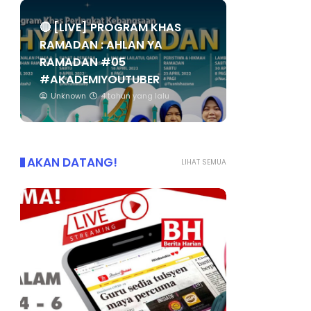
🔴 [LIVE] PROGRAM KHAS
RAMADAN : AHLAN YA
RAMADAN #05
#AKADEMIYOUTUBER
Unknown
4 tahun yang lalu
AKAN DATANG!
LIHAT SEMUA