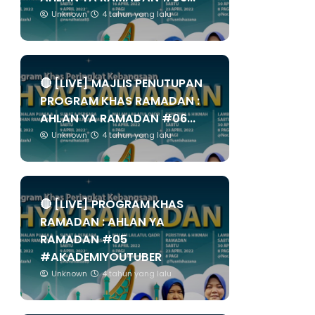
Unknown
4 tahun yang lalu
🔴 [LIVE] MAJLIS PENUTUPAN
PROGRAM KHAS RAMADAN :
AHLAN YA RAMADAN #06...
Unknown
4 tahun yang lalu
🔴 [LIVE] PROGRAM KHAS
RAMADAN : AHLAN YA
RAMADAN #05
#AKADEMIYOUTUBER
Unknown
4 tahun yang lalu