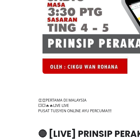
👏👏PERTAMA DI MALAYSIA
💥💥🔥🔥LIVE LIVE
PUSAT TUISYEN ONLINE AYU PERCUMA‼️‼️
🔴 [LIVE] PRINSIP PE