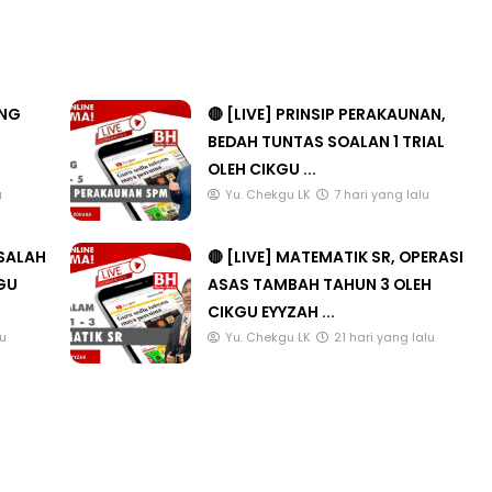
ANG
🔴 [LIVE] PRINSIP PERAKAUNAN,
BEDAH TUNTAS SOALAN 1 TRIAL
OLEH CIKGU ...
u
Yu. Chekgu LK
7 hari yang lalu
ASALAH
🔴 [LIVE] MATEMATIK SR, OPERASI
KGU
ASAS TAMBAH TAHUN 3 OLEH
CIKGU EYYZAH ...
lu
Yu. Chekgu LK
21 hari yang lalu