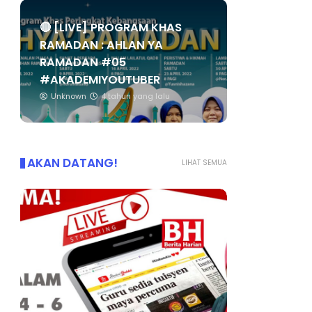
🔴 [LIVE] PROGRAM KHAS
RAMADAN : AHLAN YA
RAMADAN #05
#AKADEMIYOUTUBER
Unknown
4 tahun yang lalu
AKAN DATANG!
LIHAT SEMUA