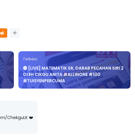
NAL 8 :
MAJLIS ANUGERAH FFK
 PENGARAH
(FESTIVAL LENSA PENDIDIKAN -
AYSIA
FLeP) 2026
Terbaru
ng lalu
Unknown
4 hari yang lalu
🔴 [LIVE] MATEMATIK SR, DARAB PECAHAN SIRI 2
OLEH CIKGU ANITA #ALLINONE #100
#TUISYENPERCUMA
com/ChekguLK ❤️