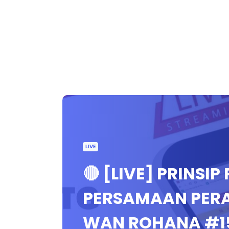
LIVE
🔴 [LIVE] PRINSI
PERSAMAAN PER
WAN ROHANA #1