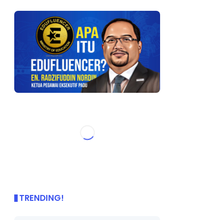
TRENDING!
🌟 PBD OnePage Kini di