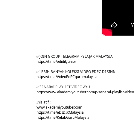
✅JOIN GROUP TELEGRAM PELAJAR MALAYSIA
https://t.me/edidikjunior
✅LEBIH BANYAK KOLEKSI VIDEO PDPC DI SINI:
https://t.me/VideoPdPCgurumalaysia
✅SENARAI PLAYLIST VIDEO AYU
https://www.akademiyoutuber.com/p/senarai-playlist-vide
Inisiatif :
www.akademiyoutuber.com
https://t.me/eDIDIKMalaysia
https://t.me/KelabGuruMalaysia