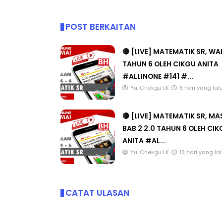
POST BERKAITAN
🔴 [LIVE] MATEMATIK SR, W
TAHUN 6 OLEH CIKGU ANITA
#ALLINONE #141 #...
Yu. Chekgu LK
6 hari yang lal
🔴 [LIVE] MATEMATIK SR, M
BAB 2 2.0 TAHUN 6 OLEH CI
ANITA #AL...
Yu. Chekgu LK
13 hari yang la
CATAT ULASAN