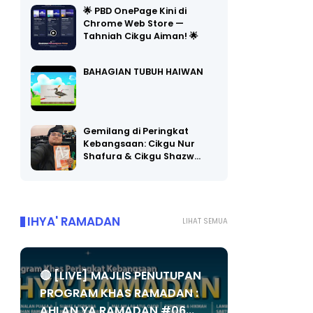
Chrome Web Store —
Tahniah Cikgu Aiman! 🌟
BAHAGIAN TUBUH HAIWAN
Gemilang di Peringkat
Kebangsaan: Cikgu Nur
Shafura & Cikgu Shazw…
IHYA' RAMADAN
LIHAT SEMUA
🔴 [LIVE] MAJLIS PENUTUPAN
PROGRAM KHAS RAMADAN :
AHLAN YA RAMADAN #06...