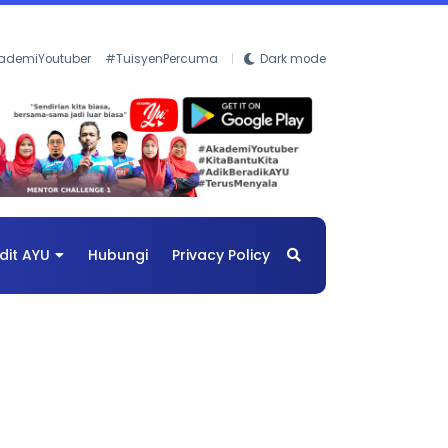
ademiYoutuber
#TuisyenPercuma
Dark mode
dit AYU
Hubungi
Privacy Policy