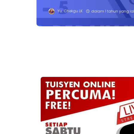
Yu. Chekgu LK
dalam 1 tahun yang la