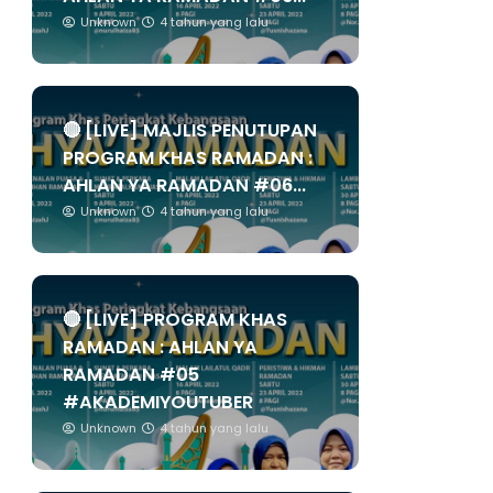
Unknown
4 tahun yang lalu
🔴 [LIVE] MAJLIS PENUTUPAN
PROGRAM KHAS RAMADAN :
AHLAN YA RAMADAN #06...
Unknown
4 tahun yang lalu
🔴 [LIVE] PROGRAM KHAS
RAMADAN : AHLAN YA
RAMADAN #05
#AKADEMIYOUTUBER
Unknown
4 tahun yang lalu