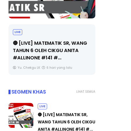
LIVE
Sejarah Ti
🔴 [LIVE] MATEMATIK SR, WANG
Unknown
TAHUN 6 OLEH CIKGU ANITA
#ALLINONE #141 #...
Yu. Chekgu LK
6 hari yang lalu
SEGMEN KHAS
LIHAT SEMUA
LIVE
🔴 [LIVE] MATEMATIK SR,
WANG TAHUN 6 OLEH CIKGU
ANITA #ALLINONE #141 #...