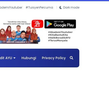
ademiYoutuber
#TuisyenPercuma
Dark mode
dit AYU
Hubungi
Privacy Policy