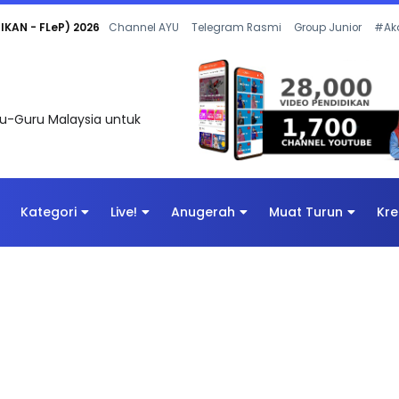
 OLEH CIKGU ANITA #ALLINONE #141 #...
Channel AYU
Telegram Rasmi
Group Junior
#Ak
uru-Guru Malaysia untuk
Kategori
Live!
Anugerah
Muat Turun
Kre