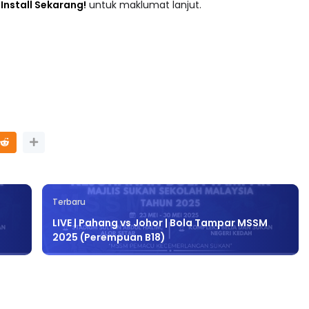
adaan tersusun mengikut subjek dari Prasekolah sehingga
 : Install Sekarang!
untuk maklumat lanjut.
Terbaru
LIVE | Pahang vs Johor | Bola Tampar MSSM
2025 (Perempuan B18)