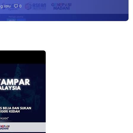
g lalu
0