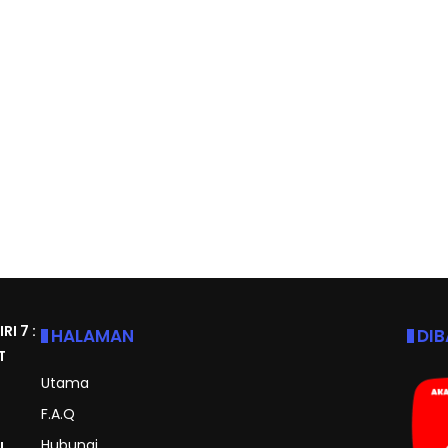
I 7 :
HALAMAN
DI
T
Utama
F.A.Q