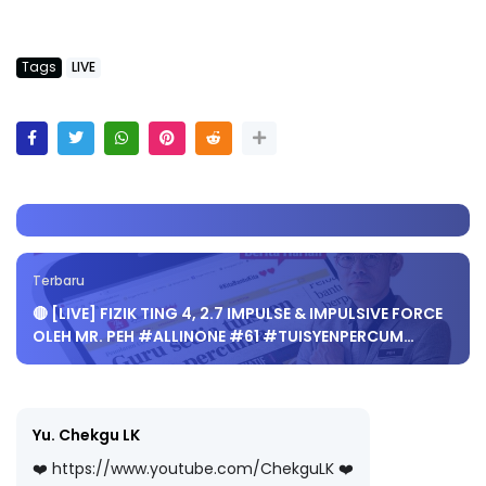
Tags
LIVE
Terbaru
🔴 [LIVE] FIZIK TING 4, 2.7 IMPULSE & IMPULSIVE FORCE
OLEH MR. PEH #ALLINONE #61 #TUISYENPERCUM…
Yu. Chekgu LK
❤️ https://www.youtube.com/ChekguLK ❤️