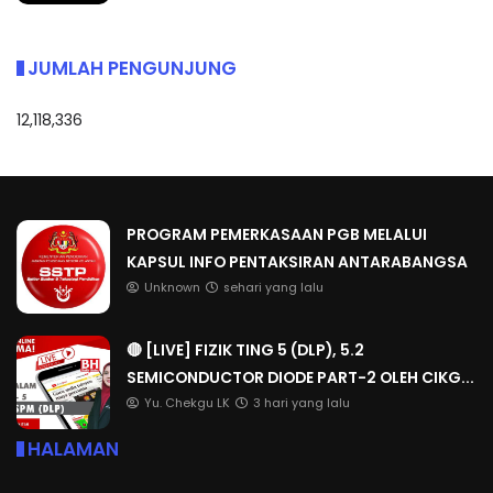
JUMLAH PENGUNJUNG
12,118,336
PROGRAM PEMERKASAAN PGB MELALUI
KAPSUL INFO PENTAKSIRAN ANTARABANGSA
Unknown
sehari yang lalu
🔴 [LIVE] FIZIK TING 5 (DLP), 5.2
SEMICONDUCTOR DIODE PART-2 OLEH CIKG...
Yu. Chekgu LK
3 hari yang lalu
HALAMAN