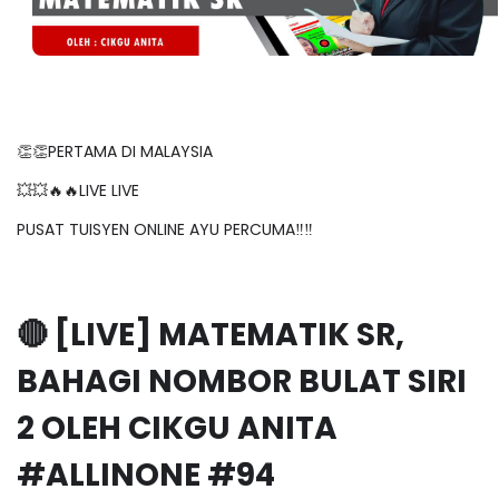
👏👏PERTAMA DI MALAYSIA
💥💥🔥🔥LIVE LIVE
PUSAT TUISYEN ONLINE AYU PERCUMA‼️‼️
🔴 [LIVE] MATEMATIK SR,
BAHAGI NOMBOR BULAT SIRI
2 OLEH CIKGU ANITA
#ALLINONE #94