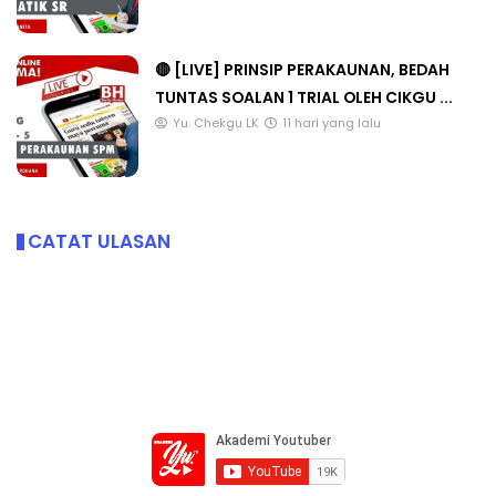
🔴 [LIVE] PRINSIP PERAKAUNAN, BEDAH
TUNTAS SOALAN 1 TRIAL OLEH CIKGU ...
Yu. Chekgu LK
11 hari yang lalu
CATAT ULASAN