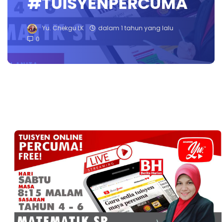
#TUISYENPERCUMA
Yu. Chekgu LK
dalam 1 tahun yang lalu
0