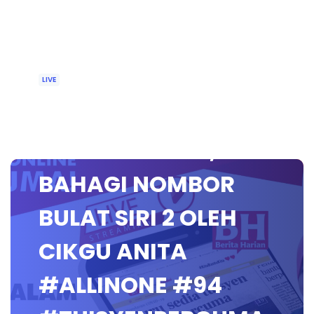
LIVE
🔴 [LIVE]
MATEMATIK SR,
BAHAGI NOMBOR
BULAT SIRI 2 OLEH
CIKGU ANITA
#ALLINONE #94