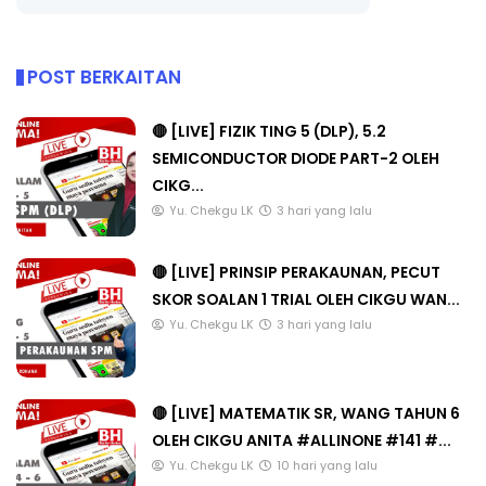
POST BERKAITAN
🔴 [LIVE] FIZIK TING 5 (DLP), 5.2
SEMICONDUCTOR DIODE PART-2 OLEH
CIKG...
Yu. Chekgu LK
3 hari yang lalu
🔴 [LIVE] PRINSIP PERAKAUNAN, PECUT
SKOR SOALAN 1 TRIAL OLEH CIKGU WAN...
Yu. Chekgu LK
3 hari yang lalu
🔴 [LIVE] MATEMATIK SR, WANG TAHUN 6
OLEH CIKGU ANITA #ALLINONE #141 #...
Yu. Chekgu LK
10 hari yang lalu