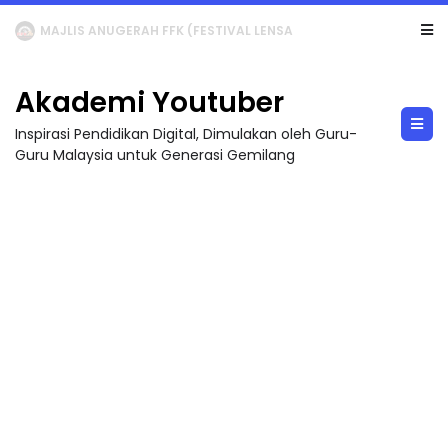
LIVE
🔴 [LIVE] MATEMATIK SR, WANG TAHUN 6 OLEH CIKGU ANITA #ALLINONE #141 #...
Akademi Youtuber
Inspirasi Pendidikan Digital, Dimulakan oleh Guru-
Guru Malaysia untuk Generasi Gemilang