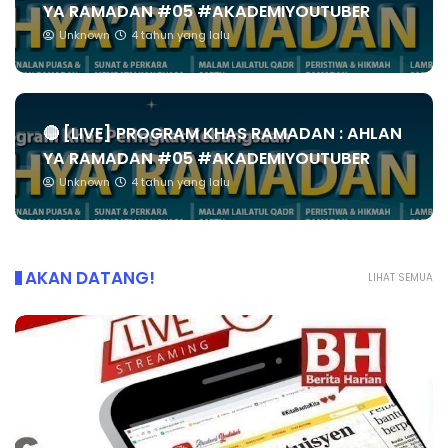
YA RAMADAN #05 #AKADEMIYOUTUBER
Unknown
4 tahun yang lalu
🔴 [LIVE] PROGRAM KHAS RAMADAN : AHLAN
YA RAMADAN #05 #AKADEMIYOUTUBER
Unknown
4 tahun yang lalu
AKAN DATANG!
LIHAT SEMUA