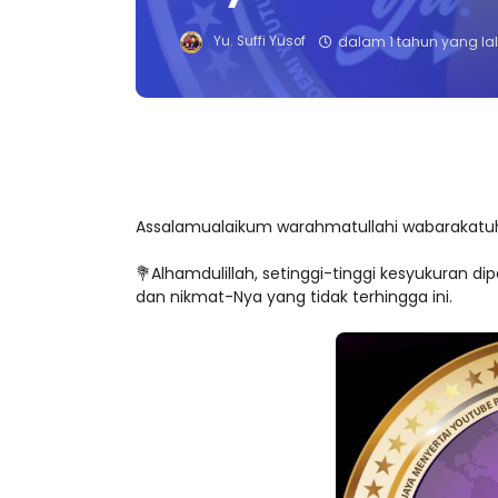
Yu. Suffi Yusof
dalam 1 tahun yang la
Assalamualaikum warahmatullahi wabarakatu
💐Alhamdulillah, setinggi-tinggi kesyukuran d
dan nikmat-Nya yang tidak terhingga ini.