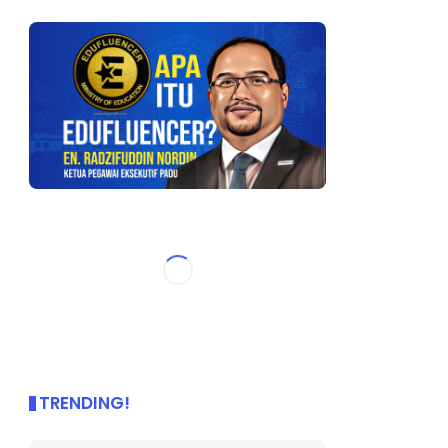
TRENDING!
🌟 PBD OnePage Kini di