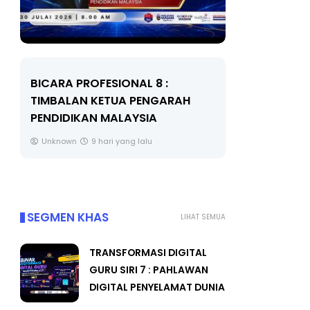
BICARA PROFESIONAL 8 :
BICARA K
TIMBALAN KETUA PENGARAH
MAKANAN 
PENDIDIKAN MALAYSIA
BERKUALITI
Unknown
9 hari yang lalu
Unknown
SEGMEN KHAS
LIHAT SEMUA
TRANSFORMASI DIGITAL
GURU SIRI 7 : PAHLAWAN
DIGITAL PENYELAMAT DUNIA