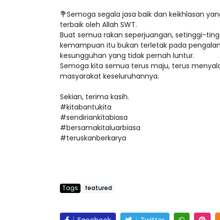
💐Semoga segala jasa baik dan keikhlasan yan
terbaik oleh Allah SWT.
Buat semua rakan seperjuangan, setinggi-tin
kemampuan itu bukan terletak pada pengala
kesungguhan yang tidak pernah luntur.
Semoga kita semua terus maju, terus menyala
masyarakat keseluruhannya.
Sekian, terima kasih.
#kitabantukita
#sendiriankitabiasa
#bersamakitaluarbiasa
#teruskanberkarya
Tags
featured
Facebook
Twitter