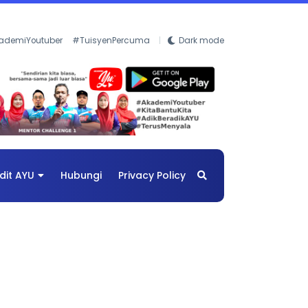
ademiYoutuber
#TuisyenPercuma
Dark mode
dit AYU
Hubungi
Privacy Policy