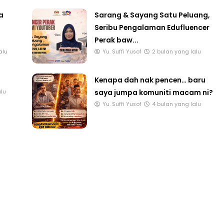
a
Sarang & Sayang Satu Peluang,
Seribu Pengalaman Edufluencer
Perak baw...
alu
Yu. Suffi Yusof
2 bulan yang lalu
LIVE
🔴 [LIVE] PRINSIP PERAKAUNAN,
ng lalu
Kenapa dah nak pencen… baru
BEDAH TUNTAS SOALAN 1 TRIAL
saya jumpa komuniti macam ni?
alu
OLEH CIKGU ...
Yu. Suffi Yusof
4 bulan yang lalu
Yu. Chekgu LK
7 hari yang lalu