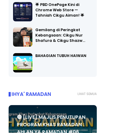
Chrome Web Store —
Tahniah Cikgu Aiman! 🌟
Gemilang di Peringkat
Kebangsaan: Cikgu Nur
Shafura & Cikgu Shazw…
BAHAGIAN TUBUH HAIWAN
IHYA' RAMADAN
LIHAT SEMUA
🔴 [LIVE] MAJLIS PENUTUPAN
PROGRAM KHAS RAMADAN :
AHLAN YA RAMADAN #06...