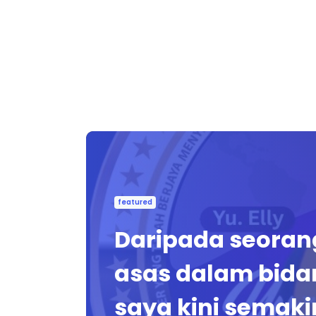
featured
Daripada seorang
asas dalam bida
saya kini semaki