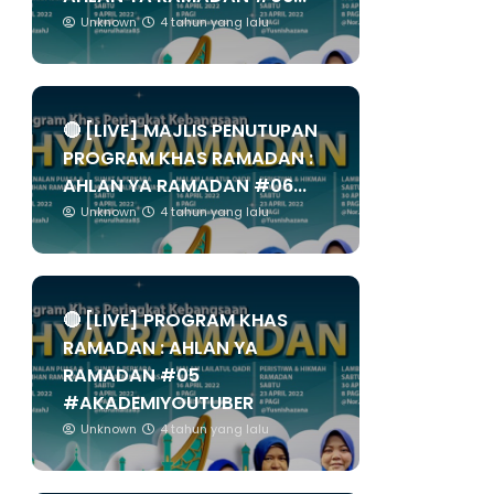
Unknown
4 tahun yang lalu
🔴 [LIVE] MAJLIS PENUTUPAN
PROGRAM KHAS RAMADAN :
AHLAN YA RAMADAN #06...
Unknown
4 tahun yang lalu
🔴 [LIVE] PROGRAM KHAS
RAMADAN : AHLAN YA
RAMADAN #05
#AKADEMIYOUTUBER
Unknown
4 tahun yang lalu