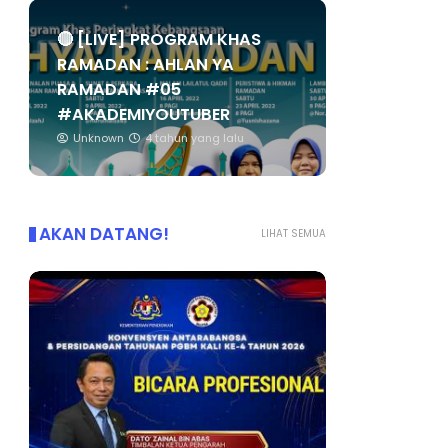
🔴 [LIVE] PROGRAM KHAS
RAMADAN : AHLAN YA
RAMADAN #05
#AKADEMIYOUTUBER
Unknown
4 tahun yang lalu
AKAN DATANG!
LIHAT SEMUA