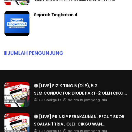
Sejarah Tingkatan 4
JUMLAH PENGUNJUNG
🔴 [LIVE] FIZIK TING 5 (DLP), 5.2
SEMICONDUCTOR DIODE PART-2 OLEH CIKG...
Yu. Chekgu LK
dalam 19 jam yang lalu
🔴 [LIVE] PRINSIP PERAKAUNAN, PECUT SKOR
SOALAN 1 TRIAL OLEH CIKGU WAN...
Yu. Chekgu LK
dalam 19 jam yang lalu