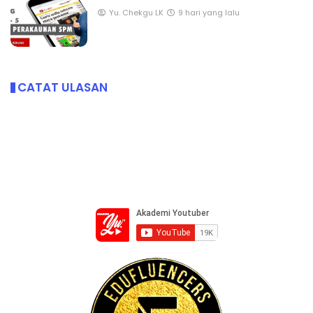
Yu. Chekgu LK
9 hari yang lalu
CATAT ULASAN