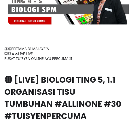
👏👏PERTAMA DI MALAYSIA
💥💥🔥🔥LIVE LIVE
PUSAT TUISYEN ONLINE AYU PERCUMA‼️‼️
🔴 [LIVE] BIOLOGI TING 5, 1.1
ORGANISASI TISU
TUMBUHAN #ALLINONE #30
#TUISYENPERCUMA