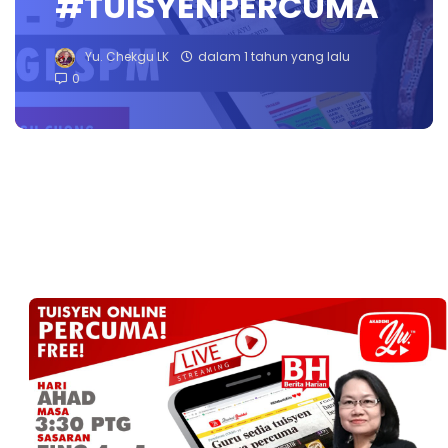
#TUISYENPERCUMA
Yu. Chekgu LK
dalam 1 tahun yang lalu
0