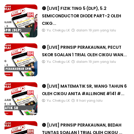
🔴 [LIVE] FIZIK TING 5 (DLP), 5.2
SEMICONDUCTOR DIODE PART-2 OLEH
CIKG...
Yu. Chekgu LK
dalam 19 jam yang lalu
🔴 [LIVE] PRINSIP PERAKAUNAN, PECUT
SKOR SOALAN 1 TRIAL OLEH CIKGU WAN...
Yu. Chekgu LK
dalam 19 jam yang lalu
🔴 [LIVE] MATEMATIK SR, WANG TAHUN 6
OLEH CIKGU ANITA #ALLINONE #141 #...
Yu. Chekgu LK
8 hari yang lalu
🔴 [LIVE] PRINSIP PERAKAUNAN, BEDAH
TUNTAS SOALAN 1 TRIAL OLEH CIKGU ...