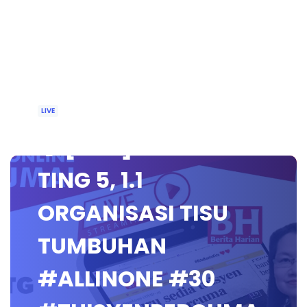
LIVE
🔴 [LIVE] BIOLOGI
TING 5, 1.1
ORGANISASI TISU
TUMBUHAN
#ALLINONE #30