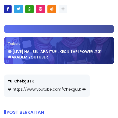
Terbaru
🔴 [LIVE] HAI, BELI APA ITU? : KECIL TAPI POWER #01
#AKADEMIYOUTUBER
Yu. Chekgu LK
❤️ https://www.youtube.com/ChekguLK ❤️
POST BERKAITAN