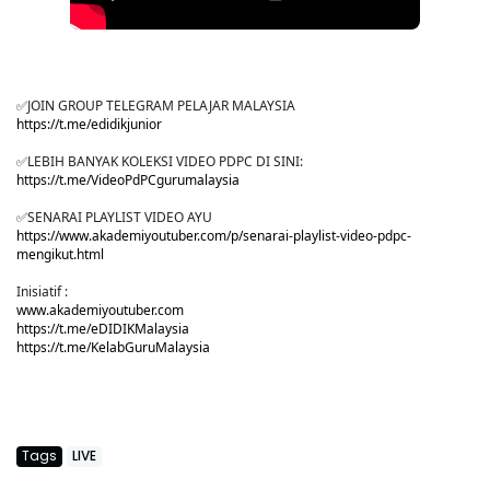
✅JOIN GROUP TELEGRAM PELAJAR MALAYSIA
https://t.me/edidikjunior
✅LEBIH BANYAK KOLEKSI VIDEO PDPC DI SINI:
https://t.me/VideoPdPCgurumalaysia
✅SENARAI PLAYLIST VIDEO AYU
https://www.akademiyoutuber.com/p/senarai-playlist-video-pdpc-
mengikut.html
Inisiatif :
www.akademiyoutuber.com
https://t.me/eDIDIKMalaysia
https://t.me/KelabGuruMalaysia
Tags
LIVE