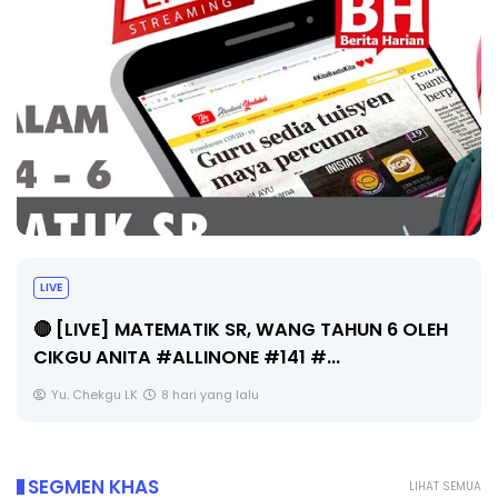
LIVE
🔴 [LIVE] MATEMATIK SR, WANG TAHUN 6 OLEH
CIKGU ANITA #ALLINONE #141 #...
Yu. Chekgu LK
8 hari yang lalu
SEGMEN KHAS
LIHAT SEMUA