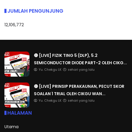
JUMLAH PENGUNJUNG
12,106,772
🔴 [LIVE] FIZIK TING 5 (DLP), 5.2
SEMICONDUCTOR DIODE PART-2 OLEH CIKG...
Yu. Chekgu LK
sehari yang lalu
🔴 [LIVE] PRINSIP PERAKAUNAN, PECUT SKOR
SOALAN 1 TRIAL OLEH CIKGU WAN...
Yu. Chekgu LK
sehari yang lalu
HALAMAN
Utama