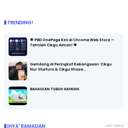
TRENDING!
🌟 PBD OnePage Kini di Chrome Web Store —
Tahniah Cikgu Aiman! 🌟
Gemilang di Peringkat Kebangsaan: Cikgu
Nur Shafura & Cikgu Shazw…
BAHAGIAN TUBUH HAIWAN
IHYA' RAMADAN
LIHAT SEMUA