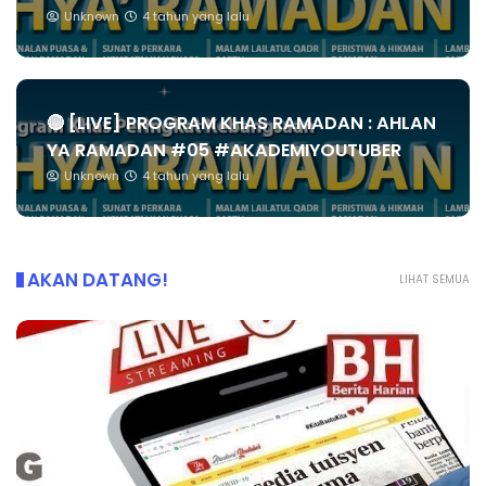
Unknown
4 tahun yang lalu
🔴 [LIVE] PROGRAM KHAS RAMADAN : AHLAN
YA RAMADAN #05 #AKADEMIYOUTUBER
Unknown
4 tahun yang lalu
AKAN DATANG!
LIHAT SEMUA