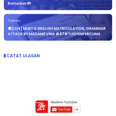
Ramadan 🤲
Terbaru
🔴[LIVE] MUET & ENGLISH MATRICULATION, GRAMMAR
ATTACK BY MADAME VINA #47#TUISYENPERCUMA
CATAT ULASAN