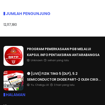
JUMLAH PENGUNJUNG
12,117,180
PROGRAM PEMERKASAAN PGB MELALUI
KAPSUL INFO PENTAKSIRAN ANTARABANGSA
Unknown
sehari yang lalu
🔴 [LIVE] FIZIK TING 5 (DLP), 5.2
SEMICONDUCTOR DIODE PART-2 OLEH CIKG...
Yu. Chekgu LK
3 hari yang lalu
HALAMAN