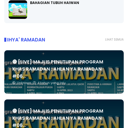
BAHAGIAN TUBUH HAIWAN
IHYA' RAMADAN
LIHAT SEMUA
🔴 [LIVE] MAJLIS PENUTUPAN PROGRAM
KHAS RAMADAN : AHLAN YA RAMADAN
#06...
Unknown
4 tahun yang lalu
🔴 [LIVE] MAJLIS PENUTUPAN PROGRAM
KHAS RAMADAN : AHLAN YA RAMADAN
#06...