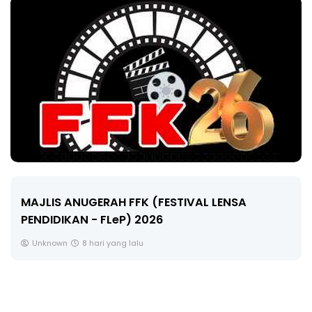
LIVE
NSA
🔴 [LIVE] MATEMATIK SR, WANG TAHUN
CIKGU ANITA #ALLINONE #141 #...
Yu. Chekgu LK
10 hari yang lalu