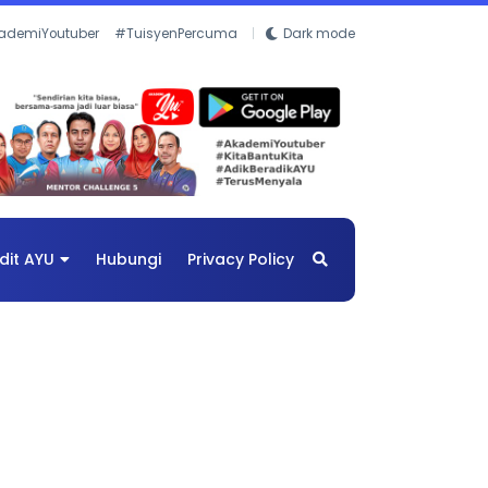
ademiYoutuber
#TuisyenPercuma
Dark mode
dit AYU
Hubungi
Privacy Policy