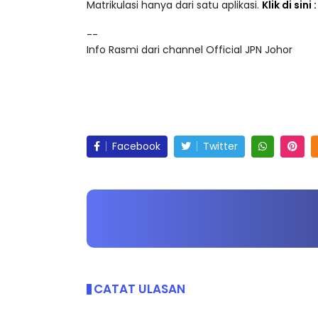
Akses lebih 25,000 video pendidikan dalam ke
Matrikulasi hanya dari satu aplikasi.
Klik di sini
--
Info Rasmi dari channel Official JPN Johor
Facebook
Twitter
CATAT ULASAN