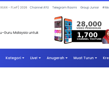
 OLEH CIKGU ANITA #ALLINONE #141 #...
Channel AYU
Telegram Rasmi
Group Junior
#Ak
uru-Guru Malaysia untuk
Kategori
Live!
Anugerah
Muat Turun
Kre