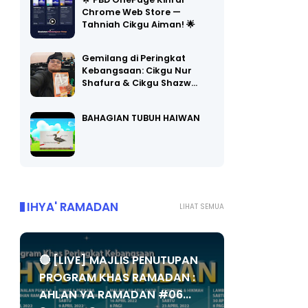
🌟 PBD OnePage Kini di
Chrome Web Store —
Tahniah Cikgu Aiman! 🌟
Gemilang di Peringkat
Kebangsaan: Cikgu Nur
Shafura & Cikgu Shazw…
BAHAGIAN TUBUH HAIWAN
IHYA' RAMADAN
LIHAT SEMUA
🔴 [LIVE] MAJLIS PENUTUPAN
PROGRAM KHAS RAMADAN :
AHLAN YA RAMADAN #06...