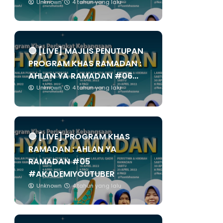
Unknown
4 tahun yang lalu
🔴 [LIVE] MAJLIS PENUTUPAN
PROGRAM KHAS RAMADAN :
AHLAN YA RAMADAN #06...
Unknown
4 tahun yang lalu
🔴 [LIVE] PROGRAM KHAS
RAMADAN : AHLAN YA
RAMADAN #05
#AKADEMIYOUTUBER
Unknown
4 tahun yang lalu