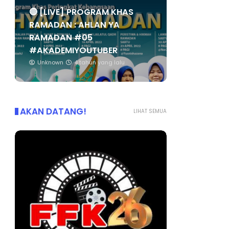
🔴 [LIVE] PROGRAM KHAS
RAMADAN : AHLAN YA
RAMADAN #05
#AKADEMIYOUTUBER
Unknown
4 tahun yang lalu
AKAN DATANG!
LIHAT SEMUA