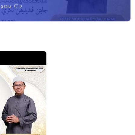
g lalu
0