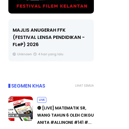
LIVE
Sejarah Ti
🔴 [LIVE] MATEMATIK SR, WANG
Unknown
TAHUN 6 OLEH CIKGU ANITA
#ALLINONE #141 #...
Yu. Chekgu LK
6 hari yang lalu
SEGMEN KHAS
LIHAT SEMUA
LIVE
🔴 [LIVE] MATEMATIK SR,
WANG TAHUN 6 OLEH CIKGU
ANITA #ALLINONE #141 #...