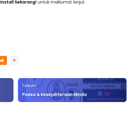
adaan tersusun mengikut subjek dari Prasekolah sehingga
 : Install Sekarang!
untuk maklumat lanjut.
Terbaru
Puasa & Kesejahteraan Minda